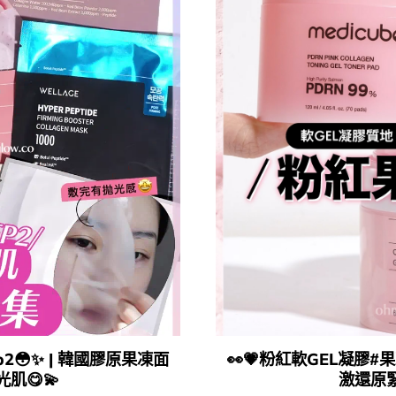
ep2😳​✨ | 韓國膠原果凍面
​👀​💗粉紅軟GEL凝膠​#果凍
😋​💫​
激還原緊