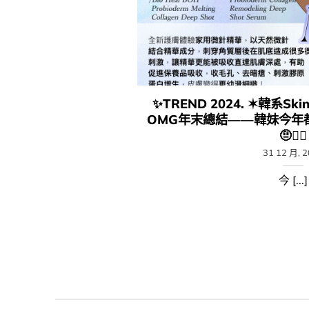
✨TREND 2024. ​✶韓系Skin
OMG年末總結——韓妹今年
🤨❤️‍🔥​
31 12 月, 
今 [...]