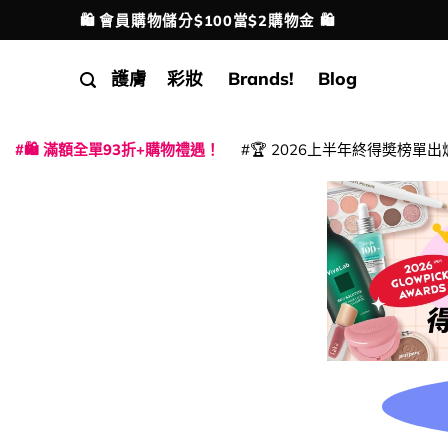
Skip
🛍️ 會員購物儲分$100當$2購物金 🛍️
配送港澳
to
content
護膚
彩妝
Brands!
Blog
🛍️ 滿額全單93折+購物禮遇！
🏆 2026上半年終得奬榜單出
|
|
|
|
|
|
|
|
|
|
|
|
|
|