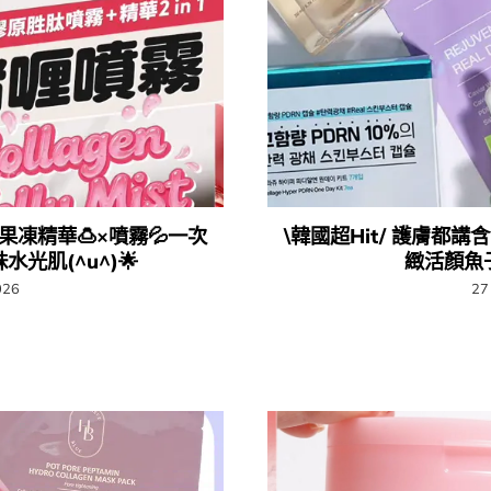
️​果凍精華🍮​×噴霧💦一次
\韓國超Hit/ 護膚都講
韓妹水光肌(^u^)🌟
緻活顏魚子
026
27