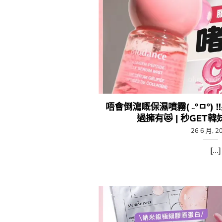
唔會倒瀉嘅保濕噴霧( ˶°ㅁ°) !!
過擁有😻​​ | 秒GET
26 6 月, 2
[...]