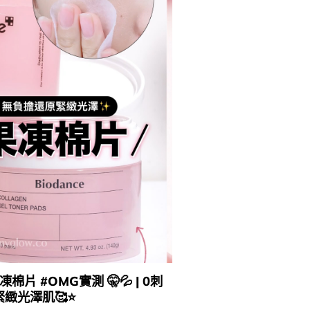
棉片 #OMG實測 🤫​💦​​​​ | 0刺
緻光澤肌🥰​⭐​