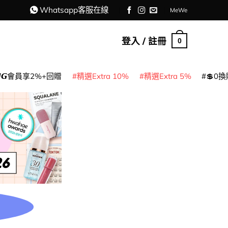
Whatsapp客服在線
MeWe
登入 / 註冊
0
𝙈𝙂會員享2%+回贈
精選Extra 10%
精選Extra 5%
💲0