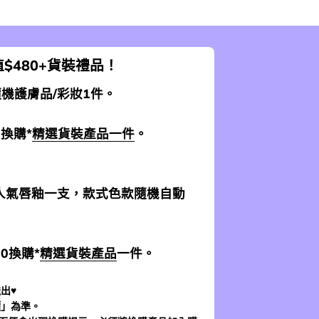
$480+貨裝禮品！
 隨機護膚品/彩妝1件。
0換購*
精選貨裝產品一件
。
加送人氣唇釉一支，款式色款隨機自動
$0換購*
精選貨裝產品
一件。
出♥
價」為準。