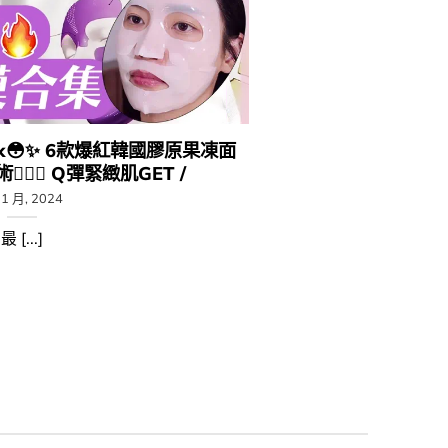
sk😳​✨ 6款爆紅韓國膠原果凍面
🏻‍♀️​ Q彈緊緻肌GET /
11 月, 2024
最 [...]