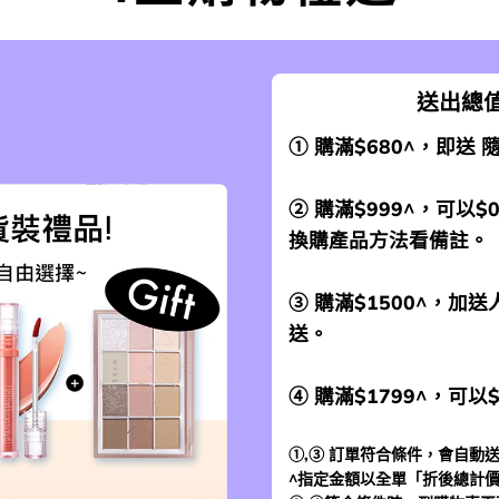
送出總值
① 購滿$680^，即送
② 購滿$999^，可以$
換購產品方法看備註。
③ 購滿$1500^，
送。
④ 購滿$1799^，可以
①,③ 訂單符合條件，會自動送
^指定金額以全單「折後總計