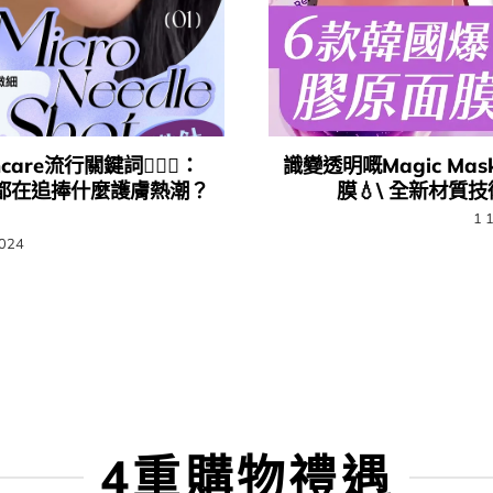
care流行關鍵詞💆🏻‍♀️：
識變透明嘅Magic Ma
都在追捧什麼護膚熱潮？​
膜💧\ 全新材質技術
1 
2024
4重購物禮遇