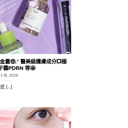
含金量🤑.ᐟ 醫美級護膚成分💥極
醬PDRN 等🤩
 3 月, 2026
近 [...]