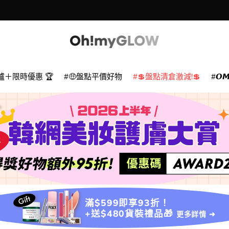
爐＋限時優惠 🏆
🤑盤點平價好物
💲盤點清倉激減!💲
𝙊
滿$599即享93折！
+送$480貨裝禮品🎁
更多詳情 ➜