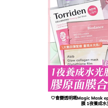
🤍​會變透明嘅Magic Mask 
膜 1夜養成水光肌