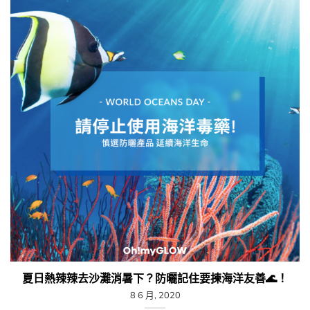
夏日熱辣辣去沙灘消暑下？防曬記住要揀海洋友善🌊！⁣⁣
8 6 月, 2020