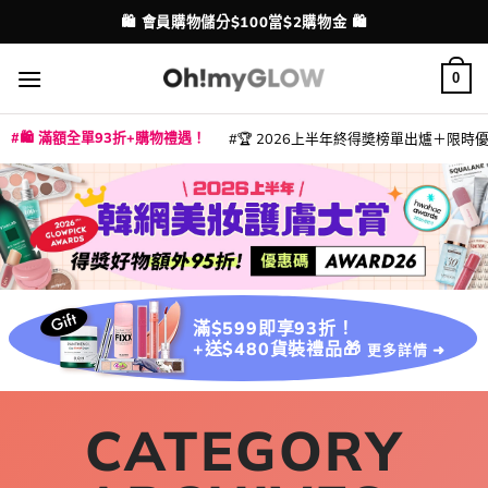
Skip
🛍️ 會員購物儲分$100當$2購物金 🛍️
配送港澳
to
content
0
🛍️ 滿額全單93折+購物禮遇！
🏆 2026上半年終得奬榜單出爐＋限時優惠
|
|
|
|
|
|
|
|
|
|
|
|
|
|
滿$599即享93折！
+送$480貨裝禮品🎁
更多詳情 ➜
CATEGORY