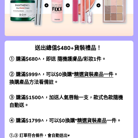
送出總值$480+貨裝禮品！
① 購滿$680^，即送 隨機護膚品/彩妝1件。
② 購滿$999^，可以$0換購*
精選貨裝產品一件
。
換購產品方法看備註。
③ 購滿$1500^，加送人氣唇釉一支，款式色款隨機
自動送。
④ 購滿$1799^，可以$0換購*
精選貨裝產品
一件。
①,③ 訂單符合條件，會自動送出♥