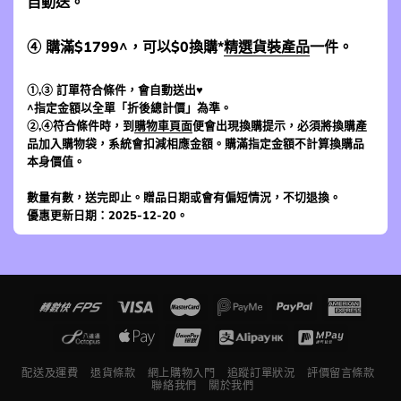
自動送。
④ 購滿$1799^，可以$0換購*
精選貨裝產品
一件。
①,③ 訂單符合條件，會自動送出♥
^指定金額以全單「折後總計價」為準。
②,④符合條件時，到
購物車頁面
便會出現換購提示，必須將換購產
品加入購物袋，系統會扣減相應金額。購滿指定金額不計算換購品
本身價值。
數量有數，送完即止。贈品日期或會有偏短情況，不切退換。
優惠更新日期：2025-12-20。
配送及運費
退貨條款
網上購物入門
追蹤訂單狀況
評價留言條款
聯絡我們
關於我們