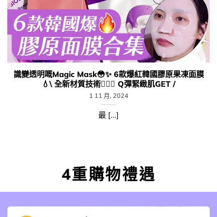
識變透明嘅Magic Mask😳​✨ 6款爆紅韓國膠原果凍面膜
💧\ 全新材質技術🧏🏻‍♀️​ Q彈緊緻肌GET /
1 11 月, 2024
最 [...]
4重購物禮遇