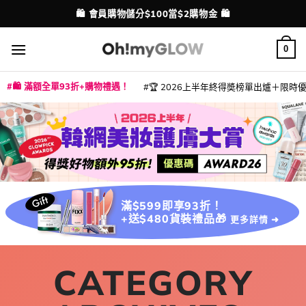
Skip
🛍️ 會員購物儲分$100當$2購物金 🛍️
配送港澳
to
content
0
🛍️ 滿額全單93折+購物禮遇！
🏆 2026上半年終得奬榜單出爐＋限時優惠
|
|
|
|
|
|
|
|
|
|
|
|
|
|
滿$599即享93折！
+送$480貨裝禮品🎁
更多詳情 ➜
CATEGORY