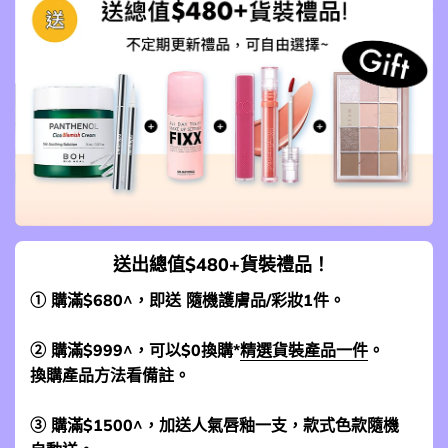
送出總值$480+貨裝禮品！
① 購滿$680^，即送 隨機護膚品/彩妝1件。
② 購滿$999^，可以$0換購*
精選貨裝產品一件
。
換購產品方法看備註。
③ 購滿$1500^，加送人氣唇釉一支，款式色款隨機