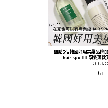
盤點5個韓國好用美髮品牌💁
hair spa🧖🏻‍♀️頭髮蓬鬆
18 8 月, 2
韓 [...]