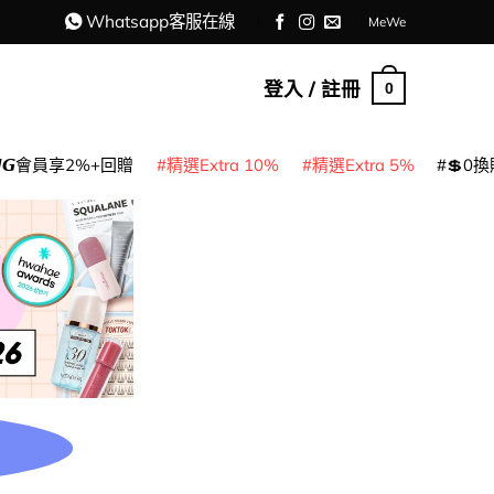
Whatsapp客服在線
MeWe
登入 / 註冊
0
𝙈𝙂會員享2%+回贈
精選Extra 10%
精選Extra 5%
💲0