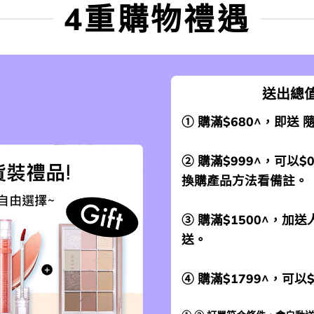
4重購物禮遇
送出總值
① 購滿$680^，即送
② 購滿$999^，可以$
換購產品方法看備註。
③ 購滿$1500^，
送。
④ 購滿$1799^，可以