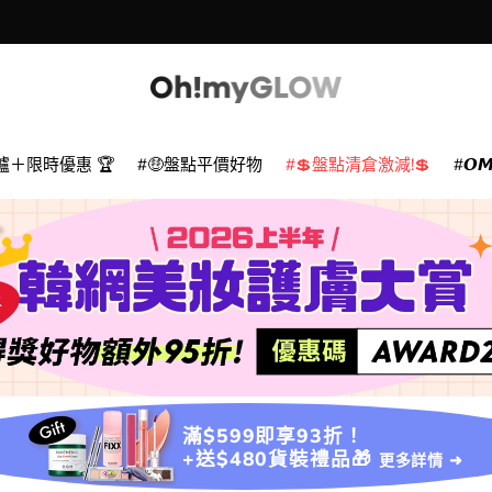
爐＋限時優惠 🏆
🤑盤點平價好物
💲盤點清倉激減!💲
𝙊
滿$599即享93折！
+送$480貨裝禮品🎁
更多詳情 ➜