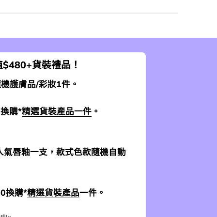
$480+貨裝禮品！
 隨機護膚品/彩妝1件。
0換購*
精選貨裝產品一件
。
加送人氣唇釉一支，款式色款隨機自動
$0換購*
精選貨裝產品
一件。