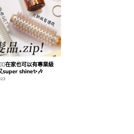
‍♀️在家也可以有專業級
又super shine✨🎶
023