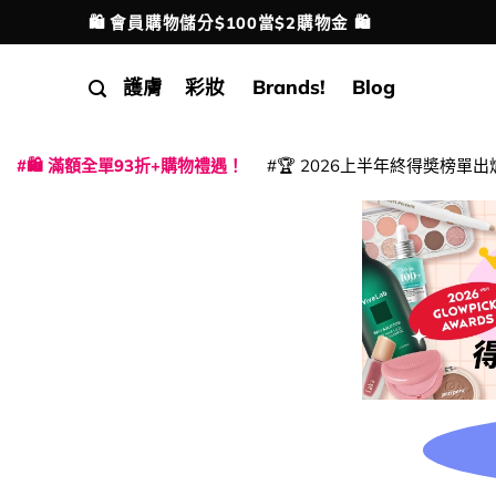
Skip
🛍️ 會員購物儲分$100當$2購物金 🛍️
配送港澳
to
content
護膚
彩妝
Brands!
Blog
🛍️ 滿額全單93折+購物禮遇！
🏆 2026上半年終得奬榜單出
|
|
|
|
|
|
|
|
|
|
|
|
|
|