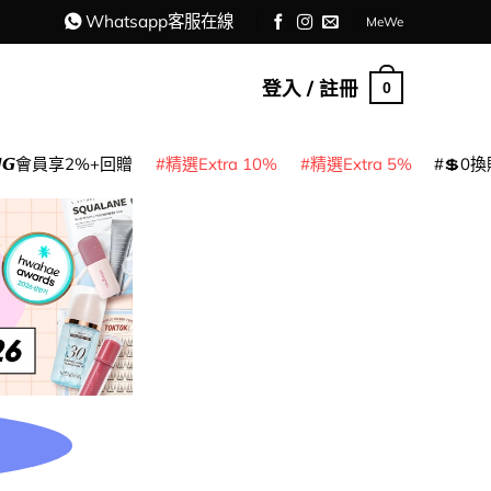
Whatsapp客服在線
MeWe
登入 / 註冊
0
𝙈𝙂會員享2%+回贈
精選Extra 10%
精選Extra 5%
💲0