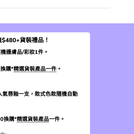
$480+貨裝禮品！
 隨機護膚品/彩妝1件。
0換購*
精選貨裝產品一件
。
加送人氣唇釉一支，款式色款隨機自動
$0換購*
精選貨裝產品
一件。