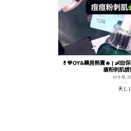
💊​💚​OY&藥房熱賣🔥​ | 👶
瘡粉刺肌請留步
10 9 月, 2
天 [...]