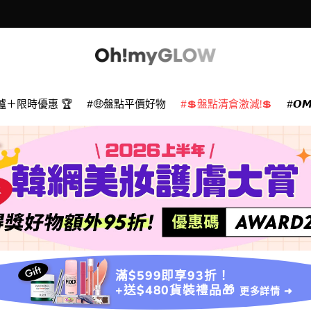
爐＋限時優惠 🏆
🤑盤點平價好物
💲盤點清倉激減!💲
𝙊
滿$599即享93折！
+送$480貨裝禮品🎁
更多詳情 ➜