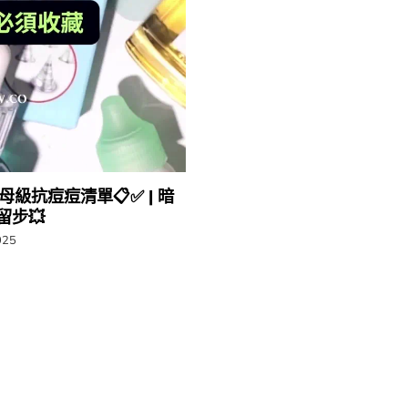
​保母級抗痘痘清單📋✅ | ​​暗
💥​​
025