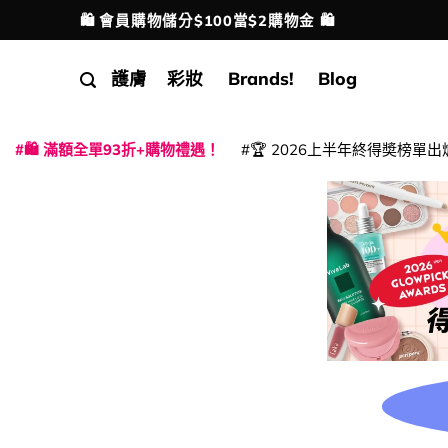
Skip
🛍️ 會員購物儲分$100當$2購物金 🛍️
配送港澳
to
content
護膚
彩妝
Brands!
Blog
🛍️ 滿額全單93折+購物禮遇！
🏆 2026上半年終得奬榜單出
|
|
|
|
|
|
|
|
|
|
|
|
|
|