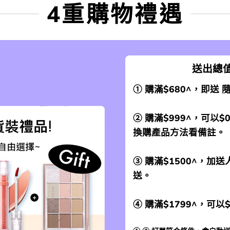
4重購物禮遇
送出總值
① 購滿$680^，即送
② 購滿$999^，可以$
換購產品方法看備註。
③ 購滿$1500^，
送。
④ 購滿$1799^，可以