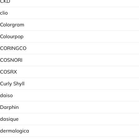
CKD
clio
Colorgram
Colourpop
CORINGCO
COSNORI
COSRX
Curly Shyll
daiso
Darphin
dasique
dermalogica