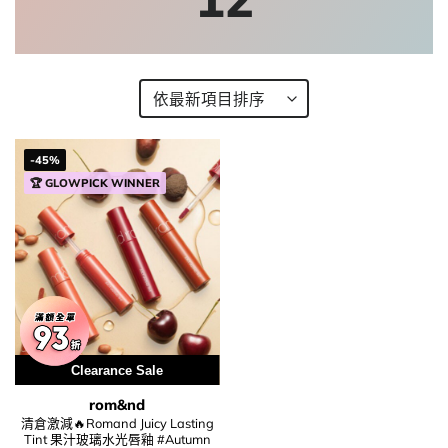
-45%
🏆 GLOWPICK WINNER
Clearance Sale
rom&nd
清倉激減🔥Romand Juicy Lasting
Tint 果汁玻璃水光唇釉 #Autumn