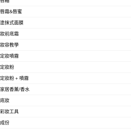
唇釉
唇霜&唇蜜
塗抹式面膜
妝前底霜
妝容教學
定妝噴霧
定妝粉
定妝粉 + 噴霧
家居香薰/香水
底妝
彩妝工具
成份