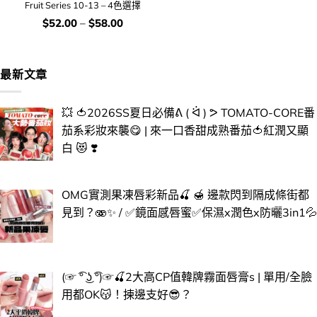
Fruit Series 10-13 – 4色選擇
價
$
52.00
–
$
58.00
錢：
最新文章
💥 🍅2026SS夏日必備ᕕ ( ᐛ ) ᕗ TOMATO-CORE番
茄系彩妝來襲😋 | 來一口香甜成熟番茄🍅紅潤又顯
白 😻 ❣️
OMG實測果凍唇彩新品🍒 🍯 邊款閃到隔成條街都
見到？🫨✨ / ✅​鏡面感唇蜜✅​保濕x潤色x防曬3in1💦
(☞ ͡° ͜ʖ ͡°)☞🍒​2大高CP值韓牌霧面唇膏s | 單用/全臉
用都OK😽​！揀邊支好😎​？