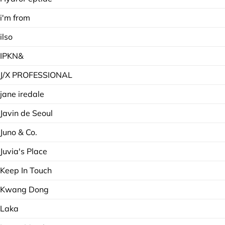
i'm from
ilso
IPKN&
J/X PROFESSIONAL
jane iredale
Javin de Seoul
Juno & Co.
Juvia's Place
Keep In Touch
Kwang Dong
Laka