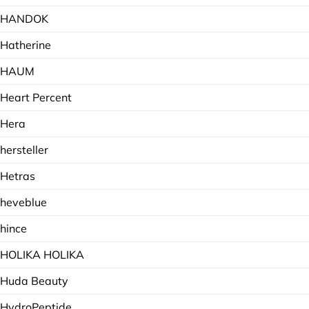
HANDOK
Hatherine
HAUM
Heart Percent
Hera
hersteller
Hetras
heveblue
hince
HOLIKA HOLIKA
Huda Beauty
HydroPeptide