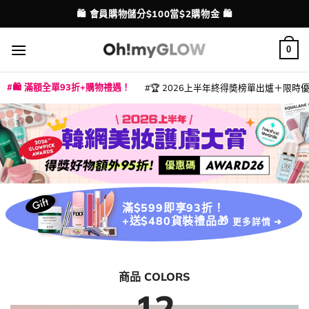
Skip
💳 支援消費券、FPS、八達通、PAYME、信用卡付款
配送港澳
to
content
0
🛍️ 滿額全單93折+購物禮遇！
🏆 2026上半年終得奬榜單出爐＋限時優惠
|
|
|
|
|
|
|
|
|
|
|
|
|
|
滿$599即享93折！
+送$480貨裝禮品🎁
更多詳情 ➜
商品 COLORS
12