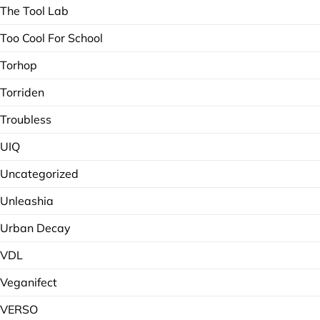
The Tool Lab
Too Cool For School
Torhop
Torriden
Troubless
UIQ
Uncategorized
Unleashia
Urban Decay
VDL
Veganifect
VERSO