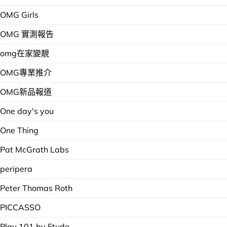
OMG Girls
OMG 實測報告
omg在家變靚
OMG專業推介
OMG新品報道
One day's you
One Thing
Pat McGrath Labs
peripera
Peter Thomas Roth
PICCASSO
Play 101 by Etude