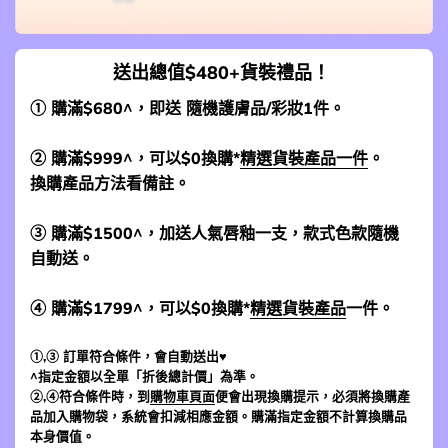
送出總值$480+貨裝禮品！
① 購滿$680^，即送 隨機護膚品/彩妝1件。
② 購滿$999^，可以$0換購*
精選貨裝產品一件
。
換購產品方法看備註。
③ 購滿$1500^，加送人氣唇釉一支，款式色款隨機
自動送。
④ 購滿$1799^，可以$0換購*
精選貨裝產品
一件。
①,③ 訂單符合條件，會自動送出♥
^指定金額以全單「折後總計價」為準。
②,④符合條件時，到
購物車頁面
便會出現換購提示，必須將換購產
品加入購物袋，系統會扣減相應金額。購滿指定金額不計算換購品
本身價值。