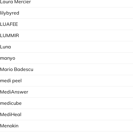
Laura Mercier
lilybyred
LUAFEE
LUMMIR
Luna
manyo
Mario Badescu
medi peel
MediAnswer
medicube
MediHeal
Menokin