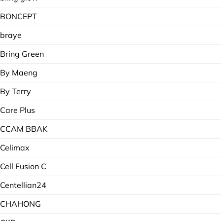
BONCEPT
braye
Bring Green
By Maeng
By Terry
Care Plus
CCAM BBAK
Celimax
Cell Fusion C
Centellian24
CHAHONG