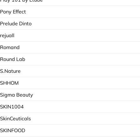
Pony Effect
Prelude Dinto
rejuall
Romand
Round Lab
S.Nature
SHHOM
Sigma Beauty
SKIN1004
SkinCeuticals
SKINFOOD