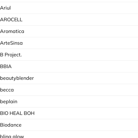
Ariul
AROCELL
Aromatica
ArteSinsa
B Project.
BBIA
beautyblender
becca
beplain
BIO HEAL BOH
Biodance
bling glow