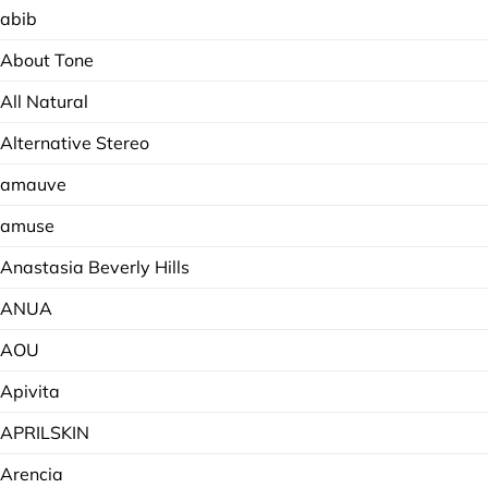
abib
About Tone
All Natural
Alternative Stereo
amauve
amuse
Anastasia Beverly Hills
ANUA
AOU
Apivita
APRILSKIN
Arencia