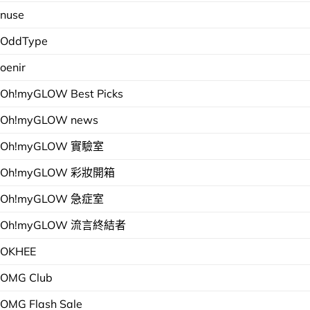
nuse
OddType
oenir
Oh!myGLOW Best Picks
Oh!myGLOW news
Oh!myGLOW 實驗室
Oh!myGLOW 彩妝開箱
Oh!myGLOW 急症室
Oh!myGLOW 流言終結者
OKHEE
OMG Club
OMG Flash Sale