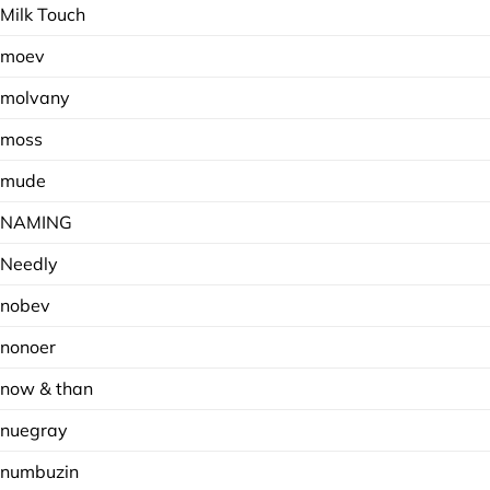
Milk Touch
moev
molvany
moss
mude
NAMING
Needly
nobev
nonoer
now & than
nuegray
numbuzin