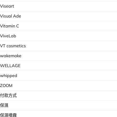
Viseart
Visual Ade
Vitamin C
ViveLab
VT cosmetics
wakemake
WELLAGE
whipped
ZOOM
付款方式
保濕
保濕噴霧