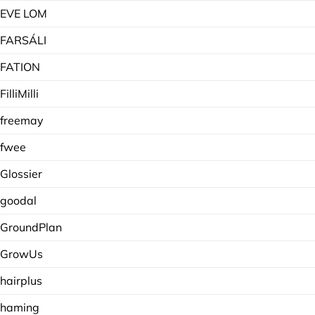
EVE LOM
FARSÁLI
FATION
FilliMilli
freemay
fwee
Glossier
goodal
GroundPlan
GrowUs
hairplus
haming