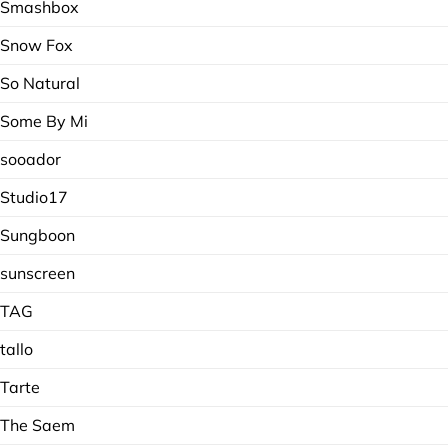
Smashbox
Snow Fox
So Natural
Some By Mi
sooador
Studio17
Sungboon
sunscreen
TAG
tallo
Tarte
The Saem