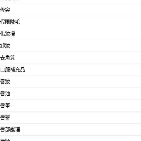
修容
假眼睫毛
化妝掃
卸妝
去角質
口服補充品
唇妝
唇油
唇筆
唇膏
唇部護理