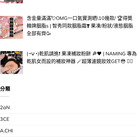
含金量滿滿💘OMG一口氣實測晒\10幾款/ 🏆得奬
韓牌胭脂s | 智秀同款胭脂霜❣️ 果凍/粉狀/液態胭脂
全部有齊🥳
(◔౪◔)乾肌請進❗ 果凍補妝粉餅 🔎🖤 | NAMING 專為
乾肌女而設的補妝神器 🪄超薄濾鏡妝效GET😳 ​✌🏻​
分類
2aN
3CE
A.CHI