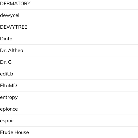
DERMATORY
dewycel
DEWYTREE
Dinto
Dr. Althea
Dr. G
edit.b
EltaMD
entropy
epionce
espoir
Etude House