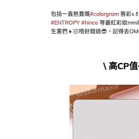
包括一直熱賣嘅
#colorgram
唇彩s
#ENTROPY
#hince
等最紅彩妝min
生黨們👧🏻唔好錯過😎，記得去O
\ 高CP值