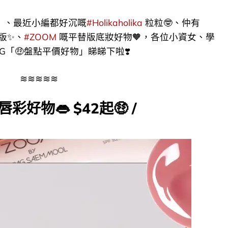
​ 、最近小編都好沉嘅
#Holikaholika
粒粒🤓​、仲有
i版✨、
#ZOOM
​嘅平替版底妝好物🧡​​，各位小資女、學
MG「🤑盤點平價好物」睇睇下啦❣️
≋≋≋≋≋
唇彩好物👄 $42起🤑​ /