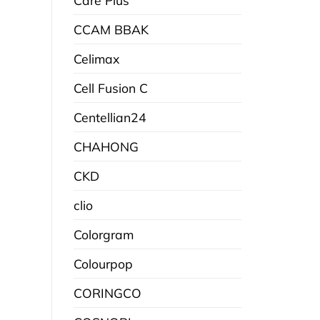
CCAM BBAK
Celimax
Cell Fusion C
Centellian24
CHAHONG
CKD
clio
Colorgram
Colourpop
CORINGCO