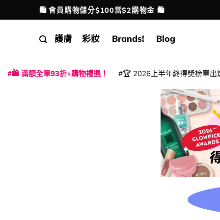
Skip
🛍️ 會員購物儲分$100當$2購物金 🛍️
配送港澳
to
content
護膚
彩妝
Brands!
Blog
🛍️ 滿額全單93折+購物禮遇！
🏆 2026上半年終得奬榜單出
|
|
|
|
|
|
|
|
|
|
|
|
|
|