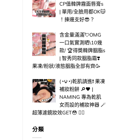
CP值韓牌霧面唇膏s
| 單用/全臉用都OK😽​
！揀邊支好😎​？
含金量滿滿💘OMG
一口氣實測晒\10幾
款/ 🏆得奬韓牌胭脂s
| 智秀同款胭脂霜❣️
果凍/粉狀/液態胭脂全部有齊🥳
(◔౪◔)乾肌請進❗ 果凍
補妝粉餅 🔎🖤 |
NAMING 專為乾肌
女而設的補妝神器 🪄
超薄濾鏡妝效GET😳 ​✌🏻​
分類