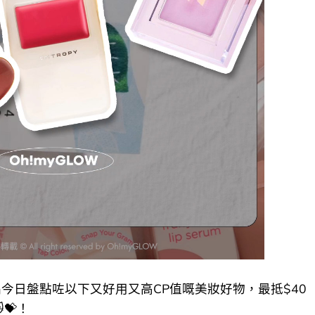
編今日盤點咗以下又好用又高CP值嘅美妝好物，最抵$40
💝​！