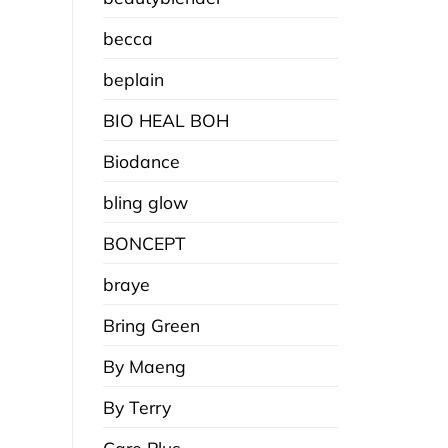
becca
beplain
BIO HEAL BOH
Biodance
bling glow
BONCEPT
braye
Bring Green
By Maeng
By Terry
Care Plus