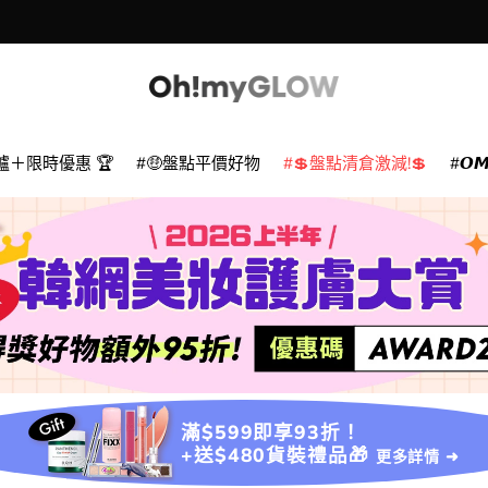
爐＋限時優惠 🏆
🤑盤點平價好物
💲盤點清倉激減!💲
𝙊
滿$599即享93折！
+送$480貨裝禮品🎁
更多詳情 ➜