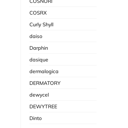
COSNORI
COSRX
Curly Shyll
daiso
Darphin
dasique
dermalogica
DERMATORY
dewycel
DEWYTREE
Dinto