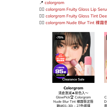
📍
colorgram
👉🏻
colorgram
Fruity Glass Li
👉🏻
colorgram
Fruity Glass Ti
👉🏻
colorgram
Nude Blur Tint 
-75%
Clearance Sale
Colorgram
清倉激減🔥新色入～
GlowPick🏆 Colorgram
C
Nude Blur Tint 裸霧唇泥唇
D
釉(#01-30) – 27色選擇
面