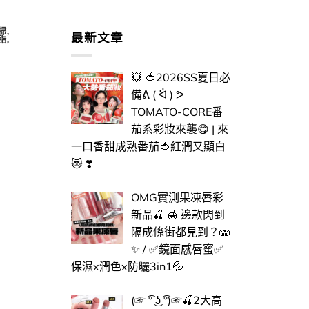
掃
,
最新文章
脂
,
💥 🍅2026SS夏日必
備ᕕ ( ᐛ ) ᕗ
TOMATO-CORE番
茄系彩妝來襲😋 | 來
一口香甜成熟番茄🍅紅潤又顯白
😻 ❣️
OMG實測果凍唇彩
新品🍒 🍯 邊款閃到
隔成條街都見到？🫨
✨ / ✅​鏡面感唇蜜✅​
保濕x潤色x防曬3in1💦
(☞ ͡° ͜ʖ ͡°)☞🍒​2大高