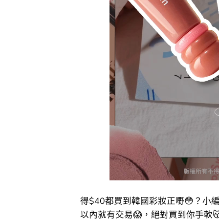
得$40都買到韓國彩妝正嘢😳？小
以內就有交易😱​，絕對買到你手軟😽​