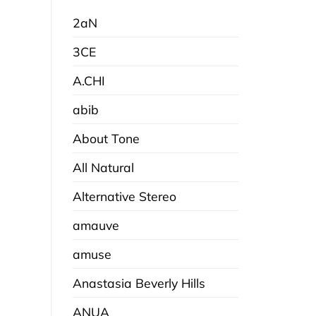
2aN
3CE
A.CHI
abib
About Tone
All Natural
Alternative Stereo
amauve
amuse
Anastasia Beverly Hills
ANUA