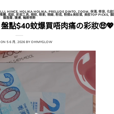
ILLI
,
HINCE
,
HOLIKA HOLIKA
,
PRELUDE DINTO
,
ZOOM
,
保濕
,
修容
,
化妝
 噴霧
,
底妝
,
彩妝工具
,
眼妝
,
眼影
,
眼線
,
粉底
,
粉撲&美妝蛋
,
美妝TOP PICKS
,
胭
胭脂膏
,
護膚
,
輪廓修飾
/ 盤點$40蚊爆買唔肉痛の彩妝🤑💖​​​
 ON
5 6 月, 2026
BY
OH!MYGLOW