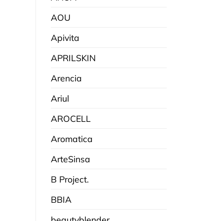
AOU
Apivita
APRILSKIN
Arencia
Ariul
AROCELL
Aromatica
ArteSinsa
B Project.
BBIA
beautyblender