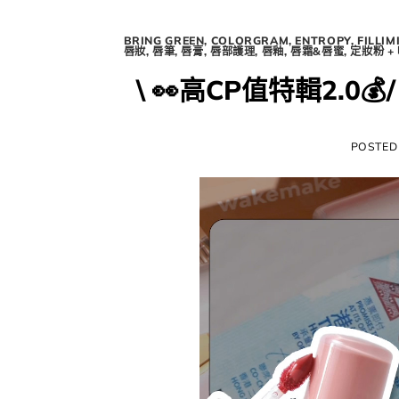
BRING GREEN
,
COLORGRAM
,
ENTROPY
,
FILLIM
唇妝
,
唇筆
,
唇膏
,
唇部護理
,
唇釉
,
唇霜&唇蜜
,
定妝粉 +
\ 👀​高CP值特輯2.0
POSTED