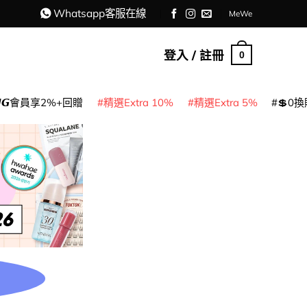
Whatsapp客服在線
MeWe
登入 / 註冊
0
𝙈𝙂會員享2%+回贈
精選Extra 10%
精選Extra 5%
💲0