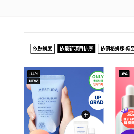
依熱銷度
依最新項目排序
依價格排序:低
-11%
-8%
NEW