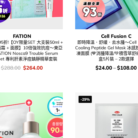
FATION
Cell Fusion C
折!【OY限量SET 大支裝50ml +
即時降溫．舒緩．去水腫～Cell Fu
 面霜 + 面膜】10倍強效抗痘～東亞
Cooling Peptide Gel Mask
TION Nosca9 Trouble Serum
凍面膜 (💙消腫降溫/💚積雪草舒
l Set 專利肝素淨痘鎮靜精華套裝
盒5片裝 – 2款選擇
價
Original
Current
價
$
288.00
$
264.00
$
24.00
–
$
108.00
錢：
price
price
錢：
was:
is:
$288.00.
$264.00.
-29%