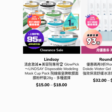
Clearance Sale
用優惠劵 
Lindsay
Round
 Azelaic
清倉激減🔥美容院專用🏆 GlowPick
優惠碼再9折!Roun
n Redness
～LINDSAY Disposable Modeling
Dokdo Water Gel
 壬二酸透明質酸舒
Mask Cup Pack 院線級皇牌軟膜面
強效保濕舒緩冰涼果
30ml
膜粉杯裝28g – 多種選擇
價
$
32.00
–
錢：
iginal
Current
價
68.00
$
15.00
–
$
18.00
ce
price
錢：
s:
is:
08.00.
$168.00.