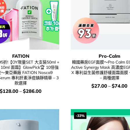
FATION
Pro-Calm
折!【OY限量SET 大支裝50ml +
韓國藥房EGF面膜～Pro Calm E
 10ml 面霜】GlowPick🏆 10倍強
Active Synergy Mask 高濃度EG
～東亞藥廠 FATION Nosca9
X 專利益生菌修護舒緩面霜面膜 
e Serum 專利肝素淨痘鎮靜精華 – 3
– 兩種選擇
款選擇
價
$
27.00
–
$
74.00
錢：
價
$
128.00
–
$
286.00
錢：
-33%