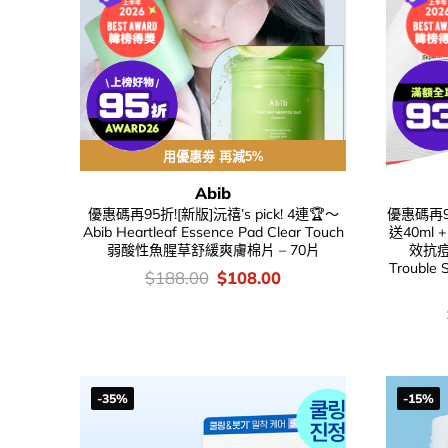
用優惠劵 再減5%
Abib
優惠碼再95折![新版]沅禧’s pick! 4連🏆～
優惠碼再95
Abib Heartleaf Essence Pad Clear Touch
送40ml +
弱酸性魚腥草舒緩爽膚棉片 – 70片
效抗痘
Troubl
價
Original
Current
$
188.00
$
108.00
錢：
price
price
was:
is:
$188.00.
$108.00.
-35%
-15%