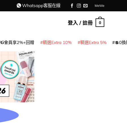
Whatsapp客服在線
MeWe
登入 / 註冊
0
𝙈𝙂會員享2%+回贈
精選Extra 10%
精選Extra 5%
💲0