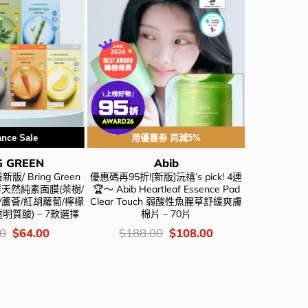
ance Sale
用優惠劵 再減5%
G GREEN
Abib
BIO
版/ Bring Green
優惠碼再95折![新版]沅禧’s pick! 4連
優惠碼再
 新鮮天然純素面膜(茶樹/
🏆～ Abib Heartleaf Essence Pad
GlowPic
/蘆薈/紅胡蘿蔔/檸檬
Clear Touch 弱酸性魚腥草舒緩爽膚
Panthecell
明質酸) – 7款選擇
棉片 – 70片
Mist 泛醇
Original
Current
價
Original
Current
00
$
64.00
$
188.00
$
108.00
price
price
錢：
price
price
價
$
138
was:
is:
was:
is:
錢：
$128.00.
$64.00.
$188.00.
$108.00.