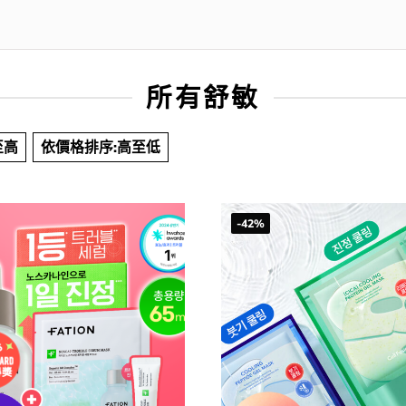
所有舒敏
至高
依價格排序:高至低
-42%