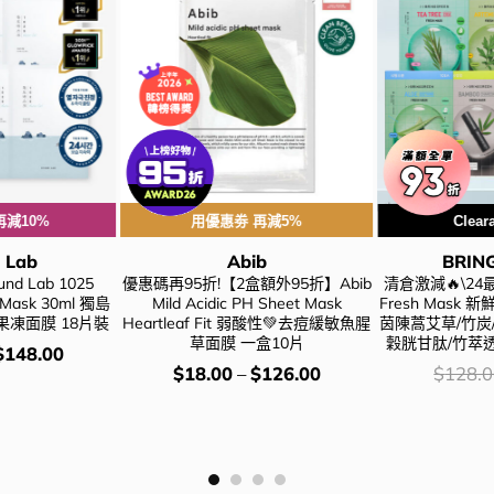
再減10%
用優惠劵 再減5%
Clear
 Lab
Abib
BRIN
d Lab 1025
優惠碼再95折!【2盒額外95折】Abib
清倉激減🔥\24最新
 Mask 30ml 獨島
Mild Acidic PH Sheet Mask
Fresh Mask
凍面膜 18片裝
Heartleaf Fit 弱酸性💚去痘緩敏魚腥
茵陳蒿艾草/竹炭
草面膜 一盒10片
穀胱甘肽/竹萃透
$
148.00
價
價
$
18.00
–
$
126.00
$
128.
錢：
錢：