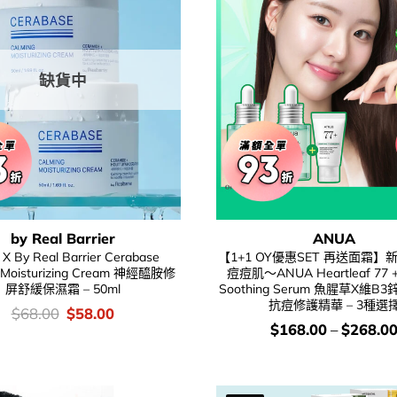
缺貨中
by Real Barrier
ANUA
 X By Real Barrier Cerabase
【1+1 OY優惠SET 再送面霜】
 Moisturizing Cream 神經醯胺修
痘痘肌～ANUA Heartleaf 77 +
屏舒緩保濕霜 – 50ml
Soothing Serum 魚腥草X維
抗痘修護精華 – 3種選
價
Original
Current
$
68.00
$
58.00
錢：
price
price
價
$
168.00
–
$
268.0
was:
is:
錢：
$68.00.
$58.00.