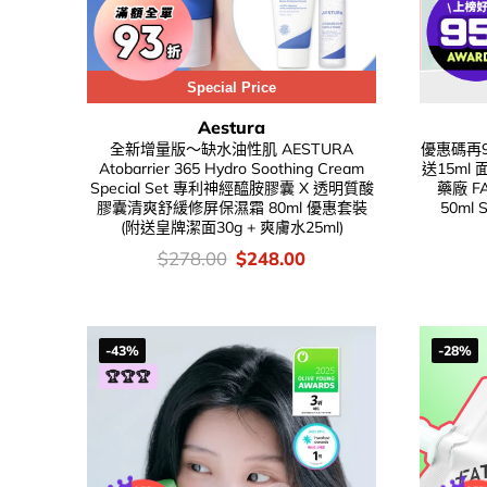
Special Price
Aestura
全新增量版～缺水油性肌 AESTURA
優惠碼再95
Atobarrier 365 Hydro Soothing Cream
送15ml
Special Set 專利神經醯胺膠囊 X 透明質酸
藥廠 FA
膠囊清爽舒緩修屏保濕霜 80ml 優惠套裝
50m
(附送皇牌潔面30g + 爽膚水25ml)
價
Original
Current
$
278.00
$
248.00
錢：
price
price
was:
is:
$278.00.
$248.00.
-43%
-28%
🏆🏆🏆