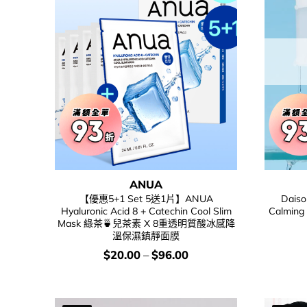
ANUA
【優惠5+1 Set 5送1片】ANUA
Daiso
Hyaluronic Acid 8 + Catechin Cool Slim
Calming
Mask 綠茶🍵兒茶素 X 8重透明質酸冰感降
溫保濕鎮靜面膜
價
$
20.00
–
$
96.00
錢：