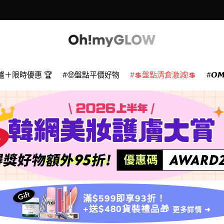
爐＋限時優惠 🏆
🤑盤點平價好物
💲盤點清倉激減!💲
𝙊
滿$599即享93折！
+送$480貨裝禮品🎁
更多詳情 ➜