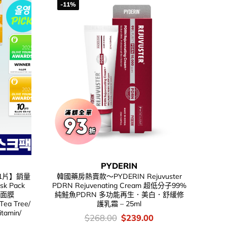
-11%
PYDERIN
送1片】銷量
韓國藥房熱賣款～PYDERIN Rejuvuster
sk Pack
PDRN Rejuvenating Cream 超低分子99%
華面膜
純鮭魚PDRN 多功能再生．美白．舒緩修
Tea Tree/
護乳霜 – 25ml
itamin/
價
Original
Current
$
268.00
$
239.00
錢：
price
price