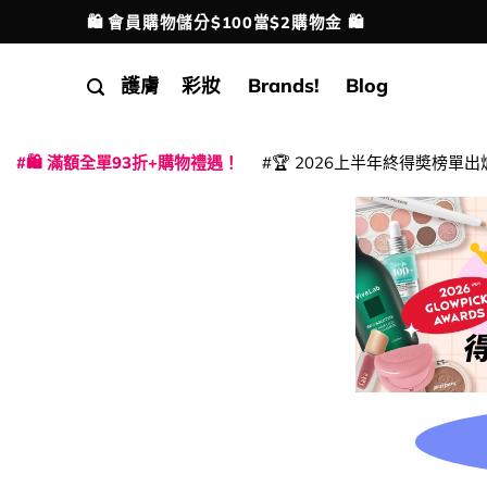
Skip
🛍️ 會員購物儲分$100當$2購物金 🛍️
配送港澳
to
content
護膚
彩妝
Brands!
Blog
🛍️ 滿額全單93折+購物禮遇！
🏆 2026上半年終得奬榜單出
|
|
|
|
|
|
|
|
|
|
|
|
|
|