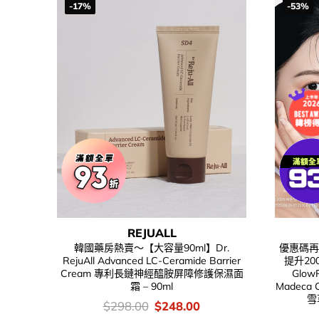
-17%
-53%
REJUALL
韓國藥房熱賣～【大容量90ml】Dr.
優惠碼再9
RejuAll Advanced LC-Ceramide Barrier
提升20
Cream 專利長鏈神經醯胺屏障修護保濕面
Glow
霜 – 90ml
Madeca 
雪
價
Original
Current
$
298.00
$
248.00
錢：
price
price