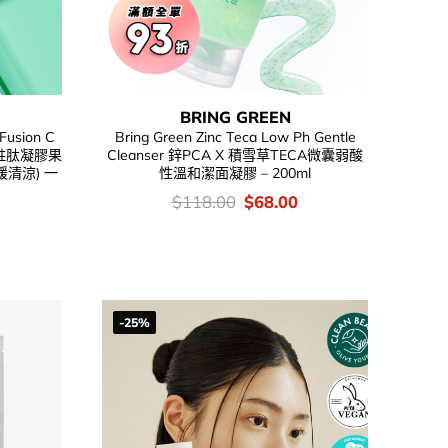
BRING GREEN
sion C
Bring Green Zinc Teca Low Ph Gentle
 冰感胜肽凝膠果
Cleanser 鋅PCA X 積雪草TECA微囊弱酸
緩清涼) 一
性溫和潔面凝膠 – 200ml
價
Original
Current
$
118.00
$
68.00
錢：
price
price
was:
is:
$118.00.
$68.00.
-25%