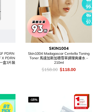
SKIN1004
GF PDRN
Skin1004 Madagascar Centella Toning
F X PDRN
Toner 馬達加斯加積雪草調理爽膚水 –
一盒3片裝
210ml
價
Original
Current
$
158.00
$
118.00
錢：
price
price
was:
is:
$158.00.
$118.00.
-15%