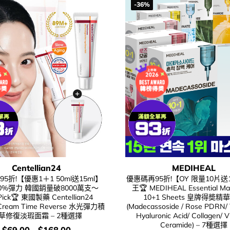
-36%
Centellian24
MEDIHEAL
5折!【優惠1＋1 50ml送15ml】
優惠碼再95折!【OY 限量10片
0%彈力 韓國銷量破8000萬支～
王🏆 MEDIHEAL Essential Ma
Pick🏆 東國製藥 Centellian24
10+1 Sheets 皇牌得奬精
Cream Time Reverse 水光彈力積
(Madecassoside / Rose PDRN/ 
草修復淡瑕面霜 – 2種選擇
Hyaluronic Acid/ Collagen/ V
Ceramide) – 7種選擇
價
$
69.00
–
$
168.00