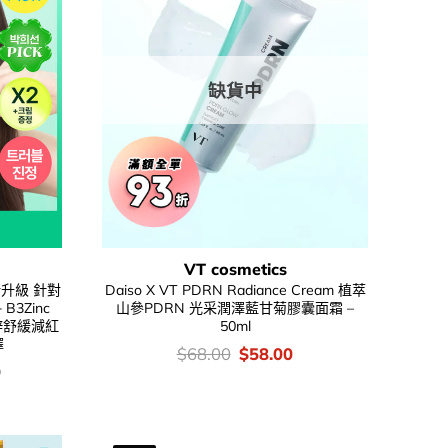
缺貨中
VT cosmetics
新升級 針對
Daiso X VT PDRN Radiance Cream 植萃
 B3Zinc
山參PDRN 光采潤澤藍甘菊膠囊面霜 –
B3鋅舒緩減紅
50ml
擇
價
Original
Current
$
68.00
$
58.00
錢：
price
price
0
was:
is:
$68.00.
$58.00.