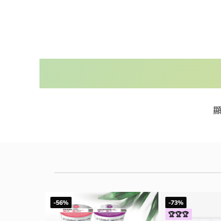
顯
-56%
-73%
🏆🏆🏆