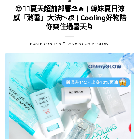
頭
😎​👉🏻​夏天超前部署​​⛱️​🔥 | 韓妹夏日涼
感「消暑」大法​📉​🧊 | Cooling好物陪
你爽住過暑天🌀
POSTED ON
12 8 月, 2025
BY
OH!MYGLOW