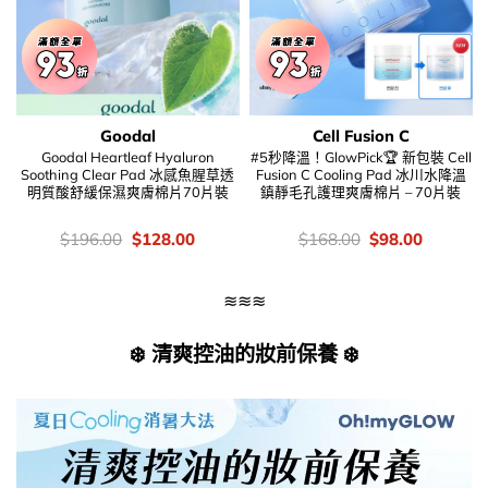
Goodal
Cell Fusion C
Goodal Heartleaf Hyaluron
#5秒降溫！GlowPick🏆 新包裝 Cell
Soothing Clear Pad 冰感魚腥草透
Fusion C Cooling Pad 冰川水降溫
明質酸舒緩保濕爽膚棉片70片裝
鎮靜毛孔護理爽膚棉片 – 70片裝
價
Original
Current
價
Original
Current
$
196.00
$
128.00
$
168.00
$
98.00
錢：
price
price
錢：
price
price
was:
is:
was:
is:
$196.00.
$128.00.
$168.00.
$98.00.
≋≋≋
❄️ 清爽控油的妝前保養 ❄️