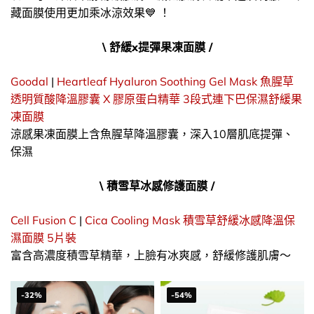
藏面膜使用更加乘冰涼效果💙 ！
\ 舒緩x提彈果凍面膜 /
Goodal
|
Heartleaf Hyaluron Soothing Gel Mask 魚腥草
透明質酸降溫膠囊 X 膠原蛋白精華 3段式連下巴保濕舒緩果
凍面膜
涼感果凍面膜上含魚腥草降溫膠囊，深入10層肌底提彈、
保濕
\ 積雪草冰感修護面膜 /
Cell Fusion C
|
Cica Cooling Mask 積雪草舒緩冰感降溫保
濕面膜 5片裝
富含高濃度積雪草精華，上臉有冰爽感，舒緩修護肌膚～
-32%
-54%