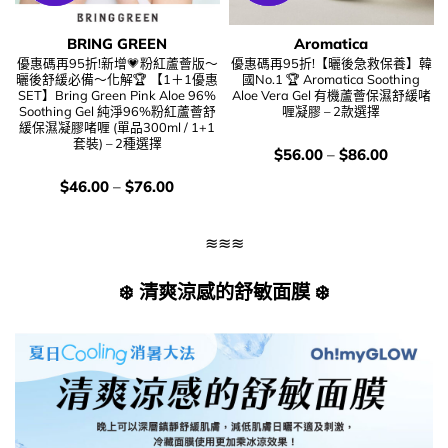
BRING GREEN
Aromatica
優惠碼再95折!新增💗粉紅蘆薈版～
優惠碼再95折!【曬後急救保養】韓
曬後舒緩必備～化解🏆 【1＋1優惠
國No.1 🏆 Aromatica Soothing
SET】Bring Green Pink Aloe 96%
Aloe Vera Gel 有機蘆薈保濕舒緩啫
Soothing Gel 純淨96%粉紅蘆薈舒
喱凝膠 – 2款選擇
緩保濕凝膠啫喱 (單品300ml / 1+1
套裝) – 2種選擇
價
$
56.00
–
$
86.00
錢：
價
$
46.00
–
$
76.00
錢：
≋≋≋
❄️ 清爽涼感的舒敏面膜 ❄️