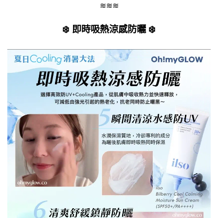
≋≋≋
❄️ 即時吸熱涼感防曬 ❄️