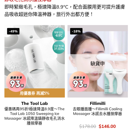
即時緊緻毛孔，極速降溫8.9°C，配合面膜用更可提升護膚
品吸收超迷你降溫神器，旅行外出都方便！
-49%
-18%
缺貨中
用優惠劵 再減5%
The Tool Lab
Fillimilli
優惠碼再95折!極速降溫8.9度～The
去眼腫面腫～Fillimilli Cooling
Tool Lab 1050 Sweeping Ice
Massager 冰感去水腫按摩器
Massager 冰感降溫鎮靜收毛孔消水
腫按摩器
價
Original
Current
$
178.00
$
146.00
錢：
price
price