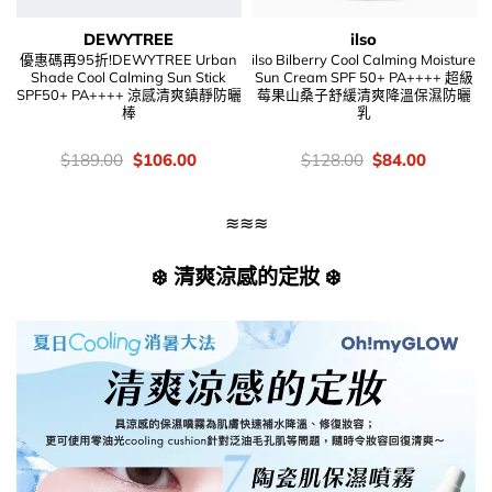
DEWYTREE
ilso
優惠碼再95折!DEWYTREE Urban
ilso Bilberry Cool Calming Moisture
Shade Cool Calming Sun Stick
Sun Cream SPF 50+ PA++++ 超級
SPF50+ PA++++ 涼感清爽鎮靜防曬
莓果山桑子舒緩清爽降溫保濕防曬
棒
乳
價
Original
Current
價
Original
Current
$
189.00
$
106.00
$
128.00
$
84.00
錢：
price
price
錢：
price
price
was:
is:
was:
is:
$189.00.
$106.00.
$128.00.
$84.00.
≋≋≋
❄️ 清爽涼感的定妝 ❄️