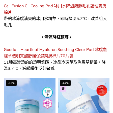
Cell Fusion C
|
Cooling Pad 冰川水降溫鎮靜毛孔護理爽膚
棉片
帶點冰涼感清爽的冰川水精華，即時降溫5.7°C，改善粗大
毛孔 ！
\ 清涼降紅鎮靜 /
Goodal
|
Heartleaf Hyaluron Soothing Clear Pad 冰感魚
腥草透明質酸舒緩保濕爽膚棉片70片裝
11種高滲透的的透明質酸、冰晶冷凍萃取魚腥草精華，降
溫3.7°C，減緩曬後泛紅敏感
-35%
-42%
🏆