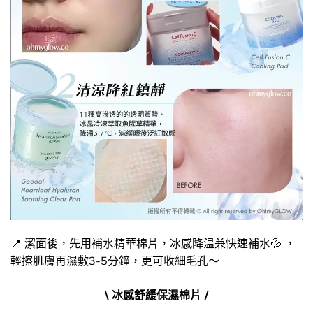
📍 潔面後，先用補水精華棉片，冰感降温兼快速補水💦 ，
輕擦肌膚再濕敷3-5分鐘，更可收細毛孔～
\ 冰感舒緩保濕棉片 /