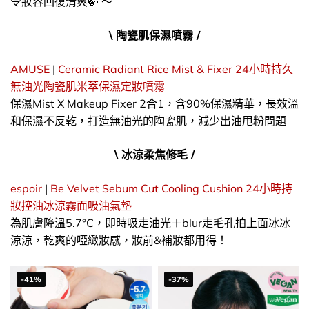
令妝容回復清爽🍃 ～
\ 陶瓷肌保濕噴霧 /
AMUSE
|
Ceramic Radiant Rice Mist & Fixer 24小時持久
無油光陶瓷肌米萃保濕定妝噴霧
保濕Mist X Makeup Fixer 2合1，含90%保濕精華，長效溫
和保濕不反乾，打造無油光的陶瓷肌，減少出油甩粉問題
\ 冰涼柔焦修毛 /
espoir
|
Be Velvet Sebum Cut Cooling Cushion 24小時持
妝控油冰涼霧面吸油氣墊
為肌膚降溫5.7°C，即時吸走油光＋blur走毛孔拍上面冰冰
涼涼，乾爽的啞緻妝感，妝前&補妝都用得！
-41%
-37%