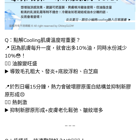
Q：點解Cooling肌膚溫度咁重要？
📍​ 因為肌膚每升一度，就會出多10%油，同時水份減少
10%😳​！
👉🏻 油腺變旺盛
▶️ 導致​毛孔粗大、發炎+底妝浮粉、白芝麻
📍​於烈日曬15分鐘，熱力會破壞膠原蛋白結構並抑制新膠
原形成😣​
👉🏻 熱刺激
▶️ 抑制新膠原形成+皮膚老化鬆弛、皺紋增多
– – –