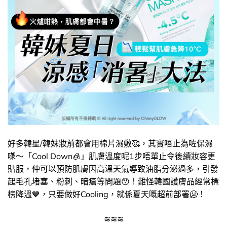
好多韓星/韓妹妝前都會用棉片濕敷🥰​，其實唔止為咗保濕
㗎～「Cool Down🧊​」肌膚溫度呢1步唔單止令後續妝容更
貼服，仲可以預防肌膚因高溫天氣導致油脂分泌過多，引發
起毛孔堵塞、粉刺、暗瘡等問題​😯！難怪韓國護膚品經常標
榜降溫​💙​，只要做好Cooling，就係夏天嘅超前部署🥶​​！
≋≋≋