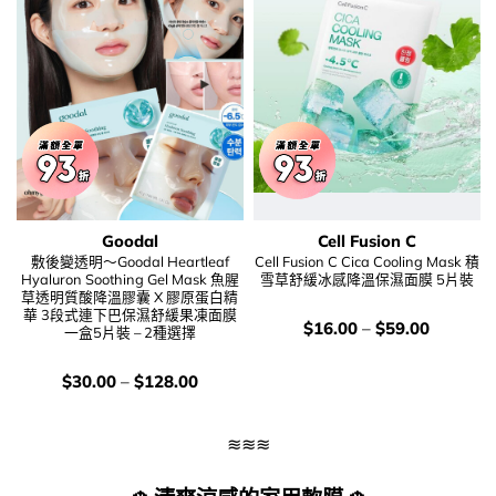
Goodal
Cell Fusion C
敷後變透明～Goodal Heartleaf
Cell Fusion C Cica Cooling Mask 積
Hyaluron Soothing Gel Mask 魚腥
雪草舒緩冰感降溫保濕面膜 5片裝
草透明質酸降溫膠囊 X 膠原蛋白精
華 3段式連下巴保濕舒緩果凍面膜
價
$
16.00
–
$
59.00
一盒5片裝 – 2種選擇
錢：
價
$
30.00
–
$
128.00
錢：
≋≋≋