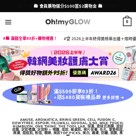
Skip
💳 支援消費券、FPS、八達通、PAYME、信用卡付款
配送港澳
to
content
0
🛍️ 滿額全單93折+購物禮遇！
🏆 2026上半年終得奬榜單出爐＋限時優惠
|
|
|
|
|
|
|
|
|
|
|
|
|
|
滿$599即享93折！
+送$480貨裝禮品🎁
更多詳情 ➜
AMUSE
,
AROMATICA
,
BRING GREEN
,
CELL FUSION C
,
DEWYTREE
,
ESPOIR
,
FILLIMILLI
,
GOODAL
,
ILSO
,
MILK TOUCH
,
NUMBUZIN
,
ONE THING
,
THE TOOL LAB
,
保濕
,
塗抹式面膜
,
妝前
底霜
,
定妝噴霧
,
定妝粉 + 噴霧
,
底妝
,
敏感肌
,
棉片保養
,
毛孔
,
氣墊粉底
,
爽膚
,
痘痘肌
,
粉底
,
精華
,
美妝TOP PICKS
,
美白
,
護膚
,
防曬
,
面膜
,
黑