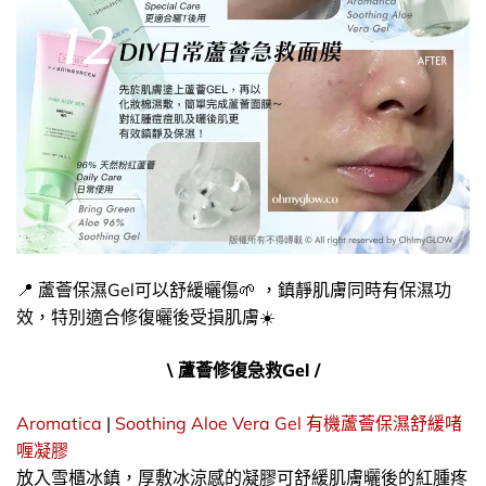
📍 蘆薈保濕Gel可以舒緩曬傷🌱 ，鎮靜肌膚同時有保濕功
效，特別適合修復曬後受損肌膚☀️
\ 蘆薈修復急救Gel /
Aromatica
|
Soothing Aloe Vera Gel 有機蘆薈保濕舒緩啫
喱凝膠
放入雪櫃冰鎮，厚敷冰涼感的凝膠可舒緩肌膚曬後的紅腫疼