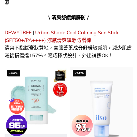
濕
\ 清爽舒緩鎮靜防 /
DEWYTREE
|
Urban Shade Cool Calming Sun Stick
(SPF50+/PA++++) 涼感清爽鎮靜防曬棒
清爽不黏膩膏狀質地，含蘆薈葉成分舒緩敏感肌，減少肌膚
曬後損傷達157%。輕巧棒狀設計，外出補擦OK！
-44%
-34%