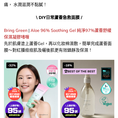
痛， 水潤滋潤不黏膩！
\ DIY日常蘆薈急救面膜 /
Bring Green
|
Aloe 96% Soothing Gel 純淨97%蘆薈舒緩
保濕凝膠啫喱
先於肌膚塗上蘆薈Gel，再以化妝棉濕敷，簡單完成蘆薈面
膜～對紅腫痘痘肌及曬後肌更有效鎮靜及保濕！
-32%
-18%
🏆BEST OF THE BEST