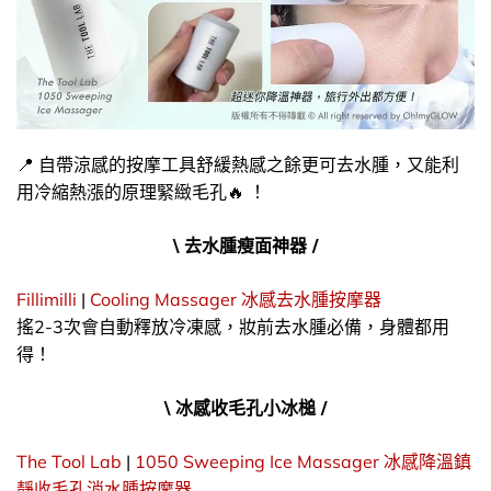
📍 自帶涼感的按摩工具舒緩熱感之餘更可去水腫，又能利
用冷縮熱漲的原理緊緻毛孔🔥 ！
\ 去水腫瘦面神器 /
Fillimilli
|
Cooling Massager 冰感去水腫按摩器
搖2-3次會自動釋放冷凍感，妝前去水腫必備，身體都用
得！
\ 冰感收毛孔小冰槌 /
The Tool Lab
|
1050 Sweeping Ice Massager 冰感降溫鎮
靜收毛孔消水腫按摩器