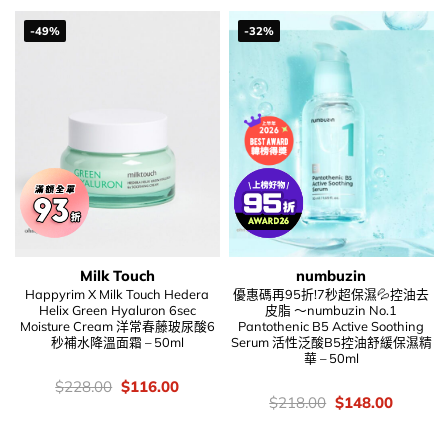
-49%
-32%
Milk Touch
numbuzin
Happyrim X Milk Touch Hedera
優惠碼再95折!7秒超保濕💦控油去
Helix Green Hyaluron 6sec
皮脂 ～numbuzin No.1
Moisture Cream 洋常春藤玻尿酸6
Pantothenic B5 Active Soothing
秒補水降溫面霜 – 50ml
Serum 活性泛酸B5控油舒緩保濕精
華 – 50ml
價
Original
Current
$
228.00
$
116.00
錢：
price
price
價
Original
Current
$
218.00
$
148.00
was:
is:
錢：
price
price
$228.00.
$116.00.
was:
is:
$218.00.
$148.00