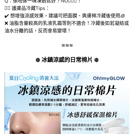
Q：係唔係一味凍敷就好？NO🙅🏻‍♀️​！
👉🏻 護膚品冷藏Tips：
✔️ 想增強涼感效果，建議可把面膜、爽膚棉冷藏後使用🧊​
❌ 油脂含量較高的乳液乳霜等則不適合！冷藏後如若凝結或
油水分離的話，反而會易變壞！
≋≋≋
❄️ 冰鎮涼感的日常棉片 ❄️