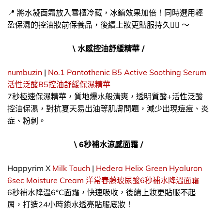
📍 將水凝面霜放入雪櫃冷藏，冰鎮效果加倍！同時選用輕
盈保濕的控油妝前保養品，後續上妝更貼服持久👌🏻 ～
\ 水感控油舒緩精華 /
numbuzin
|
No.1 Pantothenic B5 Active Soothing Serum
活性泛酸B5控油舒緩保濕精華
7秒極速保濕精華，質地爆水般清爽，透明質酸+活性泛酸
控油保濕，對抗夏天易出油等肌膚問題，減少出現痘痘、炎
症、粉刺。
\ 6秒補水涼感面霜 /
Happyrim X
Milk Touch
|
Hedera Helix Green Hyaluron
6sec Moisture Cream 洋常春藤玻尿酸6秒補水降溫面霜
6秒補水降溫6°C面霜，快速吸收，後續上妝更貼服不起
屑，打造24小時鎖水透亮貼服底妝！