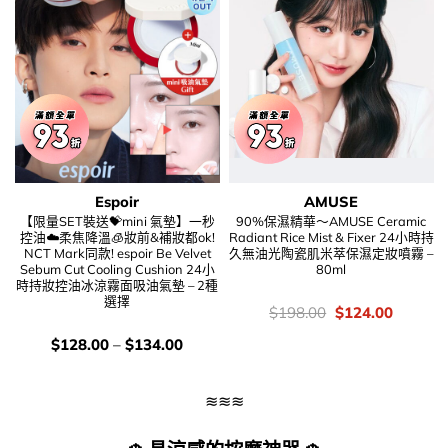
Espoir
AMUSE
【限量SET裝送💝mini 氣墊】一秒
90%保濕精華～AMUSE Ceramic
控油☁️柔焦降溫🧊妝前&補妝都ok!
Radiant Rice Mist & Fixer 24小時持
NCT Mark同款! espoir Be Velvet
久無油光陶瓷肌米萃保濕定妝噴霧 –
Sebum Cut Cooling Cushion 24小
80ml
時持妝控油冰涼霧面吸油氣墊 – 2種
選擇
價
Original
Current
$
198.00
$
124.00
錢：
price
price
was:
is:
價
$
128.00
–
$
134.00
$198.00.
$124.00
錢：
≋≋≋