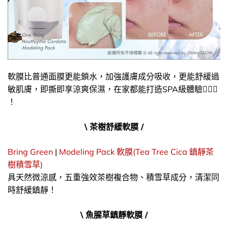
軟膜比普通面膜更能鎖水，加強護膚成分吸收，更能舒緩過
敏肌膚，即撕即享涼爽保濕，在家都能打造SPA級體驗💆🏻‍♀️
！
\ 茶樹舒緩軟膜 /
Bring Green
|
Modeling Pack 軟膜(Tea Tree Cica 鎮靜茶
樹積雪草)
具天然微涼感，五重強效茶樹複合物、積雪草成分，清潔同
時舒緩鎮靜！
\ 魚腥草鎮靜軟膜 /