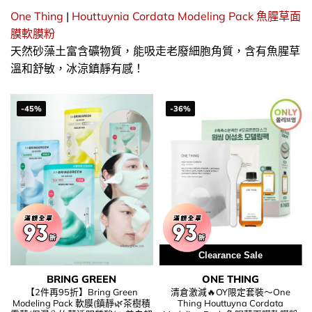
One Thing
|
Houttuynia Cordata Modeling Pack 魚腥草面
膜軟膜粉
天然砂藻土富含礦物質，能吸走老廢細胞角質，含有魚腥草
溫和舒敏，冰涼鎮靜有感！
-45%
-36%
Clearance Sale
BRING GREEN
ONE THING
【2件再95折】Bring Green
清倉激減🔥OY限定套裝～One
Modeling Pack 軟膜(鎮靜🌿茶樹積
Thing Houttuyna Cordata