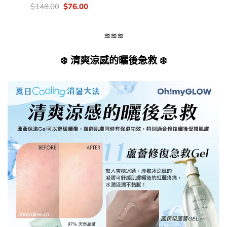
was:
is:
價
Original
Current
$
148.00
$
76.00
$178.00.
$146.00
錢：
price
price
was:
is:
$148.00.
$76.00.
≋≋≋
❄️ 清爽涼感的曬後急救 ❄️