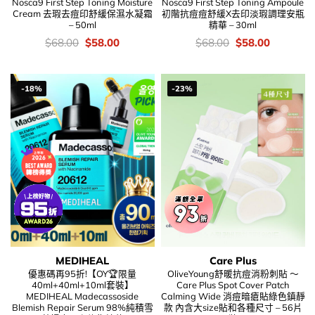
Nosca9 First Step Toning Moisture
Nosca9 First Step Toning Ampoule
Cream 去瑕去痘印舒緩保濕水凝霜
初階抗痘痘舒緩X去印淡瑕調理安瓶
– 50ml
精華 – 30ml
價
Original
Current
價
Original
Current
$
68.00
$
58.00
$
68.00
$
58.00
錢：
price
price
錢：
price
price
was:
is:
was:
is:
$68.00.
$58.00.
$68.00.
$58.00.
-18%
-23%
MEDIHEAL
Care Plus
優惠碼再95折!【OY🏆限量
OliveYoung舒暖抗痘消粉刺貼 ～
40ml+40ml+10ml套裝】
Care Plus Spot Cover Patch
MEDIHEAL Madecassoside
Calming Wide 消痘暗瘡貼綠色鎮靜
Blemish Repair Serum 98%純積雪
款 內含大size貼和各種尺寸 – 56片