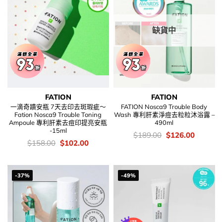
缺貨中
FATION
FATION
一滴奇蹟安瓶 7天去印去斑瑕疵～
FATION Nosca9 Trouble Body
Fation Nosca9 Trouble Toning
Wash 專利肝素淨痘去粒粒沐浴露 –
Ampoule 專利肝素去痘印提亮安瓶
490ml
-15ml
價
Original
Current
$
189.00
$
126.00
錢：
price
price
價
Original
Current
$
158.00
$
102.00
was:
is:
錢：
price
price
$189.00.
$126.00
was:
is:
$158.00.
$102.00.
-37%
-49%