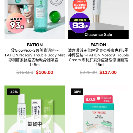
Clearance Sale
FATION
FATION
🏆GlowPick~2週美背消痘～
清倉激減🔥化解🏆東亞藥廠專利5重
FATION Nosca9 Trouble Body Mist
神經醯胺～FATION Nosca9 Trouble
專利肝素抗痘去粒粒身體噴霧 –
Cream 專利肝素淨痘舒緩修復面霜
145ml
– 45ml
價
Original
Current
價
Original
Current
$
168.00
$
106.00
$
228.00
$
117.00
錢：
price
price
錢：
price
price
was:
is:
was:
is:
$168.00.
$106.00.
$228.00.
$117.00
-42%
-38%
缺貨中