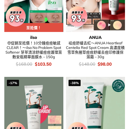
至抵價！
ilso
ANUA
🤑促銷至抵價！10分鐘痘痘敏感
袪痘舒緩去紅～ANUA Heartleaf
CLEAR！～ilso No Problem Spot
Centella Red Spot Cream 高濃度積
Softener 芽萃清涼舒緩痘痘護理濕
雪草魚腥草痘痘舒緩去痘印修護保
敷安瓶精華面膜水 – 150g
濕霜 – 30g
價
Original
Current
價
Original
Current
$
168.00
$
103.50
$
148.00
$
98.00
錢：
price
price
錢：
price
price
was:
is:
was:
is:
$168.00.
$103.50.
$148.00.
$98.00.
-17%
-38%