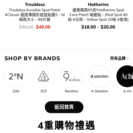
Troubless
Hatherine
Troubless Invisible Spot Patch
優惠碼再95折!Hatherine Spot
#Classic 極透薄隱形痘痘貼連S、M
Care Patch 暗瘡貼 – (Red Spot 40
兩款大小 – 96片裝
貼 #日用、Yellow Spot 20貼 #夜用)
價
Original
Current
價
$
96.00
$
49.00
$
18.00
–
$
20.00
錢：
price
price
錢：
was:
is:
$96.00.
$49.00.
SHOP BY BRANDS
所有品牌
2aN
3CE
9wishes
A Solution
A.chi
返回首頁
4重購物禮遇