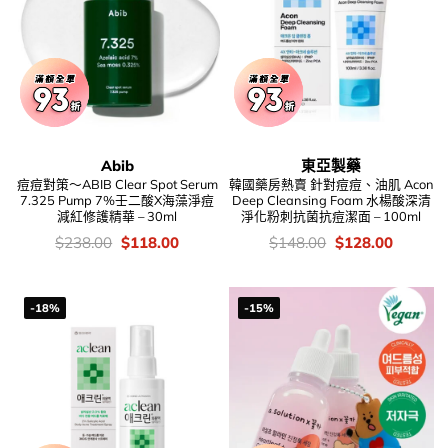
Abib
東亞製藥
痘痘對策～ABIB Clear Spot Serum
韓國藥房熱賣 針對痘痘、油肌 Acon
7.325 Pump 7%壬二酸X海藻淨痘
Deep Cleansing Foam 水楊酸深清
減紅修護精華 – 30ml
淨化粉刺抗菌抗痘潔面 – 100ml
價
Original
Current
價
Original
Current
$
238.00
$
118.00
$
148.00
$
128.00
錢：
price
price
錢：
price
price
was:
is:
was:
is:
$238.00.
$118.00.
$148.00.
$128.00
-18%
-15%