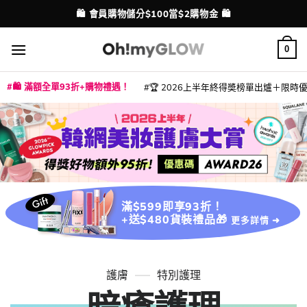
Skip
💳 支援消費券、FPS、八達通、PAYME、信用卡付款
配送港澳
to
content
0
🛍️ 滿額全單93折+購物禮遇！
🏆 2026上半年終得奬榜單出爐＋限時優惠
|
|
|
|
|
|
|
|
|
|
|
|
|
|
滿$599即享93折！
+送$480貨裝禮品🎁
更多詳情 ➜
護膚
特別護理