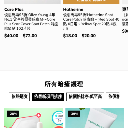
Care Plus
Hatherine
東
優惠碼再95折!Olive Young 4年
優惠碼再95折!Hatherine Spot
〖
No.1 🏆皇牌得奬暗瘡貼～Care
Care Patch 暗瘡貼 – (Red Spot 40
ac
Plus Scar Cover Spot Patch 消痘
貼 #日用、Yellow Spot 20貼 #夜
復霜
暗瘡貼 102片裝
用)
價
$
9
錢
價
價
$
40.00
–
$
72.00
$
18.00
–
$
20.00
錢：
錢：
所有暗瘡護理
依熱銷度
依最新項目排序
依價格排序:低至高
依價格排序
-28%
-39%