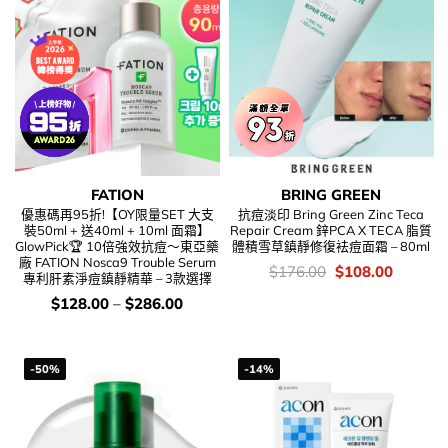
FATION
BRING GREEN
優惠碼再95折!【OY限量SET 大支
抗痘淡印 Bring Green Zinc Teca
裝50ml + 送40ml + 10ml 面霜】
Repair Cream 鋅PCA X TECA 脂質
GlowPick🏆 10倍強效抗痘～東亞藥
體積雪草鎮靜修復袪痘面霜 – 80ml
廠 FATION Nosca9 Trouble Serum
價
Original
Current
$
176.00
$
108.00
專利肝素淨痘鎮靜精華 – 3款選擇
錢：
price
price
was:
is:
價
$
128.00
–
$
286.00
$176.00.
$108.00
錢：
-50%
-14%