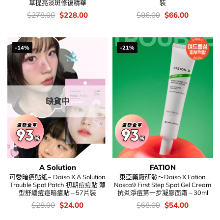
草提亮淡斑修復精華
裝
價
Original
Current
價
Original
Current
$
278.00
$
228.00
$
86.00
$
66.00
錢：
price
price
錢：
price
price
was:
is:
was:
is:
$278.00.
$228.00.
$86.00.
$66.00.
-14%
-21%
缺貨中
A Solution
FATION
可愛暗瘡貼紙~ Daiso X A Solution
東亞藥廠研發～Daiso X Fation
Trouble Spot Patch 初期痘痘貼 薄
Nosca9 First Step Spot Gel Cream
型舒緩痘痘暗瘡貼 – 57片裝
抗炎淨痘第一步凝膠面霜 – 30ml
價
Original
Current
價
Original
Current
$
28.00
$
24.00
$
68.00
$
54.00
錢：
price
price
錢：
price
price
was:
is:
was:
is: