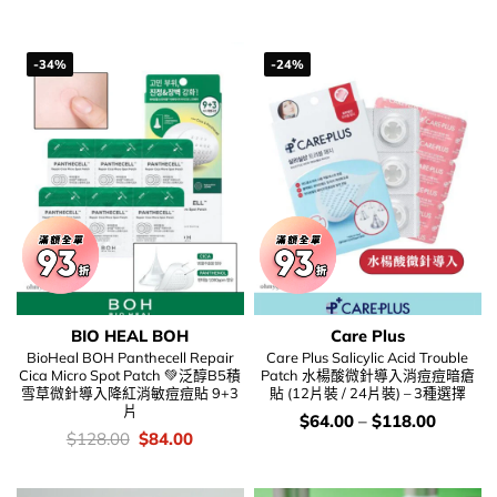
錢：
price
price
was:
is:
$96.00.
$62.00.
-34%
-24%
BIO HEAL BOH
Care Plus
BioHeal BOH Panthecell Repair
Care Plus Salicylic Acid Trouble
Cica Micro Spot Patch 💚泛醇B5積
Patch 水楊酸微針導入消痘痘暗瘡
雪草微針導入降紅消敏痘痘貼 9+3
貼 (12片裝 / 24片裝) – 3種選擇
片
價
$
64.00
–
$
118.00
錢：
價
Original
Current
$
128.00
$
84.00
錢：
price
price
was:
is:
$128.00.
$84.00.