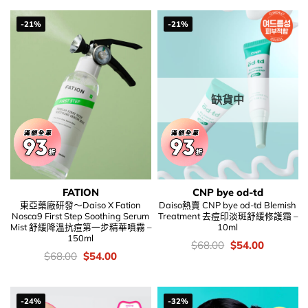
$28.00.
$24.00.
$68.00.
$54.00.
-21%
-21%
缺貨中
FATION
CNP bye od-td
東亞藥廠研發～Daiso X Fation
Daiso熱賣 CNP bye od-td Blemish
Nosca9 First Step Soothing Serum
Treatment 去痘印淡斑舒緩修護霜 –
Mist 舒緩降溫抗痘第一步精華噴霧 –
10ml
150ml
價
Original
Current
$
68.00
$
54.00
錢：
price
price
價
Original
Current
$
68.00
$
54.00
was:
is:
錢：
price
price
$68.00.
$54.00.
was:
is:
$68.00.
$54.00.
-24%
-32%