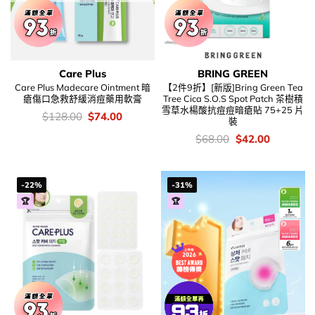
Care Plus
BRING GREEN
Care Plus Madecare Ointment 暗
【2件9折】[新版]Bring Green Tea
瘡傷口急救舒緩消痘藥用軟膏
Tree Cica S.O.S Spot Patch 茶樹積
雪草水楊酸抗痘痘暗瘡貼 75+25 片
價
Original
Current
$
128.00
$
74.00
裝
錢：
price
price
was:
is:
價
Original
Current
$
68.00
$
42.00
$128.00.
$74.00.
錢：
price
price
was:
is:
$68.00.
$42.00.
-22%
-31%
🏆
🏆