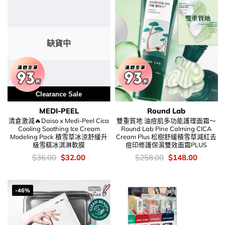
缺貨中
Clearance Sale
MEDI-PEEL
Round Lab
清倉激減🔥Daiso x Medi-Peel Cica
雙重質地 油痘肌多功能護理面霜～
Cooling Soothing Ice Cream
Round Lab Pine Calming CICA
Modeling Pack 積雪草冰涼舒緩升
Cream Plus 松樹舒緩積雪草減紅去
級雪糕冰淇淋軟膜
痘印修護保濕雙效面霜PLUS
價
Original
Current
價
Original
Current
$
36.00
$
32.00
$
258.00
$
148.00
錢：
price
price
錢：
price
price
was:
is:
was:
is:
$36.00.
$32.00.
$258.00.
$148.00
-46%