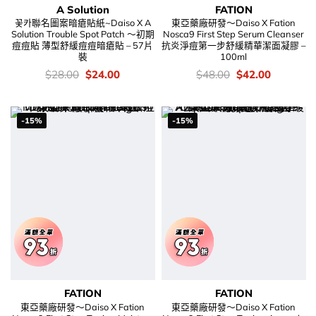
A Solution
FATION
꽃카聯名圖案暗瘡貼紙~Daiso X A
東亞藥廠研發～Daiso X Fation
Solution Trouble Spot Patch ～初期
Nosca9 First Step Serum Cleanser
痘痘貼 薄型舒緩痘痘暗瘡貼 – 57片
抗炎淨痘第一步舒緩精華潔面凝膠 –
裝
100ml
價
Original
Current
價
Original
Current
$
28.00
$
24.00
$
48.00
$
42.00
錢：
price
price
錢：
price
price
was:
is:
was:
is:
$28.00.
$24.00.
$48.00.
$42.00.
-15%
-15%
FATION
FATION
東亞藥廠研發～Daiso X Fation
東亞藥廠研發～Daiso X Fation