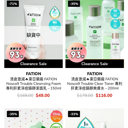
-71%
-35%
缺貨中
Clearance Sale
用優惠劵 再減5%
Clearance Sale
FATION
FATION
清倉激減🔥東亞藥廠 FATION
清倉激減🔥東亞藥廠 FATION
Nosca9 Trouble Cleansing Foam
Nosca9 Trouble Clear Toner 專利
專利肝素淨痘鎮靜潔面乳 – 150ml
肝素淨痘鎮靜爽膚水 – 200ml
價
Original
Current
價
Original
Current
$
168.00
$
49.00
$
178.00
$
116.00
錢：
price
price
錢：
price
price
was:
is:
was:
is:
$168.00.
$49.00.
$178.00.
$116.00
-35%
-33%