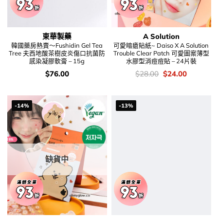
東華製藥
A Solution
韓國藥房熱賣～Fushidin Gel Tea
可愛暗瘡貼紙~ Daiso X A Solution
Tree 夫西地酸茶樹皮炎傷口抗菌防
Trouble Clear Patch 可愛圖案薄型
感染凝膠軟膏 – 15g
水膠型消痘痘貼 – 24片裝
價
價
Original
Current
$
76.00
$
28.00
$
24.00
錢：
錢：
price
price
was:
is:
$28.00.
$24.00.
-14%
-13%
缺貨中