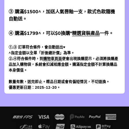
③ 購滿$1500^，加送人氣唇釉一支，款式色款隨機
自動送。
④ 購滿$1799^，可以$0換購*
精選貨裝產品
一件。
①,③ 訂單符合條件，會自動送出♥
^指定金額以全單「折後總計價」為準。
②,④符合條件時，到
購物車頁面
便會出現換購提示，必須將換購產
品加入購物袋，系統會扣減相應金額。購滿指定金額不計算換購品
本身價值。
數量有數，送完即止。贈品日期或會有偏短情況，不切退換。
優惠更新日期：2025-12-20。