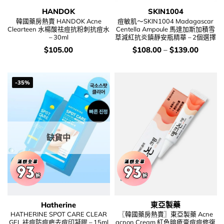
HANDOK
SKIN1004
韓國藥房熱賣 HANDOK Acne
痘敏肌～SKIN1004 Madagascar
Clearteen 水楊酸祛痘抗粉刺抗痘水
Centella Ampoule 馬達加斯加積雪
– 30ml
草減紅抗炎鎮靜安瓶精華 – 2個選擇
價
價
$
105.00
$
108.00
–
$
139.00
錢：
錢：
-35%
缺貨中
Hatherine
東亞製藥
HATHERINE SPOT CARE CLEAR
〖韓國藥房熱賣〗東亞製藥 Acne
GEL 袪痘防痘疤去痘印凝膠 – 15ml
acnon Cream 紅色暗瘡膏痘痘修復