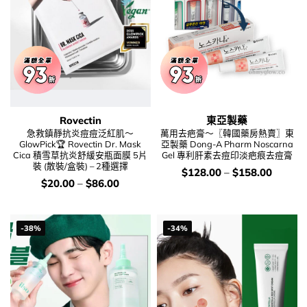
Rovectin
東亞製藥
急救鎮靜抗炎痘痘泛紅肌～
萬用去疤膏～〖韓國藥房熱賣〗東
GlowPick🏆 Rovectin Dr. Mask
亞製藥 Dong-A Pharm Noscarna
Cica 積雪草抗炎舒緩安瓶面膜 5片
Gel 專利肝素去痘印淡疤痕去痘膏
裝 (散裝/盒裝) – 2種選擇
價
$
128.00
–
$
158.00
錢：
價
$
20.00
–
$
86.00
錢：
-38%
-34%