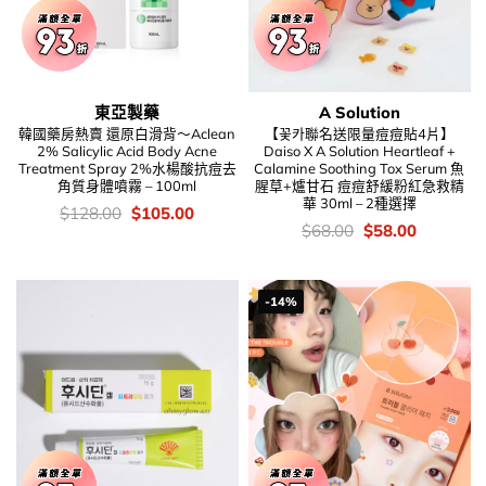
東亞製藥
A Solution
韓國藥房熱賣 還原白滑背～Aclean
【꽃카聯名送限量痘痘貼4片】
2% Salicylic Acid Body Acne
Daiso X A Solution Heartleaf +
Treatment Spray 2%水楊酸抗痘去
Calamine Soothing Tox Serum 魚
角質身體噴霧 – 100ml
腥草+爐甘石 痘痘舒緩粉紅急救精
華 30ml – 2種選擇
價
Original
Current
$
128.00
$
105.00
錢：
price
price
價
Original
Current
$
68.00
$
58.00
was:
is:
錢：
price
price
$128.00.
$105.00.
was:
is:
$68.00.
$58.00.
-14%