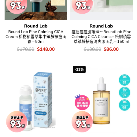
Round Lab
Round Lab
Round Lab Pine Calming CICA
痤瘡痘痘肌護理～RoundLab Pine
Cream 松樹積雪草集中鎮靜袪痘面
Calming CICA Cleanser 松樹積雪
霜 – 50ml
草鎮靜袪痘清爽潔面乳 – 150ml
價
Original
Current
價
Original
Current
$
178.00
$
148.00
$
138.00
$
86.00
錢：
price
price
錢：
price
price
was:
is:
was:
is:
$178.00.
$148.00.
$138.00.
$86.00.
-22%