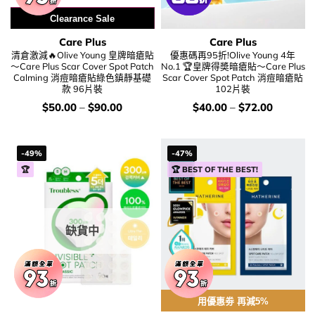
用優惠劵 再減10%
Clearance Sale
Care Plus
Care Plus
清倉激減🔥Olive Young 皇牌暗瘡貼
優惠碼再95折!Olive Young 4年
～Care Plus Scar Cover Spot Patch
No.1 🏆皇牌得奬暗瘡貼～Care Plus
Calming 消痘暗瘡貼綠色鎮靜基礎
Scar Cover Spot Patch 消痘暗瘡貼
款 96片裝
102片裝
價
價
$
50.00
–
$
90.00
$
40.00
–
$
72.00
錢：
錢：
-49%
-47%
🏆
🏆 BEST OF THE BEST!
缺貨中
用優惠劵 再減5%