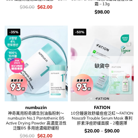
霜 – 13g
價
Original
Current
$
96.00
$
62.00
錢：
price
price
價
$
98.00
was:
is:
錢：
$96.00.
$62.00.
-35%
-50%
缺貨中
numbuzin
FATION
神奇萬用粉奇蹟告別油脂粉刺～
10分鐘速效舒緩痘痘泛紅～FATION
numbuzin No.1 Pantothenic B5
Nosca9 Trouble Serum Mask 專利
Active Drying Powder 高濃度活性
肝素淨痘舒緩面膜 – 2種選擇
泛酸B5 多用途濃縮舒緩粉
價
$
20.00
–
$
90.00
錢：
價
Original
Current
$
96.00
$
62.00