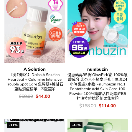
A Solution
numbuzin
【꽃카聯名】Daiso A Solution
優惠碼再95折!GlowPick🏆 100%護
Heartleaf + Calamine Intensive
膚成分 非奈米不堵塞毛孔！早晚24
Trouble Spot Care 魚腥草+爐甘石
小時護膚X定妝～numbuzin No.1
重點消痘精華 – 2種選擇
Pantothenic Acid Skin Care 100
Powder 100%護膚活性泛酸維B5
價
Original
Current
$
58.00
$
44.00
控油控痘抗粉刺柔焦蜜粉
錢：
price
price
was:
is:
價
Original
Current
$
168.00
$
114.00
$58.00.
$44.00.
錢：
price
price
was:
is:
$168.00.
$114.00
-11%
-43%