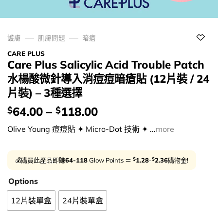
護膚
肌膚問題
暗瘡
CARE PLUS
Care Plus Salicylic Acid Trouble Patch
水楊酸微針導入消痘痘暗瘡貼 (12片裝 / 24
片裝) – 3種選擇
價
64.00
–
118.00
$
$
錢：
Olive Young 痘痘貼 ✦ Micro-Dot 技術 ✦ ...
more
$
$
💰購買此產品即賺
64-118
Glow Points ＝
1.28
-
2.36
購物金!
Options
12片裝單盒
24片裝單盒