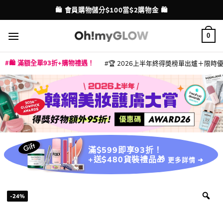
Skip
💳 支援消費券、FPS、八達通、PAYME、信用卡付款
配送港澳
to
content
0
🛍️ 滿額全單93折+購物禮遇！
🏆 2026上半年終得奬榜單出爐＋限時優惠
|
|
|
|
|
|
|
|
|
|
|
|
|
|
滿$599即享93折！
+送$480貨裝禮品🎁
更多詳情 ➜
-24%