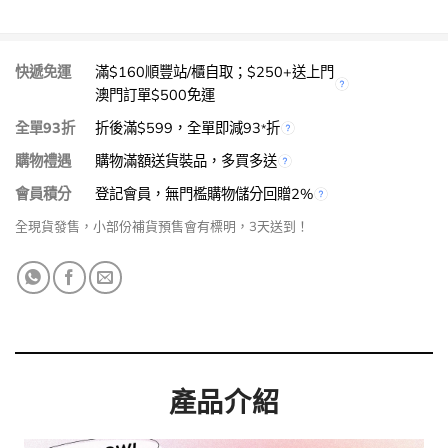
快遞免運
滿$160順豐站/櫃自取；$250+送上門
澳門訂單$500免運
全單93折
折後滿$599，全單即減93
折
*
購物禮遇
購物滿額送貨裝品，多買多送
會員積分
登記會員，無門檻購物儲分回贈2%
全現貨發售，小部份補貨預售會有標明，3天送到！
產品介紹