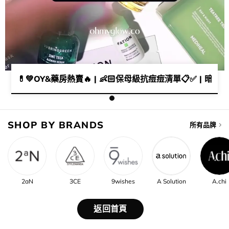
💊​💚​OY&藥房熱賣🔥​ | 👶🏻​保母級抗痘痘清單📋✅ | ​​暗瘡
SHOP BY BRANDS
所有品牌
2aN
3CE
9wishes
A Solution
A.chi
返回首頁