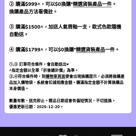
② 購滿$999^，可以$0換購*
精選貨裝產品一件
。
換購產品方法看備註。
③ 購滿$1500^，加送人氣唇釉一支，款式色款隨機
自動送。
④ 購滿$1799^，可以$0換購*
精選貨裝產品
一件。
①,③ 訂單符合條件，會自動送出♥
^指定金額以全單「折後總計價」為準。
②,④符合條件時，到
購物車頁面
便會出現換購提示，必須將換購產
品加入購物袋，系統會扣減相應金額。購滿指定金額不計算換購品
本身價值。
數量有數，送完即止。贈品日期或會有偏短情況，不切退換。
優惠更新日期：2025-12-20。