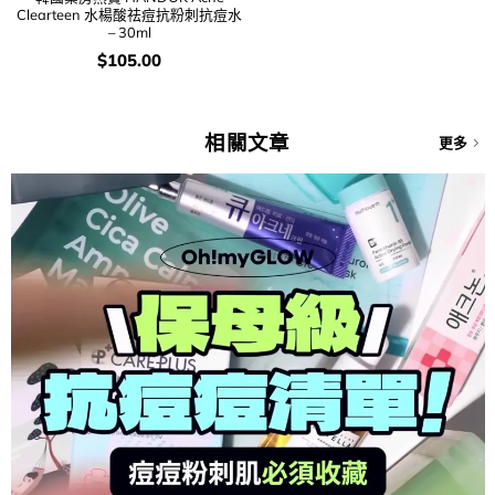
Clearteen 水楊酸祛痘抗粉刺抗痘水
– 30ml
價
$
105.00
錢：
相關文章
更多