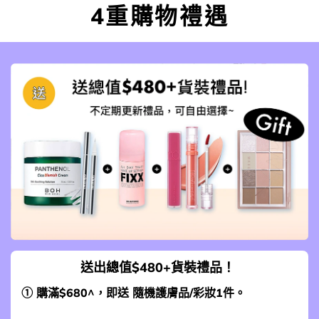
4重購物禮遇
送出總值$480+貨裝禮品！
① 購滿$680^，即送 隨機護膚品/彩妝1件。