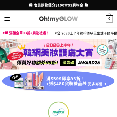
Skip
🛍️ 會員購物儲分$100當$2購物金 🛍️
配送港澳
to
content
0
🛍️ 滿額全單93折+購物禮遇！
🏆 2026上半年終得奬榜單出爐＋限時優惠
|
|
|
|
|
|
|
|
|
|
|
|
|
|
滿$599即享93折！
+送$480貨裝禮品🎁
更多詳情 ➜