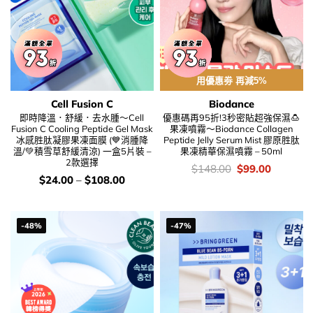
用優惠劵 再減5%
Cell Fusion C
Biodance
即時降溫．舒緩．去水腫～Cell
優惠碼再95折!3秒密貼超強保濕🍮
Fusion C Cooling Peptide Gel Mask
果凍噴霧～Biodance Collagen
冰感胜肽凝膠果凍面膜 (💙消腫降
Peptide Jelly Serum Mist 膠原胜肽
溫/💚積雪草舒緩清涼) 一盒5片裝 –
果凍精華保濕噴霧 – 50ml
2款選擇
價
Original
Current
$
148.00
$
99.00
錢：
price
price
價
$
24.00
–
$
108.00
was:
is:
錢：
$148.00.
$99.00.
-48%
-47%