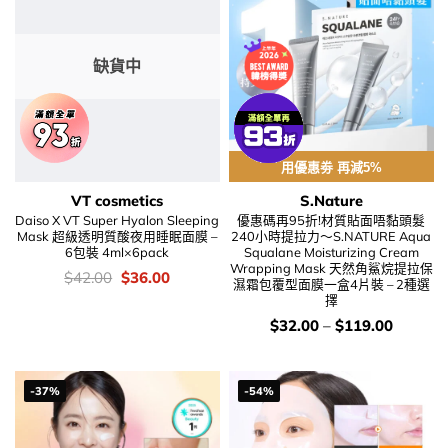
缺貨中
用優惠劵 再減5%
VT cosmetics
S.Nature
Daiso X VT Super Hyalon Sleeping
優惠碼再95折!材質貼面唔黏頭髮
Mask 超級透明質酸夜用睡眠面膜 –
240小時提拉力～S.NATURE Aqua
6包裝 4ml×6pack
Squalane Moisturizing Cream
Wrapping Mask 天然角鯊烷提拉保
價
Original
Current
$
42.00
$
36.00
濕霜包覆型面膜一盒4片裝 – 2種選
錢：
price
price
擇
was:
is:
$42.00.
$36.00.
價
$
32.00
–
$
119.00
錢：
-37%
-54%