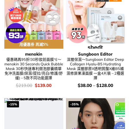
用優惠劵 再減5%
menokin
Sungboon Editor
優惠碼再95折!30秒妝前面膜🫧～
深層保濕～Sungboon Editor Deep
menokin 30 Seconds Quick Bubble
Collagen Hyalu-B5 Hydrating
Mask 30秒快速專利微泡膠囊精華
Mask 深層膠原X透明質酸X維B5補
免沖洗面膜(保濕/提拉/亮白/修護/舒
濕修屏果凍面膜 一盒4片裝 – 2種選
緩) – 5款不同功能選擇
擇
價
Original
Current
價
$
219.00
$
139.00
$
38.00
–
$
128.00
錢：
price
price
錢：
was:
is:
$219.00.
$139.00.
-15%
-35%