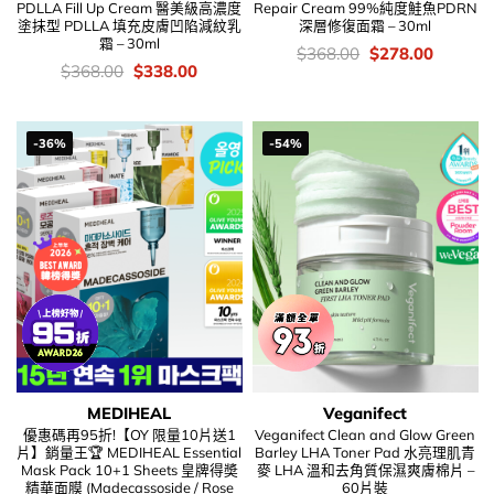
PDLLA Fill Up Cream 醫美級高濃度
Repair Cream 99%純度鮭魚PDRN
塗抹型 PDLLA 填充皮膚凹陷減紋乳
深層修復面霜 – 30ml
霜 – 30ml
價
Original
Current
$
368.00
$
278.00
錢：
price
price
價
Original
Current
$
368.00
$
338.00
was:
is:
錢：
price
price
$368.00.
$278.00
was:
is:
$368.00.
$338.00.
-36%
-54%
MEDIHEAL
Veganifect
優惠碼再95折!【OY 限量10片送1
Veganifect Clean and Glow Green
片】銷量王🏆 MEDIHEAL Essential
Barley LHA Toner Pad 水亮理肌青
Mask Pack 10+1 Sheets 皇牌得奬
麥 LHA 溫和去角質保濕爽膚棉片 –
精華面膜 (Madecassoside / Rose
60片裝