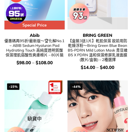
Special Price
Abib
BRING GREEN
優惠碼再95折!最新版～🏆化解No.1
【盒裝3送1片】乾肌保濕 妝前用防
~ ABIB Sedum Hyaluron Pad
乾燥浮粉～Bring Green Blue Bean
Hydrating Touch 高純度透明質酸
B5-PDRN Mild Lotion Mask 青豆維
保濕理肌弱酸性爽膚棉片 – 80片裝
B5 X PDRN 溫和保濕修屏乳液面膜
(散片/盒裝) – 2種選擇
價
$
98.00
–
$
108.00
錢：
價
$
14.00
–
$
40.00
錢：
-15%
-44%
缺貨中