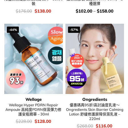
裝
種選擇
價
Original
Current
價
$
176.00
$
138.00
$
102.00
–
$
158.00
錢：
price
price
錢：
was:
is:
$176.00.
$138.00.
-44%
-57%
Wellage
Ongredients
Wellage Hyper PDRN Repair
優惠碼再95折!高討論度乳液～
Ampoule 高純度PDRN保濕彈力修
Ongredients Skin Barrier Calming
護安瓶精華 – 30ml
Lotion 舒緩修護屏障保濕乳液 –
220ml
價
Original
Current
$
228.00
$
128.00
錢：
price
price
價
Original
Current
$
268.00
$
116.00