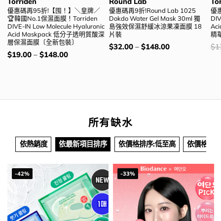
Torriden
Round Lab
To
優惠碼再95折!【囤！】＼皇牌／
優惠碼再9折!Round Lab 1025
優惠
🏆韓國No.1保濕面膜！Torriden
Dokdo Water Gel Mask 30ml 獨
DIV
DIVE-IN Low Molecule Hyaluronic
島強效保濕舒緩冰涼果凍面膜 18
Ac
Acid Maskpack 低分子透明質酸深
片裝
精華
層保濕面膜〔全新包裝〕
價
價
$
32.00
–
$
148.00
$
1
錢：
錢
價
$
19.00
–
$
148.00
錢：
所有缺水
依熱銷度
依最新項目排序
依價格排序:低至高
依價格排序
-42%
-33%