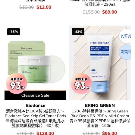
保濕乳液 – 230ml
價
Original
Current
$
18.00
$
12.00
錢：
price
price
價
Original
Current
$
158.00
$
89.00
was:
is:
錢：
price
price
$18.00.
$12.00.
was:
is:
$158.00.
$89.00.
-35%
-43%
用優惠劵 再減5%
Clearance Sale
Biodance
BRING GREEN
清倉激減🔥比CICA強5倍鎮靜力～
120小時持續保濕～Bring Green
Biodance Sea Kelp Gel Toner Pads
Blue Bean B5-PDRN Mild Cream
💚海藻深層滋養舒緩減紅收毛孔水
青豆B5微膠囊 X PDRN 溫和修屏保
凝膠爽膚濕敷棉片 – 60片裝
濕面霜 – 100ml
價
Original
Current
價
Original
Current
$
196.00
$
128.00
$
168.00
$
96.00