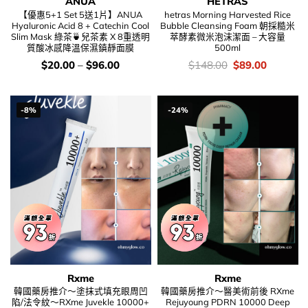
ANUA
HETRAS
【優惠5+1 Set 5送1片】ANUA
hetras Morning Harvested Rice
Hyaluronic Acid 8 + Catechin Cool
Bubble Cleansing Foam 朝採糙米
Slim Mask 綠茶🍵兒茶素 X 8重透明
萃酵素微米泡沫潔面 – 大容量
質酸冰感降溫保濕鎮靜面膜
500ml
價
價
Original
Current
$
20.00
–
$
96.00
$
148.00
$
89.00
錢：
錢：
price
price
was:
is:
$148.00.
$89.00.
-8%
-24%
Rxme
Rxme
韓國藥房推介～塗抹式填充眼周凹
韓國藥房推介～醫美術前後 RXme
陷/法令紋～RXme Juvekle 10000+
Rejuyoung PDRN 10000 Deep