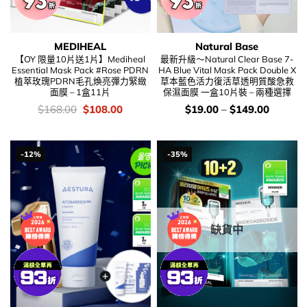
MEDIHEAL
Natural Base
【OY 限量10片送1片】Mediheal
最新升級～Natural Clear Base 7-
Essential Mask Pack #Rose PDRN
HA Blue Vital Mask Pack Double X
植萃玫瑰PDRN毛孔煥亮彈力緊緻
草本藍色活力復活草透明質酸急救
面膜 – 1盒11片
保濕面膜 一盒10片裝 – 兩種選擇
價
Original
Current
價
$
168.00
$
108.00
$
19.00
–
$
149.00
錢：
price
price
錢：
was:
is:
$168.00.
$108.00.
-12%
-35%
缺貨中