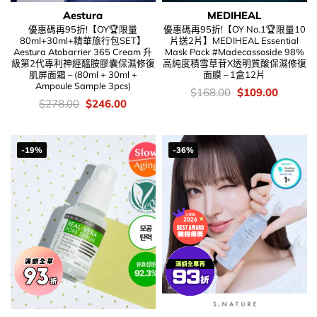
Aestura
MEDIHEAL
優惠碼再95折!【OY🏆限量
優惠碼再95折!【OY No.1🏆限量10
80ml+30ml+精華旅行包SET】
片送2片】MEDIHEAL Essential
Aestura Atobarrier 365 Cream 升
Mask Pack #Madecassoside 98%
級第2代專利神經醯胺膠囊保濕修復
高純度積雪草苷X透明質酸保濕修復
肌屏面霜 – (80ml + 30ml +
面膜 – 1盒12片
Ampoule Sample 3pcs)
價
Original
Current
$
168.00
$
109.00
錢：
price
price
價
Original
Current
$
278.00
$
246.00
was:
is:
錢：
price
price
$168.00.
$109.00
was:
is:
$278.00.
$246.00.
-19%
-36%