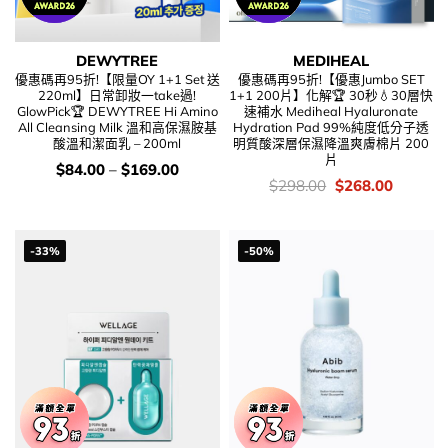
DEWYTREE
MEDIHEAL
優惠碼再95折!【限量OY 1+1 Set 送
優惠碼再95折!【優惠Jumbo SET
220ml】日常卸妝一take過!
1+1 200片】化解🏆 30秒💧30層快
GlowPick🏆 DEWYTREE Hi Amino
速補水 Mediheal Hyaluronate
All Cleansing Milk 溫和高保濕胺基
Hydration Pad 99%純度低分子透
酸溫和潔面乳 – 200ml
明質酸深層保濕降溫爽膚棉片 200
片
價
$
84.00
–
$
169.00
錢：
價
Original
Current
$
298.00
$
268.00
錢：
price
price
was:
is:
$298.00.
$268.00
-33%
-50%