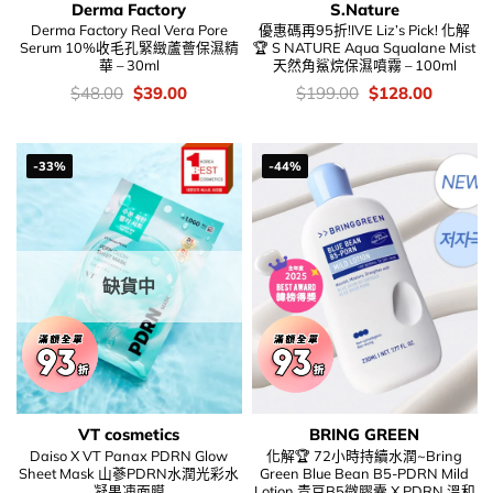
Derma Factory
S.Nature
Derma Factory Real Vera Pore
優惠碼再95折!IVE Liz’s Pick! 化解
Serum 10%收毛孔緊緻蘆薈保濕精
🏆 S NATURE Aqua Squalane Mist
華 – 30ml
天然角鯊烷保濕噴霧 – 100ml
價
Original
Current
價
Original
Current
$
48.00
$
39.00
$
199.00
$
128.00
錢：
price
price
錢：
price
price
was:
is:
was:
is:
$48.00.
$39.00.
$199.00.
$128.00
-33%
-44%
缺貨中
VT cosmetics
BRING GREEN
Daiso X VT Panax PDRN Glow
化解🏆 72小時持續水潤~Bring
Sheet Mask 山蔘PDRN水潤光彩水
Green Blue Bean B5-PDRN Mild
凝果凍面膜
Lotion 青豆B5微膠囊 X PDRN 溫和