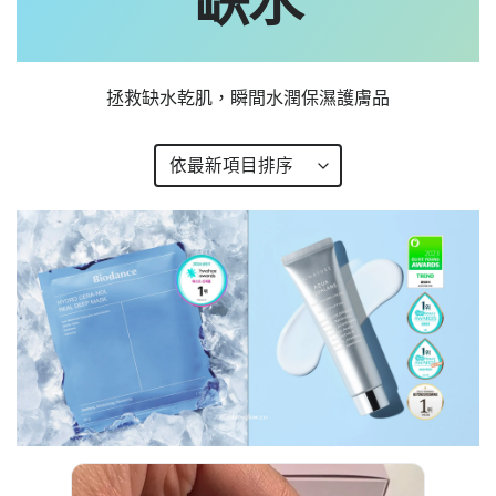
缺水
拯救缺水乾肌，瞬間水潤保濕護膚品