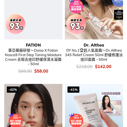
FATION
Dr. Althea
東亞藥廠研發～Daiso X Fation
OY No.1🏆超人氣面霜～Dr.Althea
Nosca9 First Step Toning Moisture
345 Relief Cream 50ml 舒緩修護淡
Cream 去瑕去痘印舒緩保濕水凝霜
痘印面霜 – 50ml
– 50ml
價
Original
Current
$
218.00
$
142.00
錢：
price
price
價
Original
Current
$
68.00
$
58.00
was:
is:
錢：
price
price
$218.00.
$142.00
was:
is:
$68.00.
$58.00.
-42%
-41%