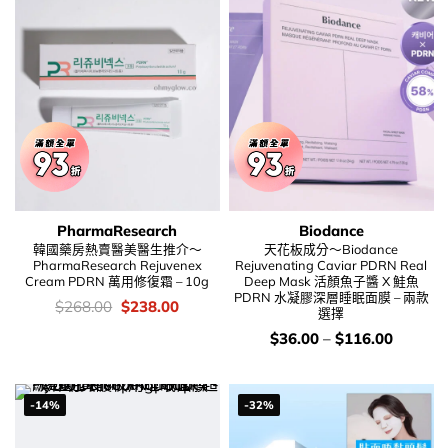
PharmaResearch
Biodance
韓國藥房熱賣醫美醫生推介～
天花板成分～Biodance
PharmaResearch Rejuvenex
Rejuvenating Caviar PDRN Real
Cream PDRN 萬用修復霜 – 10g
Deep Mask 活顏魚子醬 X 鮭魚
PDRN 水凝膠深層睡眠面膜 – 兩款
價
Original
Current
$
268.00
$
238.00
選擇
錢：
price
price
was:
is:
價
$
36.00
–
$
116.00
$268.00.
$238.00.
錢：
-14%
-32%