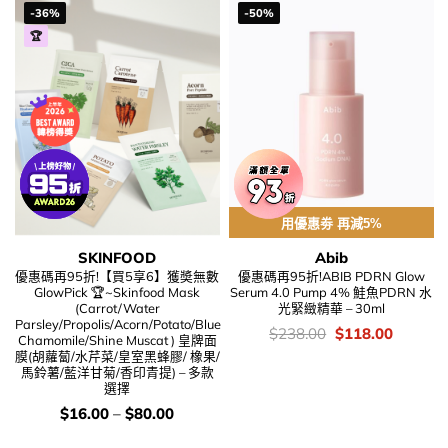
-36%
-50%
🏆
用優惠劵 再減5%
SKINFOOD
Abib
優惠碼再95折!【買5享6】獲奬無數
優惠碼再95折!ABIB PDRN Glow
GlowPick 🏆~Skinfood Mask
Serum 4.0 Pump 4% 鮭魚PDRN 水
(Carrot/Water
光緊緻精華 – 30ml
Parsley/Propolis/Acorn/Potato/Blue
價
Original
Current
$
238.00
$
118.00
Chamomile/Shine Muscat ) 皇牌面
錢：
price
price
膜(胡蘿蔔/水芹菜/皇室黑蜂膠/ 橡果/
was:
is:
馬鈴薯/藍洋甘菊/香印青提) – 多款
$238.00.
$118.00
選擇
價
$
16.00
–
$
80.00
錢：