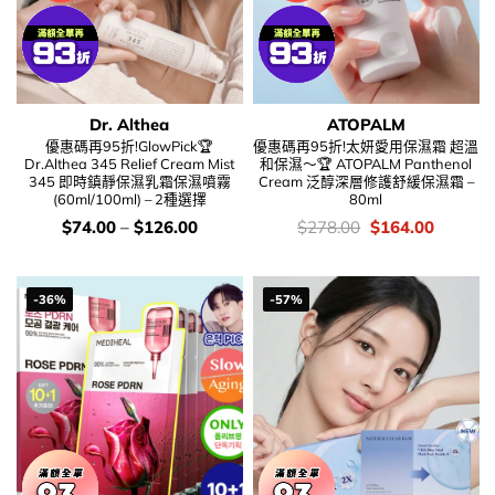
Dr. Althea
ATOPALM
優惠碼再95折!GlowPick🏆
優惠碼再95折!太妍愛用保濕霜 超溫
Dr.Althea 345 Relief Cream Mist
和保濕～🏆 ATOPALM Panthenol
345 即時鎮靜保濕乳霜保濕噴霧
Cream 泛醇深層修護舒緩保濕霜 –
(60ml/100ml) – 2種選擇
80ml
價
價
Original
Current
$
74.00
–
$
126.00
$
278.00
$
164.00
錢：
錢：
price
price
was:
is:
$278.00.
$164.00
-36%
-57%