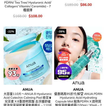
PDRN/ Tea Tree/ Hyaluronic Acid/
價
Original
Current
$
189.00
$
86.00
Collagen/ Vitamin/ Ceramide) – 7
錢：
price
price
種選擇
was:
is:
$189.00.
$86.00.
價
Original
Current
$
168.00
$
108.00
錢：
price
price
was:
is:
$168.00.
$108.00.
-22%
-39%
ANUA
ANUA
大容量110片～ANUA 8 Hyaluronic
優惠碼再95折!化解🏆 ANUA PDRN
Acid Catechin Calming Pad 綠茶🍵
Hyaluronic Acid Hydrating
兒茶素 X 8重透明質酸 去浮腫舒緩
Capsule Mist 鮭魚PDRN X 透明質
降溫保濕凝膠果凍爽膚棉片 – 110片
酸保濕膠囊噴霧(100ml / 30ml) – 2