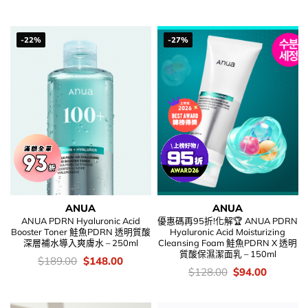
was:
is:
錢：
price
price
$228.00.
$128.00.
was:
is:
$268.00.
$116.00
-22%
-27%
ANUA
ANUA
ANUA PDRN Hyaluronic Acid
優惠碼再95折!化解🏆 ANUA PDRN
Booster Toner 鮭魚PDRN 透明質酸
Hyaluronic Acid Moisturizing
深層補水導入爽膚水 – 250ml
Cleansing Foam 鮭魚PDRN X 透明
質酸保濕潔面乳 – 150ml
價
Original
Current
$
189.00
$
148.00
錢：
price
price
價
Original
Current
$
128.00
$
94.00
was:
is:
錢：
price
price
$189.00.
$148.00.
was:
is:
$128.00.
$94.00.