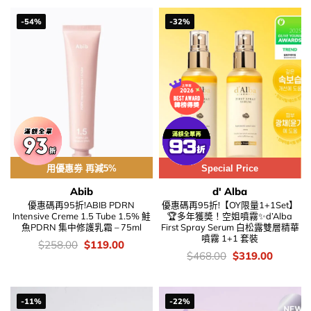
-54%
-32%
用優惠劵 再減5%
Special Price
Abib
d' Alba
優惠碼再95折!ABIB PDRN
優惠碼再95折!【OY限量1+1Set】
Intensive Creme 1.5 Tube 1.5% 鮭
🏆多年獲奬！空姐噴霧✨d’Alba
魚PDRN 集中修護乳霜 – 75ml
First Spray Serum 白松露雙層精華
噴霧 1+1 套裝
價
Original
Current
$
258.00
$
119.00
錢：
price
price
價
Original
Current
$
468.00
$
319.00
was:
is:
錢：
price
price
$258.00.
$119.00.
was:
is:
$468.00.
$319.00
-11%
-22%