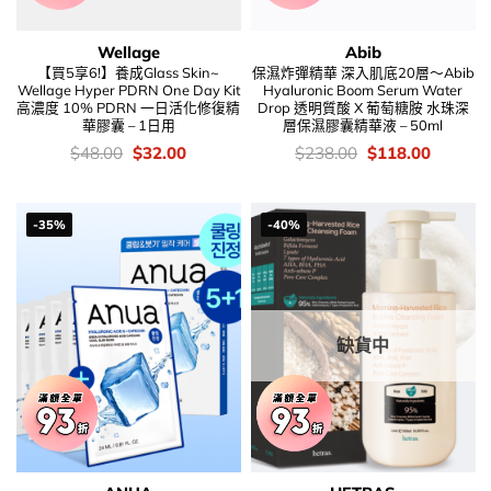
Wellage
Abib
【買5享6!】養成Glass Skin~
保濕炸彈精華 深入肌底20層～Abib
Wellage Hyper PDRN One Day Kit
Hyaluronic Boom Serum Water
高濃度 10% PDRN 一日活化修復精
Drop 透明質酸 X 葡萄糖胺 水珠深
華膠囊 – 1日用
層保濕膠囊精華液 – 50ml
價
Original
Current
價
Original
Current
$
48.00
$
32.00
$
238.00
$
118.00
錢：
price
price
錢：
price
price
was:
is:
was:
is:
$48.00.
$32.00.
$238.00.
$118.00
-35%
-40%
缺貨中