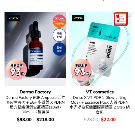
錢：
price
price
錢：
price
price
was:
is:
was:
is:
$196.00.
$128.00.
$168.00.
$96.00.
-37%
-21%
Derma Factory
VT cosmetics
Derma Factory EGF Ampoule 活性
Daiso X VT PDRN Glow Lifting
表皮生長因子EGF 脂質體 X PDRN
Mask + Essence Pack 人蔘PDRN
彈力緊緻保濕安瓶精華(10ml /
水光提拉緊緻面膜連精華 2 Step 組
30ml) – 2種選擇
合包
價
價
Original
Current
$
98.00
–
$
218.00
$
28.00
$
22.00
錢：
錢：
price
price
was:
is:
$28.00.
$22.00.