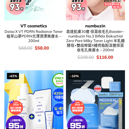
VT cosmetics
numbuzin
Daiso X VT PDRN Radiance Toner
直達肌膚30層 保濕收毛孔Booster~
植萃山蔘PDRN光澤潤澤爽膚水 –
numbuzin No.3 Bifida Bakuchiol
200ml
Zero Pore Milky Toner Light 半乳糖
酵母×雙歧桿菌X補骨脂酚深層保濕
價
Original
Current
$
68.00
$
58.00
收毛孔爽膚水 – 200ml
錢：
price
price
was:
is:
價
Original
Current
$
208.00
$
116.00
$68.00.
$58.00.
錢：
price
price
was:
is:
$208.00.
$116.00
-43%
-10%