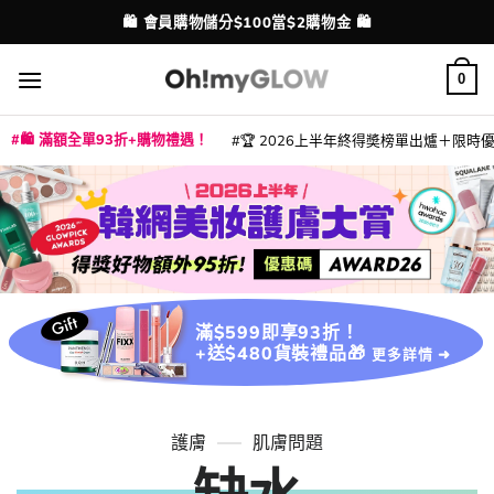
Skip
💳 支援消費券、FPS、八達通、PAYME、信用卡付款
配送港澳
to
content
0
🛍️ 滿額全單93折+購物禮遇！
🏆 2026上半年終得奬榜單出爐＋限時優惠
|
|
|
|
|
|
|
|
|
|
|
|
|
|
滿$599即享93折！
+送$480貨裝禮品🎁
更多詳情 ➜
護膚
肌膚問題