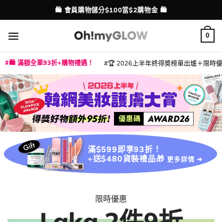
Skip
🛍️ 會員購物儲分$100當$2購物金 🛍️
配送港澳
to
content
0
🛍️ 滿額全單93折+購物禮遇！
🏆 2026上半年終得奬榜單出爐＋限時優惠
|
|
|
|
|
|
|
|
|
|
|
|
|
|
滿$599即享93折！
+送$480貨裝禮品🎁
更多詳情 ➜
限時優惠
Laka 2件9折