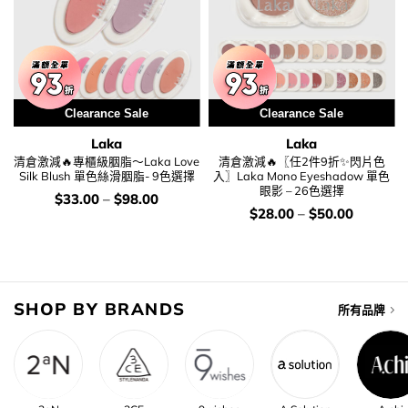
Clearance Sale
Clearance Sale
Laka
Laka
清倉激減🔥專櫃級胭脂～Laka Love
清倉激減🔥〖任2件9折✨閃片色
Silk Blush 單色絲滑胭脂- 9色選擇
入〗Laka Mono Eyeshadow 單色
眼影 – 26色選擇
價
$
33.00
–
$
98.00
錢：
價
$
28.00
–
$
50.00
錢：
SHOP BY BRANDS
所有品牌