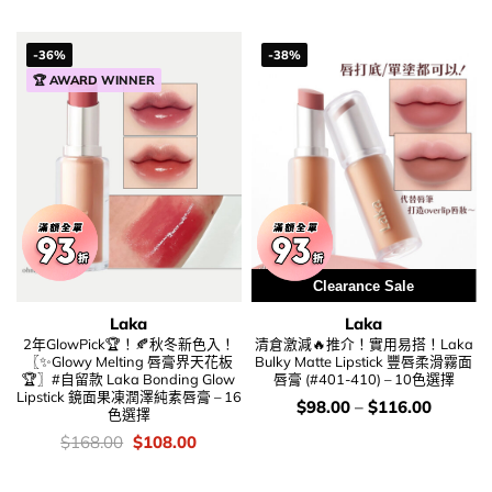
was:
is:
was:
is:
$148.00.
$108.00.
$74.00.
$56.00.
-36%
-38%
🏆 AWARD WINNER
Clearance Sale
Laka
Laka
2年GlowPick🏆！🍂秋冬新色入！
清倉激減🔥推介！實用易搭！Laka
〖✨Glowy Melting 唇膏界天花板
Bulky Matte Lipstick 豐唇柔滑霧面
🏆〗#自留款 Laka Bonding Glow
唇膏 (#401-410) – 10色選擇
Lipstick 鏡面果凍潤澤純素唇膏 – 16
價
$
98.00
–
$
116.00
色選擇
錢：
價
Original
Current
$
168.00
$
108.00
錢：
price
price
was:
is:
$168.00.
$108.00.