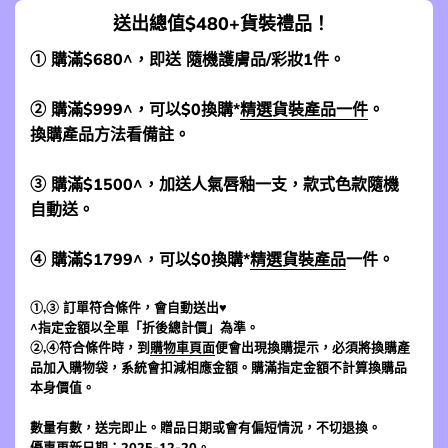
送出總值$480+貨裝禮品！
① 購滿$680^，即送 隨機護膚品/彩妝1件。
② 購滿$999^，可以$0換購*
精選貨裝產品一件
。
換購產品方法看備註。
③ 購滿$1500^，加送人氣唇釉一支，款式色款隨機
自動送。
④ 購滿$1799^，可以$0換購*
精選貨裝產品
一件。
①,③ 訂單符合條件，會自動送出♥
^指定金額以全單「折後總計價」為準。
②,④符合條件時，到
購物車頁面
便會出現換購提示，必須將換購產
品加入購物袋，系統會扣減相應金額。購滿指定金額不計算換購品
本身價值。
數量有數，送完即止。贈品日期或會有偏短情況，不切退換。
優惠更新日期：2025-12-20。