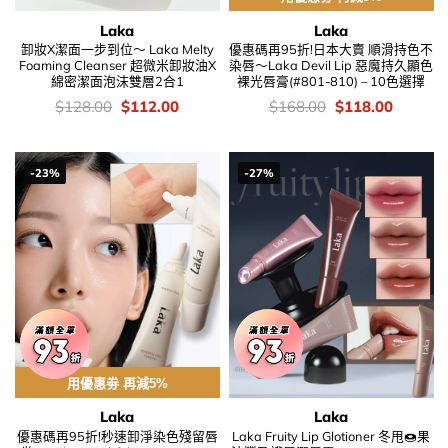
Laka
Laka
卸妝X潔面一步到位～ Laka Melty
優惠碼再95折!日本大賣 順滑持色不
Foaming Cleanser 超微米卸妝油X
染唇～Laka Devil Lip 惡魔持久顯色
綿密潔面泡沫雙層2合1
裸光唇膏(#801-810) – 10色選擇
價
Original
Current
價
Original
Current
$
128.00
$
112.00
$
168.00
$
118.00
錢：
price
price
錢：
price
price
was:
is:
was:
is:
$128.00.
$112.00.
$168.00.
$118.00
-23%
-27%
用優惠劵 再減5%
Laka
Laka
優惠碼再95折!秒速卸淨染色殘留唇
Laka Fruity Lip Glotioner 冬甩🍩果