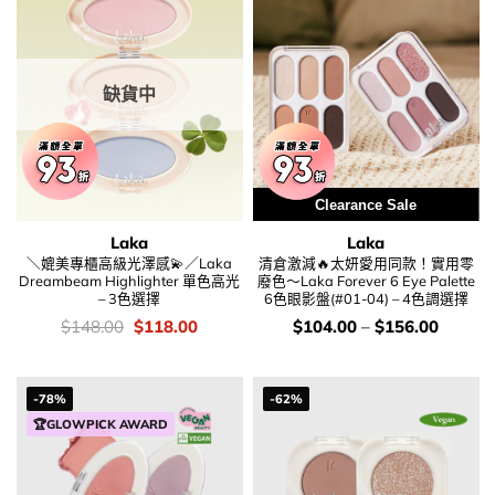
缺貨中
Clearance Sale
Laka
Laka
＼媲美專櫃高級光澤感💫／Laka
清倉激減🔥太妍愛用同款！實用零
Dreambeam Highlighter 單色高光
廢色～Laka Forever 6 Eye Palette
– 3色選擇
6色眼影盤(#01-04) – 4色調選擇
價
Original
Current
價
$
148.00
$
118.00
$
104.00
–
$
156.00
錢：
price
price
錢：
was:
is:
$148.00.
$118.00.
-78%
-62%
🏆GLOWPICK AWARD