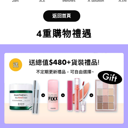
2aN
3CE
9wishes
A Solution
A.chi
返回首頁
4重購物禮遇