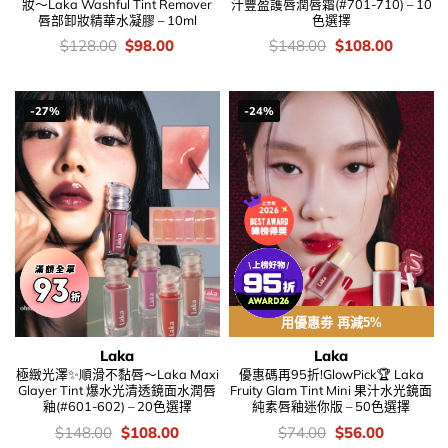
妝～Laka Washful Tint Remover
汁豐盈護唇潤唇霜(#701-710) – 10
唇部卸妝精華水凝膠 – 10ml
色選擇
價
Original
Current
價
Original
Current
$
128.00
$
98.00
$
148.00
$
108.00
錢：
price
price
錢：
price
price
was:
is:
was:
is:
$128.00.
$98.00.
$148.00.
$108.00
-27%
-24%
用優惠劵 再減5%
Laka
Laka
極緻光澤✨順滑不黏唇～Laka Maxi
優惠碼再95折!GlowPick🏆 Laka
Glayer Tint 爆水光清透鏡面水潤唇
Fruity Glam Tint Mini 果汁水光鏡面
釉(#601-602) – 20色選擇
純素唇釉迷你版 – 50色選擇
價
Original
Current
價
Original
Current
$
148.00
$
108.00
$
74.00
$
56.00
錢：
price
price
錢：
price
price