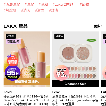
深層清潔
清潔
溫和
Laka 2件9折
卸妝
敏感肌
清潔
潔面
護膚
LAKA 產品
更多
-26%
-62%
🏆連續3年
用優惠劵 再減5%
Clearance Sale
Laka
Laka
La
優惠碼再95折!新色#136～🏆5連
清倉激減🔥〖任2件9折✨閃片色
清
GlowPick！Laka Fruity Glam Tint
入〗Laka Mono Eyeshadow 單色
Lo
果汁水光純素唇釉(#101 – #130) –
眼影 – 26色選擇
色