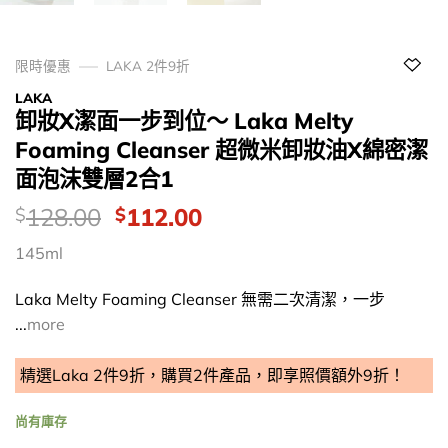
限時優惠
LAKA 2件9折
LAKA
卸妝X潔面一步到位～ Laka Melty
Foaming Cleanser 超微米卸妝油X綿密潔
面泡沫雙層2合1
價
Original
Current
128.00
112.00
$
$
錢：
price
price
145ml
was:
is:
$128.00.
$112.00.
Laka Melty Foaming Cleanser 無需二次清潔，一步
...
more
精選Laka 2件9折，購買2件產品，即享照價額外9折！
尚有庫存