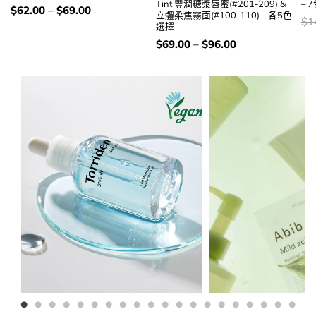
Tint 豐潤糖漿唇蜜(#201-209) &
– 
價
$
62.00
–
$
69.00
立體柔焦霧面(#100-110) – 各5色
錢：
價
$
1
選擇
錢
價
$
69.00
–
$
96.00
錢：