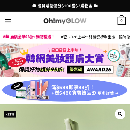
Skip
💳 支援消費券、FPS、八達通、PAYME、信用卡付款
配送港澳
to
content
0
🛍️ 滿額全單93折+購物禮遇！
🏆 2026上半年終得奬榜單出爐＋限時優惠
|
|
|
|
|
|
|
|
|
|
|
|
|
|
滿$599即享93折！
+送$480貨裝禮品🎁
更多詳情 ➜
-13%