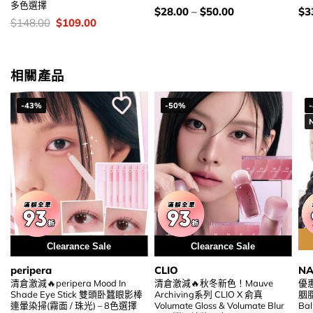
多色選擇
價
價
$
28.00
–
$
50.00
$
3
錢：
錢
價
Original
Current
$
148.00
$
109.00
錢：
price
price
was:
is:
$148.00.
$109.00.
相關產品
-43%
-50%
Clearance Sale
Clearance Sale
peripera
CLIO
NA
清倉激減🔥peripera Mood In
清倉激減🔥秋冬新色！Mauve
優
Shade Eye Stick 雙頭卧蠶眼影棒
Archiving系列 CLIO X 俞真
胭脂
連暈染掃(霧面 / 珠光) – 8色選擇
Volumate Gloss & Volumate Blur
B