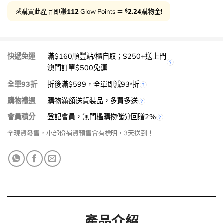
$
💰購買此產品即賺
112
Glow Points ＝
2.24
購物金!
快遞免運
滿$160順豐站/櫃自取；$250+送上門
澳門訂單$500免運
全單93折
折後滿$599，全單即減93
折
*
購物禮遇
購物滿額送貨裝品，多買多送
會員積分
登記會員，無門檻購物儲分回贈2%
全現貨發售，小部份補貨預售會有標明，3天送到！
產品介紹