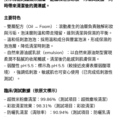
時帶來清潔後的潤澤感。
主要特色
– 雙層配方（Oil → Foam）：滾動產生的油層負責融解彩妝
與污垢，泡沫層則溫和帶走殘留，達到清潔與保濕的平衡。
– 溫和低刺激泡泡：採用溫和成分與豐富泡沫，形成保濕的
泡泡層，降低清潔時刺激。
– 自然來源油感乳狀（emulsion）：以自然來源油劑型實現
柔潤不黏膩的收尾觸感，清潔後仍能感到肌膚保濕。
– 弱酸性 pH 5.5：標示為 pH 5.5（較接近皮膚表層弱酸環
境），強調低刺激，敏感肌也可安心使用（已完成低刺激性
測試）。
臨床/測試數據（依原文標示）
– 超微米粉塵清潔：99.86%（測試項目：超微塵埃清潔）
– 彩妝清潔效果：98.31%（測試項目：彩妝清潔）
– 防曬乳清潔（清除率）：90.94%（測試項目：防曬乳清