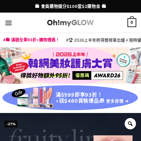
Skip
💳 支援消費券、FPS、八達通、PAYME、信用卡付款
配送港澳
to
content
0
🛍️ 滿額全單93折+購物禮遇！
🏆 2026上半年終得奬榜單出爐＋限時優惠
|
|
|
|
|
|
|
|
|
|
|
|
|
|
滿$599即享93折！
+送$480貨裝禮品🎁
更多詳情 ➜
-27%