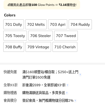
$
💰購買此產品即賺
108
Glow Points ＝
2.16
購物金!
Colors
701 Dolly
702 Melts
703 Apri
704 Ruddy
705 Toasty
706 Stealer
707 Tweed
708 Buffy
709 Vintage
710 Cherish
快遞免運
滿$160順豐站/櫃自取；$250+送上門
澳門訂單$500免運
全單93折
折後滿$599，全單即減93
折
*
購物禮遇
購物滿額送貨裝品，多買多送
會員積分
登記會員，無門檻購物儲分回贈2%