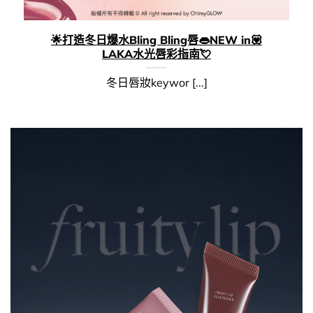
🌟打造冬日爆水Bling Bling唇👄​NEW in​​💟​
LAKA水光唇彩指南💘
冬日唇妝keywor [...]