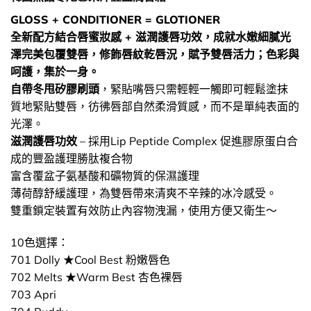
GLOSS + CONDITIONER = GLOTIONER
全新配方結合
唇蜜妝感 + 滋潤護唇功效
，成就
水嫩細膩光
澤完美包覆雙唇，修飾唇紋乾唇況
，賦予雙唇活力；色彩與
呵護，集於一身。
自帶冬甩矽膠刷頭
，緊貼嘴唇只需輕輕一觸即可輕鬆塗抹
質地緊貼雙唇，彷彿唇部自然柔滑質感，而不是單純表面的
光澤。
滋潤護唇功效
– 採用Lip Peptide Complex 促進膠原蛋白合
成的豐盈護理勝肽複合物
富含覆盆子氨基酸和礦物質的保濕護理
薄荷醇舒緩護理，為雙唇帶來清爽不辛辣的冰冷感受。
雙重鎖定裝置有效防止內容物洩漏，使用方便又衛生～
10色選擇：
701 Dolly ★Cool Best 粉嫩唇色
702 Melts ★Warm Best 杏色裸唇
703 Apri