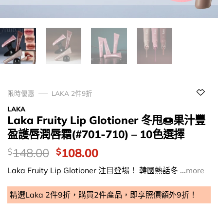
限時優惠
LAKA 2件9折
LAKA
Laka Fruity Lip Glotioner 冬甩🍩果汁豐
盈護唇潤唇霜(#701-710) – 10色選擇
價
Original
Current
148.00
108.00
$
$
錢：
price
price
Laka Fruity Lip Glotioner 注目登場！ 韓國熱話冬 ...
more
was:
is:
$148.00.
$108.00.
精選Laka 2件9折，購買2件產品，即享照價額外9折！