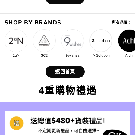
SHOP BY BRANDS
所有品牌
2aN
3CE
9wishes
A Solution
A.chi
返回首頁
4重購物禮遇