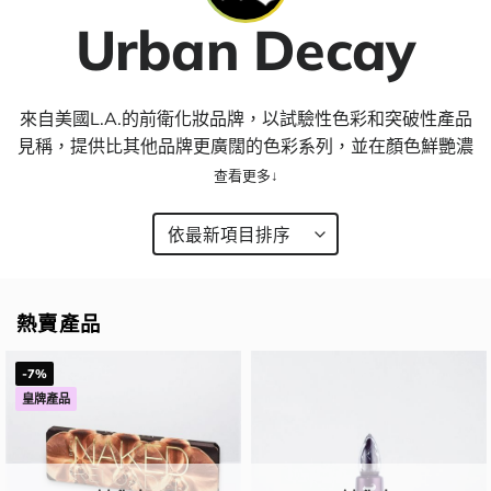
Urban Decay
來自美國L.A.的前衛化妝品牌，以試驗性色彩和突破性產品
見稱，提供比其他品牌更廣闊的色彩系列，並在顏色鮮艷濃
烈的眼影、全日防水的Glide-On眼線筆等產品體現品牌特
色，皇牌Naked眼影盤素來更是時尚圈的搶手item。
熱賣產品
-7%
皇牌產品