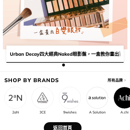
Urban Decay四大經典Naked眼影盤，一盒教你畫出百變
SHOP BY BRANDS
所有品牌
2aN
3CE
9wishes
A Solution
A.chi
返回首頁