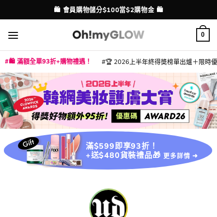
Skip
🛍️ 會員購物儲分$100當$2購物金 🛍️
配送港澳
to
content
0
🛍️ 滿額全單93折+購物禮遇！
🏆 2026上半年終得奬榜單出爐＋限時優惠
|
|
|
|
|
|
|
|
|
|
|
|
|
|
滿$599即享93折！
+送$480貨裝禮品🎁
更多詳情 ➜