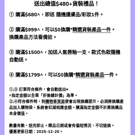
送出總值$480+貨裝禮品！
① 購滿$680^，即送 隨機護膚品/彩妝1件。
② 購滿$999^，可以$0換購*
精選貨裝產品一件
。
換購產品方法看備註。
③ 購滿$1500^，加送人氣唇釉一支，款式色款隨機
自動送。
④ 購滿$1799^，可以$0換購*
精選貨裝產品
一件。
①,③ 訂單符合條件，會自動送出♥
^指定金額以全單「折後總計價」為準。
②,④符合條件時，到
購物車頁面
便會出現換購提示，必須將換購產
品加入購物袋，系統會扣減相應金額。購滿指定金額不計算換購品
本身價值。
數量有數，送完即止。贈品日期或會有偏短情況，不切退換。
優惠更新日期：2025-12-20。