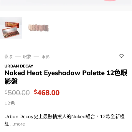
彩妝
眼妝
眼影
URBAN DECAY
Naked Heat Eyeshadow Palette 12色眼
影盤
價
Original
Current
500.00
468.00
$
$
錢：
price
price
12色
was:
is:
$500.00.
$468.00.
Urban Decay史上最熱情撩人的Naked組合，12款全新橙
紅 ...
more