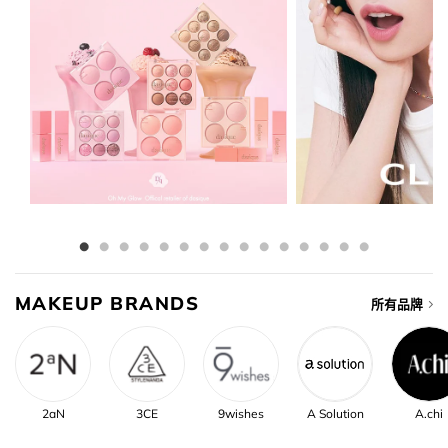
MAKEUP BRANDS
所有品牌
2aN
3CE
9wishes
A Solution
A.chi