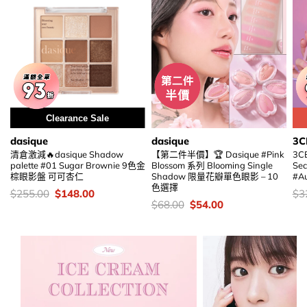
Clearance Sale
dasique
dasique
3C
清倉激減🔥dasique Shadow
【第二件半價】🏆 Dasique #Pink
3CE
palette #01 Sugar Brownie 9色金
Blossom 系列 Blooming Single
Se
棕眼影盤 可可杏仁
Shadow 限量花瓣單色眼影 – 10
#Au
色選擇
價
Original
Current
價
$
255.00
$
148.00
$
3
錢：
price
price
錢
價
Original
Current
$
68.00
$
54.00
was:
is:
錢：
price
price
$255.00.
$148.00.
was:
is:
$68.00.
$54.00.