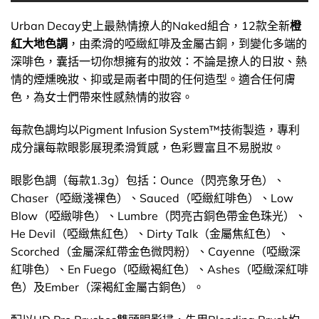
Urban Decay史上最熱情撩人的Naked組合，12款全新
橙
紅大地色調
，由柔滑的啞緻紅啡及金屬古銅，到變化多端的
深啡色，囊括一切你想擁有的妝效：不論是撩人的日妝、熱
情的煙燻晚妝、抑或是兩者中間的任何造型。適合任何膚
色，為女士們帶來性感熱情的妝容。
每款色調均以Pigment Infusion System™技術製造，專利
成分讓每款眼影展現柔滑質感，色彩豐富且不易脱妝。
眼影色調（每款1.3g）包括：Ounce（閃亮象牙色）、
Chaser（啞緻淺裸色）、Sauced（啞緻紅啡色）、Low
Blow（啞緻啡色）、Lumbre（閃亮古銅色帶金色珠光）、
He Devil（啞緻焦紅色）、Dirty Talk（金屬焦紅色）、
Scorched（金屬深紅帶金色微閃粉）、Cayenne（啞緻深
紅啡色）、En Fuego（啞緻褐紅色）、Ashes（啞緻深紅啡
色）及Ember（深褐紅金屬古銅色）。