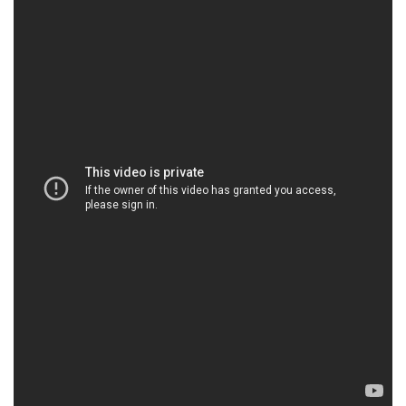
我們發現多家商店未獲授權非法盜用本站製作的圖片和文
字，本站在此嚴正聲明，本站並沒有在 HKTVMall 或其他平
台銷售，只在本站 OhMyGlow.co 銷售，不能保證經其他渠
道的貨品來源。
以上內容及外盒包裝只供參考用途，商品原廠有更換新
包裝權利，一切以實物為準。
以上資料及圖片只供參考，一切以實物為準