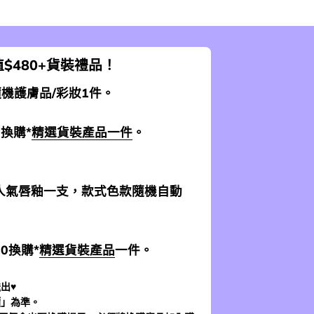
$480+貨裝禮品！
 隨機護膚品/彩妝1件。
0換購*
精選貨裝產品一件
。
加送人氣唇釉一支，款式色款隨機自動
$0換購*
精選貨裝產品
一件。
出♥
價」為準。