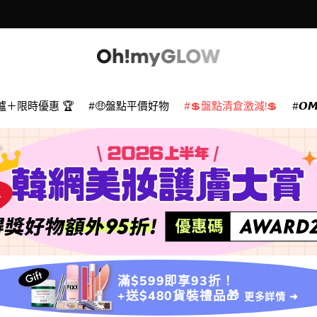
爐＋限時優惠 🏆
🤑盤點平價好物
💲盤點清倉激減!💲
𝙊
滿$599即享93折！
+送$480貨裝禮品🎁
更多詳情 ➜