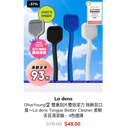
-37%
La dens
OliveYoung🏆 雙重刮片雙效潔力 除脷苔口
臭～La dens Tongue Better Cleaner 柔軟
舌苔清潔器 – 4色選擇
價
Original
Current
$
76.00
$
48.00
錢：
price
price
was:
is: