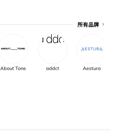
所有品牌
About Tone
addct
Aestura
AH