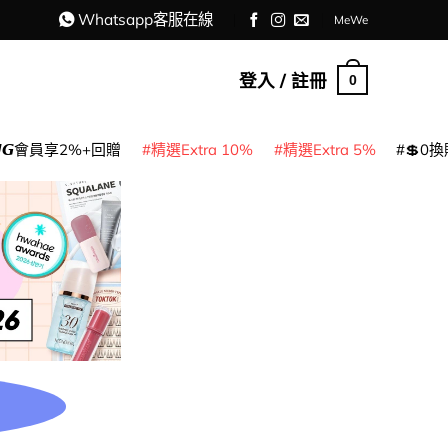
Whatsapp客服在線
MeWe
登入 / 註冊
0
𝙈𝙂會員享2%+回贈
精選Extra 10%
精選Extra 5%
💲0