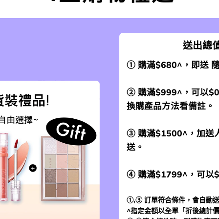
送出總值
① 購滿$680^，即送
② 購滿$999^，可以$
換購產品方法看備註。
③ 購滿$1500^，
送。
④ 購滿$1799^，可以
①,③ 訂單符合條件，會自動送
^指定金額以全單「折後總計