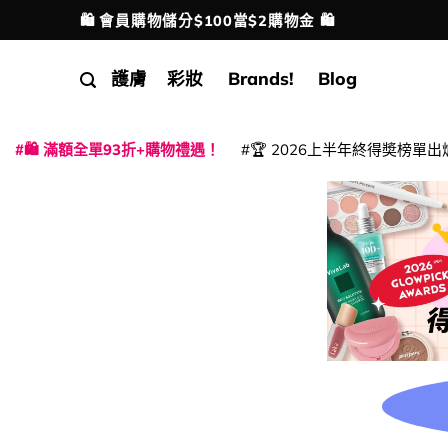
Skip
🛍️ 會員購物儲分$100當$2購物金 🛍️
配送港澳
to
content
護膚
彩妝
Brands!
Blog
🛍️ 滿額全單93折+購物禮遇！
🏆 2026上半年終得奬榜單出
|
|
|
|
|
|
|
|
|
|
|
|
|
|