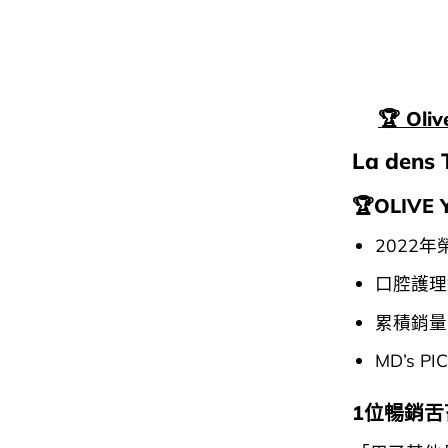
🏆 Ol
La dens
🏆OLIV
2022年
口腔護理銷
累積銷量突
MD’s P
1位暢銷