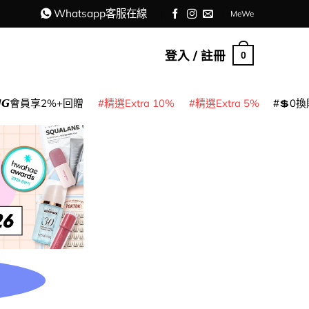
Whatsapp客服在線
MeWe
登入 / 註冊
0
𝙈𝙂會員享2%+回贈
精選Extra 10%
精選Extra 5%
💲0