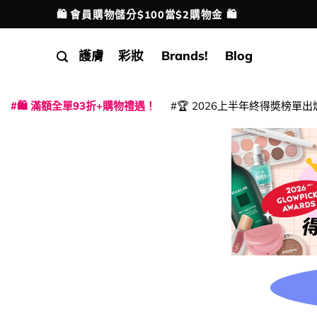
Skip
🛍️ 會員購物儲分$100當$2購物金 🛍️
配送港澳
to
content
護膚
彩妝
Brands!
Blog
🛍️ 滿額全單93折+購物禮遇！
🏆 2026上半年終得奬榜單出
|
|
|
|
|
|
|
|
|
|
|
|
|
|