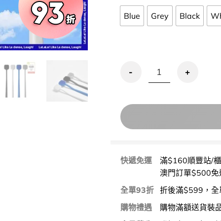
Blue
Grey
Black
Wh
OliveYoung🏆 雙重刮片雙
快遞免運
滿$160順豐站/
澳門訂單$500免
全單93折
折後滿$599，全
購物禮遇
購物滿額送貨裝