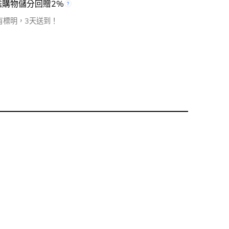
檻購物儲分回贈2%
有標明，3天送到！