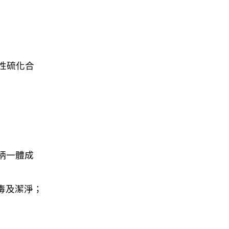
性硫化合
柄一體成
毒及潔淨；