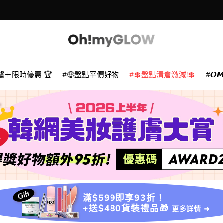
爐＋限時優惠 🏆
🤑盤點平價好物
💲盤點清倉激減!💲
𝙊
滿$599即享93折！
+送$480貨裝禮品🎁
更多詳情 ➜