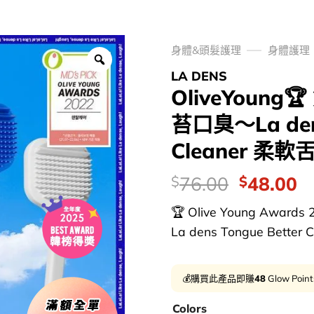
身體&頭髮護理
身體護理
LA DENS
OliveYoun
苔口臭～La dens
Cleaner 柔
價
Original
C
76.00
48.00
$
$
錢：
price
p
🏆 Olive Young Awa
was:
is
La dens Tongue Better Cle
$76.00.
$
💰購買此產品即賺
48
Glow Poin
Colors