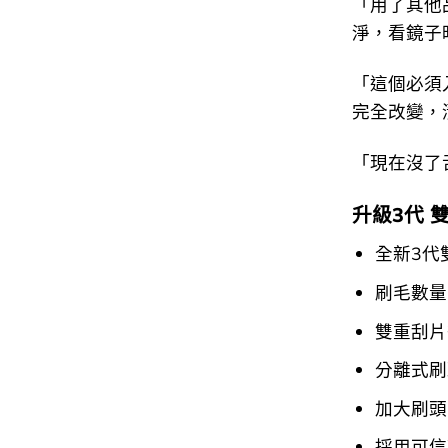
「用了其他
淨，看鏡子時
「這個必須
完全改變，清
「現在沒了
升級3代 雙效潔
全新3代
刷毛數量
雙重刮片
分離式刷
加大刷頭
採用可信