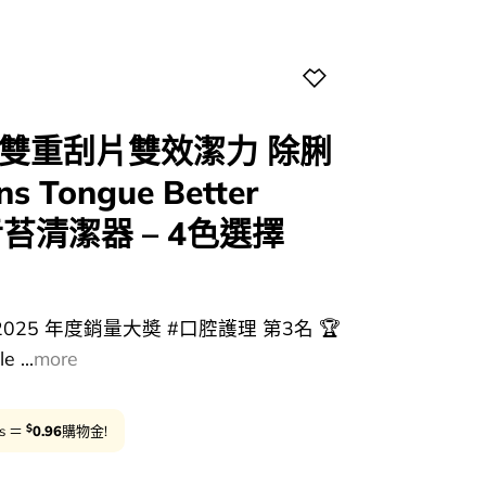
g🏆 雙重刮片雙效潔力 除脷
 Tongue Better
軟舌苔清潔器 – 4色選擇
urrent
rice
rds 2025 年度銷量大奬 #口腔護理 第3名 🏆
:
 ...
more
48.00.
$
ts ＝
0.96
購物金!