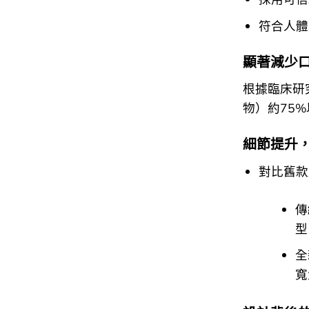
符合人體
顯著減少
根據臨床研
物）約75
細節提升
對比舊款
傳
型
全
寬