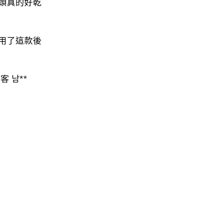
頭真的好乾
用了這款後
 남**