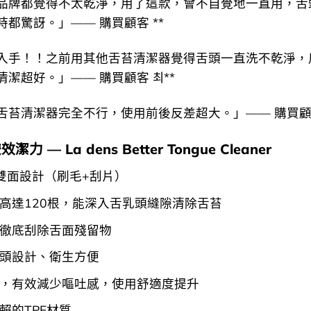
品牌都覺得不太乾淨，用了這款，會不自覺地一直用，舌
都驚訝。」—— 購買顧客 **
入手！！之前用其他舌苔清潔器覺得舌頭一直洗不乾淨，
潔超好。」—— 購買顧客 최**
舌苔清潔器完全不行，使用前後反差超大。」—— 購買顧客
力 — La dens Better Tongue Cleaner
雙面設計（刷毛+刮片）
高達120根，能深入舌乳頭縫隙清除舌苔
徹底刮除舌面殘留物
頭設計、衛生方便
，有效減少嘔吐感，使用舒適度提升
賴的TPE材質