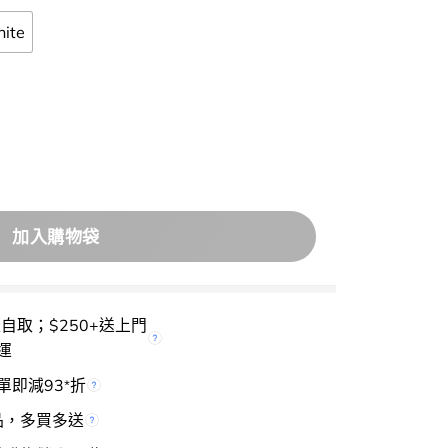
ite
效潔力 除脷苔口臭～La dens Tongue Better Cleaner 柔軟
加入購物袋
櫃自取；$250+送上門
運
單即減93
折
*
品，多買多送