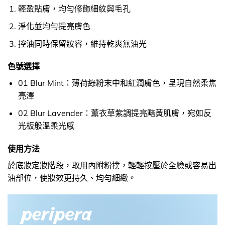
輕盈貼膚，均勻修飾細紋與毛孔
淨化並均勻提亮膚色
控油同時保留妝容，維持乾爽無油光
色號選擇
01 Blur Mint：薄荷綠粉末中和紅潤膚色，呈現自然柔焦
亮澤
02 Blur Lavender：薰衣草紫調提亮黯黃肌膚，宛如反
光板般溫柔光感
使用方法
於底妝定妝階段，取用內附粉撲，輕輕按壓於全臉或容易出
油部位，使妝效更持久、均勻細緻。