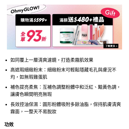
如同覆上一層清爽濾鏡，打造柔霧肌效果
高遮瑕細緻粉末：細緻粉末可輕鬆隱藏毛孔與膚況不
均，如無瑕雞蛋肌
補色提亮柔焦：互補色調整粉體中和泛紅、黯黃色調，
讓膚色瞬間明亮無瑕
長效控油保濕：圓形粉體吸附多餘油脂，保持肌膚清爽
霧面，一整天不易脫妝
功效