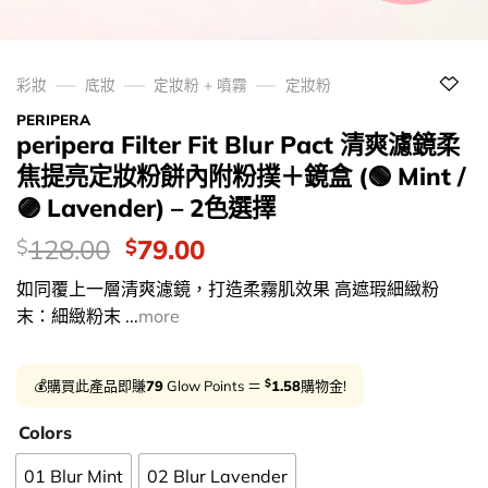
彩妝
底妝
定妝粉 + 噴霧
定妝粉
PERIPERA
peripera Filter Fit Blur Pact 清爽濾鏡柔
焦提亮定妝粉餅內附粉撲＋鏡盒 (🟢 Mint /
🟣 Lavender) – 2色選擇
價
Original
Current
128.00
79.00
$
$
錢：
price
price
如同覆上一層清爽濾鏡，打造柔霧肌效果 高遮瑕細緻粉
was:
is:
末：細緻粉末 ...
more
$128.00.
$79.00.
$
💰購買此產品即賺
79
Glow Points ＝
1.58
購物金!
Colors
01 Blur Mint
02 Blur Lavender