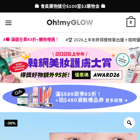
Skip
💳 支援消費券、FPS、八達通、PAYME、信用卡付款
配送港澳
to
content
0
🛍️ 滿額全單93折+購物禮遇！
🏆 2026上半年終得奬榜單出爐＋限時優惠
|
|
|
|
|
|
|
|
|
|
|
|
|
|
滿$599即享93折！
+送$480貨裝禮品🎁
更多詳情 ➜
-38%