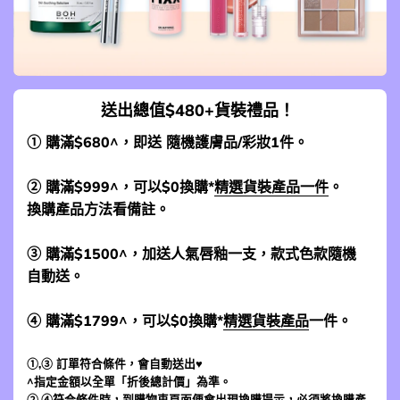
送出總值$480+貨裝禮品！
① 購滿$680^，即送 隨機護膚品/彩妝1件。
② 購滿$999^，可以$0換購*
精選貨裝產品一件
。
換購產品方法看備註。
③ 購滿$1500^，加送人氣唇釉一支，款式色款隨機
自動送。
④ 購滿$1799^，可以$0換購*
精選貨裝產品
一件。
①,③ 訂單符合條件，會自動送出♥
^指定金額以全單「折後總計價」為準。
②,④符合條件時，到
購物車頁面
便會出現換購提示，必須將換購產