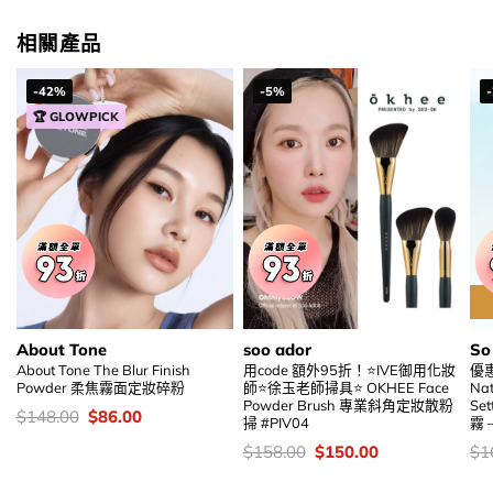
$98.00.
$54.00.
相關產品
-42%
-5%
🏆 GLOWPICK
About Tone
soo ador
So
About Tone The Blur Finish
用code 額外95折！⭐IVE御用化妝
優
Powder 柔焦霧面定妝碎粉
師⭐徐玉老師掃具⭐ OKHEE Face
Nat
Powder Brush 專業斜角定妝散粉
Se
價
Original
Current
$
148.00
$
86.00
掃 #PIV04
霧 
錢：
price
price
was:
is:
價
Original
Current
價
$
158.00
$
150.00
$
1
$148.00.
$86.00.
錢：
price
price
錢
was:
is: