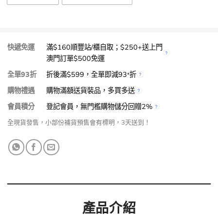
快遞免運
滿$160順豐站/櫃自取；$250+送上門
澳門訂單$500免運
全單93折
折後滿$599，全單即減93
折
*
購物禮遇
購物滿額送貨裝品，多買多送
會員積分
登記會員，無門檻購物儲分回贈2%
全現貨發售，小部份補貨預售會有標明，3天送到！
產品介紹