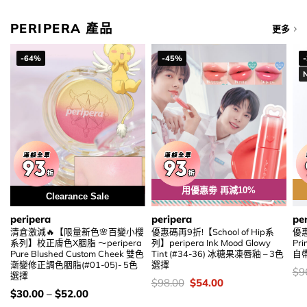
PERIPERA 產品
更多
-64%
-45%
用優惠劵 再減10%
Clearance Sale
peripera
peripera
pe
清倉激減🔥【限量新色🌸百變小櫻
優惠碼再9折!【School of Hip系
優惠
系列】校正膚色X胭脂 ～peripera
列】peripera Ink Mood Glowy
Pr
Pure Blushed Custom Cheek 雙色
Tint (#34-36) 冰糖果凍唇釉 – 3色
自
漸變修正調色胭脂(#01-05)- 5色
選擇
價
$
9
選擇
錢
價
Original
Current
$
98.00
$
54.00
錢：
price
price
價
$
30.00
–
$
52.00
was:
is:
錢：