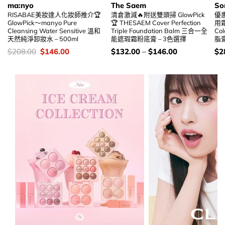
ma:nyo
The Saem
So
RISABAE美妝達人化妝師推介🏆
清倉激減🔥附送雙頭掃 GlowPick
優惠
GlowPick～manyo Pure
🏆 THESAEM Cover Perfection
用霜 
Cleansing Water Sensitive 溫和
Triple Foundation Balm 三合一全
Co
天然純淨卸妝水 – 500ml
能遮瑕霜粉底膏 – 3色選擇
脂膏
價
Original
Current
價
價
$
208.00
$
146.00
$
132.00
–
$
146.00
$
2
錢：
price
price
錢：
錢
was:
is:
$208.00.
$146.00.