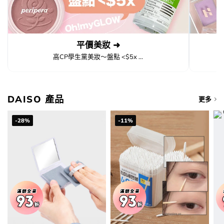
平價美妝 ➜
高CP學生黨美妝～盤點 <$5x ...
DAISO 產品
更多
-28%
-11%