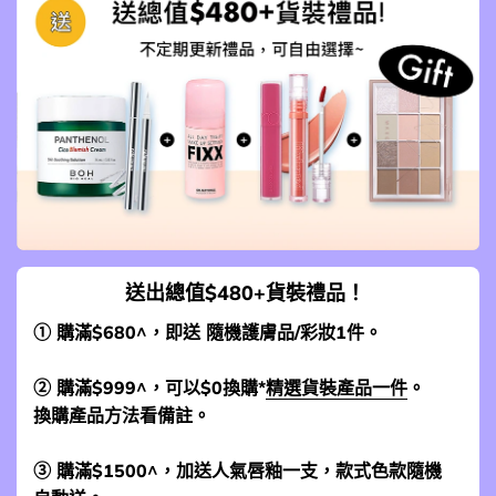
送出總值$480+貨裝禮品！
① 購滿$680^，即送 隨機護膚品/彩妝1件。
② 購滿$999^，可以$0換購*
精選貨裝產品一件
。
換購產品方法看備註。
③ 購滿$1500^，加送人氣唇釉一支，款式色款隨機