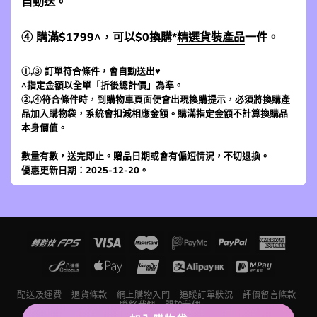
自動送。
④ 購滿$1799^，可以$0換購*
精選貨裝產品
一件。
①,③ 訂單符合條件，會自動送出♥
^指定金額以全單「折後總計價」為準。
②,④符合條件時，到
購物車頁面
便會出現換購提示，必須將換購產
品加入購物袋，系統會扣減相應金額。購滿指定金額不計算換購品
本身價值。
數量有數，送完即止。贈品日期或會有偏短情況，不切退換。
優惠更新日期：2025-12-20。
配送及運費
退貨條款
網上購物入門
追蹤訂單狀況
評價留言條款
聯絡我們
關於我們