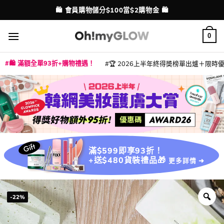
Skip
🛍️ 會員購物儲分$100當$2購物金 🛍️
配送港澳
to
content
0
🛍️ 滿額全單93折+購物禮遇！
🏆 2026上半年終得奬榜單出爐＋限時優惠
|
|
|
|
|
|
|
|
|
|
|
|
|
|
滿$599即享93折！
+送$480貨裝禮品🎁
更多詳情 ➜
-22%