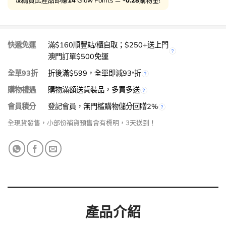
快遞免運
滿$160順豐站/櫃自取；$250+送上門
澳門訂單$500免運
全單93折
折後滿$599，全單即減93
折
*
購物禮遇
購物滿額送貨裝品，多買多送
會員積分
登記會員，無門檻購物儲分回贈2%
全現貨發售，小部份補貨預售會有標明，3天送到！
產品介紹