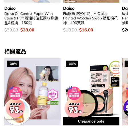
Daiso
Daiso
Da
Daiso Oil Control Paper With
Fix眼線妝容小能手～Daiso
吸面
Case & Puff 吸油控油紙連收納鏡
Pointed Wooden Swab 精細棉花
Re
盒&粉撲 – 150張
棒 – 400支裝
油
價
Original
Current
價
Original
Current
價
$
39.00
$
28.00
$
18.00
$
16.00
$
2
錢：
price
price
錢：
price
price
錢
was:
is:
was:
is:
$39.00.
$28.00.
$18.00.
$16.00.
相關產品
-30%
-33%
Clearance Sale