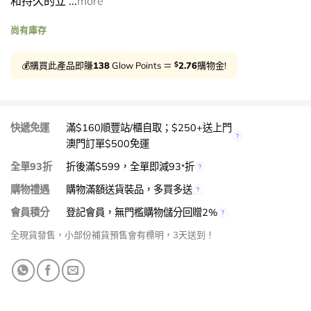
和持久的立 ...
more
尚有庫存
$
💰購買此產品即賺
138
Glow Points ＝
2.76
購物金!
快遞免運
滿$160順豐站/櫃自取；$250+送上門
澳門訂單$500免運
全單93折
折後滿$599，全單即減93
折
*
購物禮遇
購物滿額送貨裝品，多買多送
會員積分
登記會員，無門檻購物儲分回贈2%
全現貨發售，小部份補貨預售會有標明，3天送到！