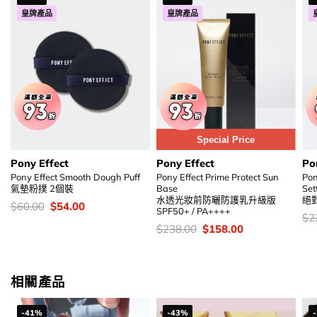
皇牌產品
皇牌產品
Special Price
Pony Effect
Pony Effect
Po
Pony Effect Smooth Dough Puff
Pony Effect Prime Protect Sun
Pon
氣墊粉撲 2個裝
Base
Set
水透光妝前防曬防護乳升級版
絕
價
Original
Current
$
60.00
$
54.00
SPF50+ / PA++++
錢：
price
price
價
$
2
was:
is:
錢
價
Original
Current
$
238.00
$
158.00
$60.00.
$54.00.
錢：
price
price
was:
is:
$238.00.
$158.00.
相關產品
-41%
-43%