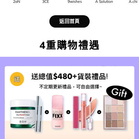
2aN
3CE
9wishes
A Solution
A.chi
返回首頁
4重購物禮遇