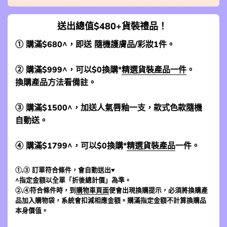
送出總值$480+貨裝禮品！
① 購滿$680^，即送 隨機護膚品/彩妝1件。
② 購滿$999^，可以$0換購*
精選貨裝產品一件
。
換購產品方法看備註。
③ 購滿$1500^，加送人氣唇釉一支，款式色款隨機
自動送。
④ 購滿$1799^，可以$0換購*
精選貨裝產品
一件。
①,③ 訂單符合條件，會自動送出♥
^指定金額以全單「折後總計價」為準。
②,④符合條件時，到
購物車頁面
便會出現換購提示，必須將換購產
品加入購物袋，系統會扣減相應金額。購滿指定金額不計算換購品
本身價值。