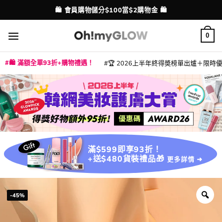
Skip
💳 支援消費券、FPS、八達通、PAYME、信用卡付款
配送港澳
to
content
0
🛍️ 滿額全單93折+購物禮遇！
🏆 2026上半年終得奬榜單出爐＋限時優惠
|
|
|
|
|
|
|
|
|
|
|
|
|
|
滿$599即享93折！
+送$480貨裝禮品🎁
更多詳情 ➜
-45%