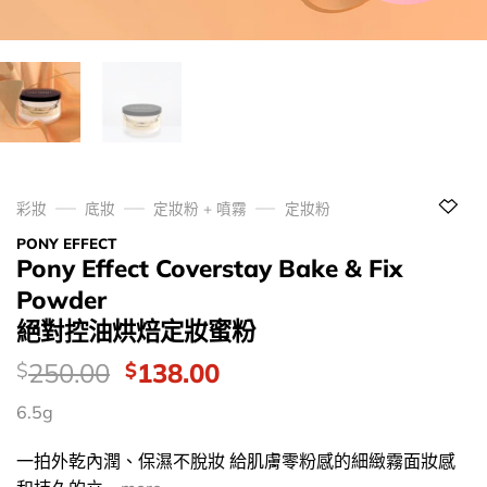
彩妝
底妝
定妝粉 + 噴霧
定妝粉
PONY EFFECT
Pony Effect Coverstay Bake & Fix
Powder
絕對控油烘焙定妝蜜粉
價
Original
Current
250.00
138.00
$
$
錢：
price
price
6.5g
was:
is:
$250.00.
$138.00.
一拍外乾內潤、保濕不脫妝 給肌膚零粉感的細緻霧面妝感