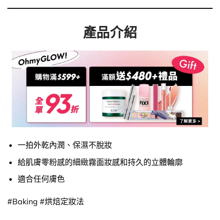
產品介紹
一拍外乾內潤、保濕不脫妝
給肌膚零粉感的細緻霧面妝感和持久的立體輪廓
適合任何膚色
#Baking #烘焙定妝法