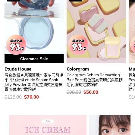
Clearance Sale
Etude House
Colorgram
Mu
清倉激減🔥果凍質地～定妝同時撫
Colorgram Sebum Retouching
揀啱
平凹凸紋理 etude Sebum Soak
Blur Pact 粉色提亮去暗沉柔焦修
Po
Jelly Powder 零油光控油柔焦磨皮
毛孔濾鏡定妝粉餅
油肌
霧面果凍定妝粉餅
然)
價
Original
Current
$
98.00
$
56.00
錢：
price
price
價
Original
Current
價
$
128.00
$
76.00
$
1
was:
is:
錢：
price
price
錢
$98.00.
$56.00.
was:
is:
$128.00.
$76.00.