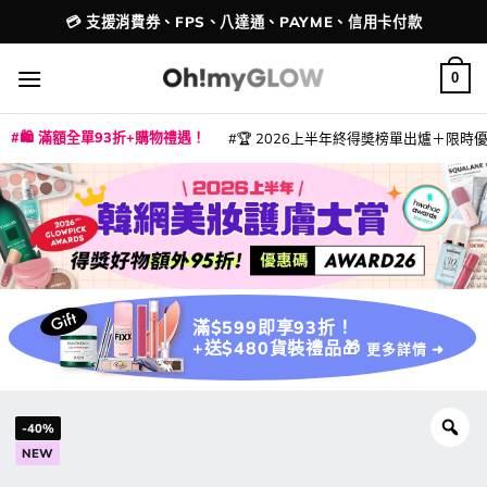
Skip
💳 支援消費券、FPS、八達通、PAYME、信用卡付款
配送港澳
to
content
0
🛍️ 滿額全單93折+購物禮遇！
🏆 2026上半年終得奬榜單出爐＋限時優惠
|
|
|
|
|
|
|
|
|
|
|
|
|
|
滿$599即享93折！
+送$480貨裝禮品🎁
更多詳情 ➜
-40%
NEW