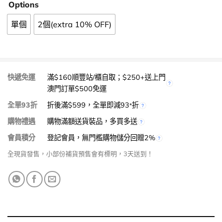
Options
單個
2個(extra 10% OFF)
快遞免運
滿$160順豐站/櫃自取；$250+送上門
澳門訂單$500免運
全單93折
折後滿$599，全單即減93
折
*
購物禮遇
購物滿額送貨裝品，多買多送
會員積分
登記會員，無門檻購物儲分回贈2%
全現貨發售，小部份補貨預售會有標明，3天送到！