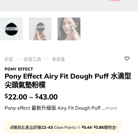
彩妝
彩妝工具
美妝蛋
PONY EFFECT
Pony Effect Airy Fit Dough Puff 水滴型
尖頭氣墊粉樸
價
22.00
–
43.00
$
$
錢：
Pony effect 最新升級版 Airy Fit Dough Puff ...
more
$
$
💰購買此產品即賺
22-43
Glow Points ＝
0.44
-
0.86
購物金!