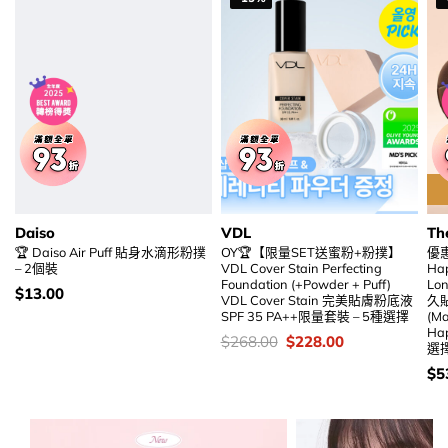
Daiso
VDL
Th
🏆 Daiso Air Puff 貼身水滴形粉撲
OY🏆【限量SET送蜜粉+粉撲】
優惠
– 2個裝
VDL Cover Stain Perfecting
Ha
Foundation (+Powder + Puff)
Lon
價
$
13.00
VDL Cover Stain 完美貼膚粉底液
久
錢：
SPF 35 PA++限量套裝 – 5種選擇
(Ma
Ha
價
Original
Current
$
268.00
$
228.00
選
錢：
price
price
was:
is:
價
$
5
$268.00.
$228.00.
錢