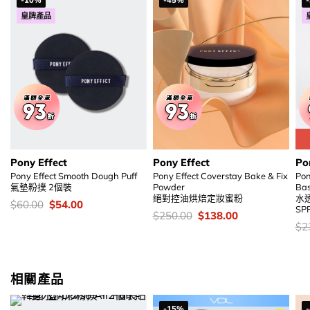
-10%
-45%
皇牌產品
Pony Effect
Pony Effect
Po
Pony Effect Smooth Dough Puff
Pony Effect Coverstay Bake & Fix
Pon
氣墊粉撲 2個裝
Powder
Ba
絕對控油烘焙定妝蜜粉
水
價
Original
Current
$
60.00
$
54.00
SPF
錢：
price
price
價
Original
Current
$
250.00
$
138.00
was:
is:
錢：
price
price
價
$
2
$60.00.
$54.00.
was:
is:
錢
$250.00.
$138.00.
相關產品
-15%