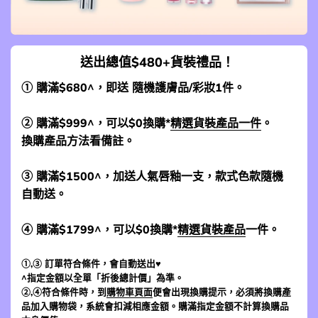
送出總值$480+貨裝禮品！
① 購滿$680^，即送 隨機護膚品/彩妝1件。
② 購滿$999^，可以$0換購*
精選貨裝產品一件
。
換購產品方法看備註。
③ 購滿$1500^，加送人氣唇釉一支，款式色款隨機
自動送。
④ 購滿$1799^，可以$0換購*
精選貨裝產品
一件。
①,③ 訂單符合條件，會自動送出♥
^指定金額以全單「折後總計價」為準。
②,④符合條件時，到
購物車頁面
便會出現換購提示，必須將換購產
品加入購物袋，系統會扣減相應金額。購滿指定金額不計算換購品