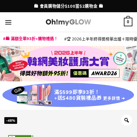
Skip
💳 支援消費券、FPS、八達通、PAYME、信用卡付款
配送港澳
to
content
0
🛍️ 滿額全單93折+購物禮遇！
🏆 2026上半年終得奬榜單出爐＋限時優惠
|
|
|
|
|
|
|
|
|
|
|
|
|
|
滿$599即享93折！
+送$480貨裝禮品🎁
更多詳情 ➜
-48%