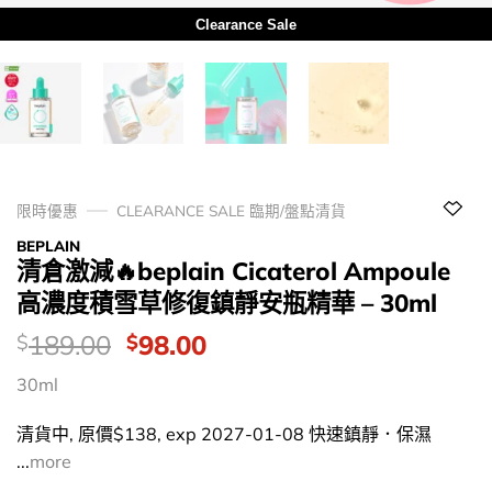
Clearance Sale
限時優惠
CLEARANCE SALE 臨期/盤點清貨
BEPLAIN
清倉激減🔥beplain Cicaterol Ampoule
高濃度積雪草修復鎮靜安瓶精華 – 30ml
價
Original
Current
189.00
98.00
$
$
錢：
price
price
30ml
was:
is:
$189.00.
$98.00.
清貨中, 原價$138, exp 2027-01-08 快速鎮靜．保濕
...
more