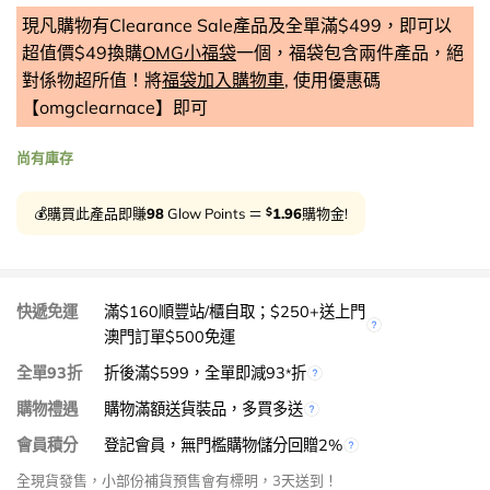
現凡購物有Clearance Sale產品及全單滿$499，即可以
超值價$49換購
OMG小福袋
一個，福袋包含兩件產品，絕
對係物超所值！將
福袋加入購物車
, 使用優惠碼
【omgclearnace】即可
尚有庫存
$
💰購買此產品即賺
98
Glow Points ＝
1.96
購物金!
快遞免運
滿$160順豐站/櫃自取；$250+送上門
澳門訂單$500免運
全單93折
折後滿$599，全單即減93
折
*
購物禮遇
購物滿額送貨裝品，多買多送
會員積分
登記會員，無門檻購物儲分回贈2%
全現貨發售，小部份補貨預售會有標明，3天送到！