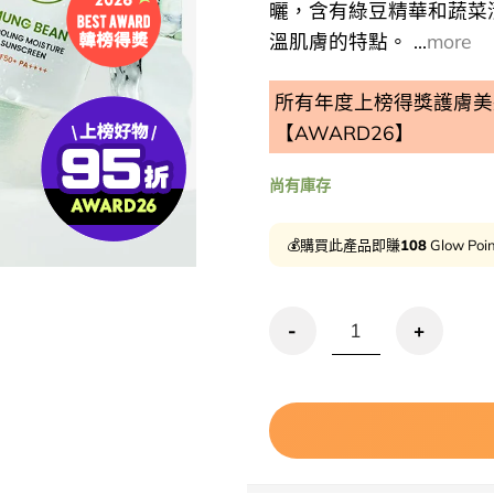
曬，含有綠豆精華和蔬菜
溫肌膚的特點。 ...
more
所有年度上榜得獎護膚美妝
【AWARD26】
尚有庫存
💰購買此產品即賺
108
Glow Poi
優惠碼再95折!即時降溫-10.5度～