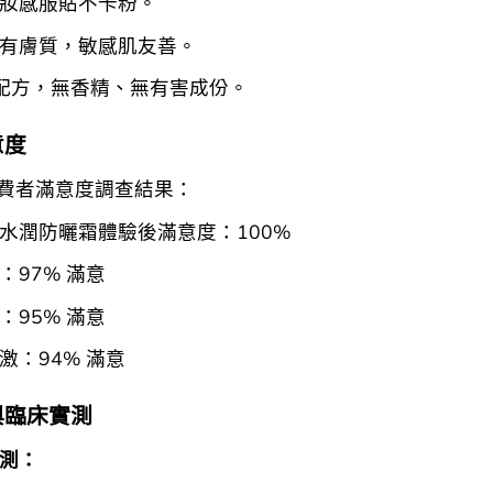
妝感服貼不卡粉。
有膚質，敏感肌友善。
配方，無香精、無有害成份。
意度
消費者滿意度調查結果：
水潤防曬霜體驗後滿意度：100%
：97% 滿意
：95% 滿意
激：94% 滿意
與臨床實測
測：