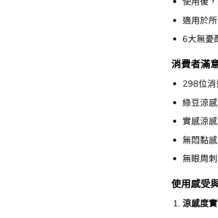
使用後，
適用於所
6大無憂
消費者滿
298位
綠豆涼感
實感涼感
無悶黏感
無眼周刺
使用感受
涼感度實