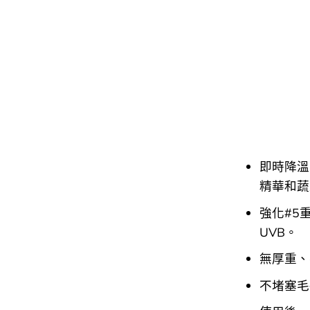
即時降溫
精華和蔬
強化#5
UVB。
無厚重、
不堵塞毛