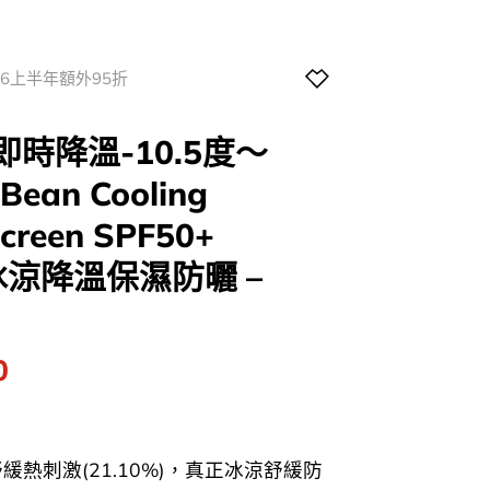
026上半年額外95折
即時降溫-10.5度～
 Bean Cooling
screen SPF50+
豆冰涼降溫保濕防曬 –
l
Current
0
price
is:
0.
$108.00.
舒緩熱刺激(21.10%)，真正冰涼舒緩防