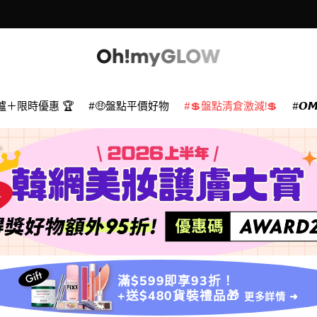
爐＋限時優惠 🏆
🤑盤點平價好物
💲盤點清倉激減!💲
𝙊
滿$599即享93折！
+送$480貨裝禮品🎁
更多詳情 ➜