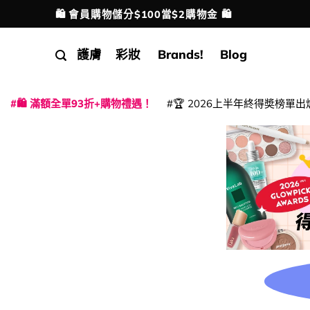
Skip
🛍️ 會員購物儲分$100當$2購物金 🛍️
配送港澳
to
content
護膚
彩妝
Brands!
Blog
🛍️ 滿額全單93折+購物禮遇！
🏆 2026上半年終得奬榜單出
|
|
|
|
|
|
|
|
|
|
|
|
|
|