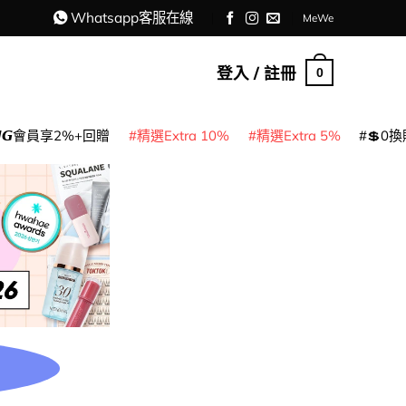
Whatsapp客服在線
MeWe
登入 / 註冊
0
𝙈𝙂會員享2%+回贈
精選Extra 10%
精選Extra 5%
💲0