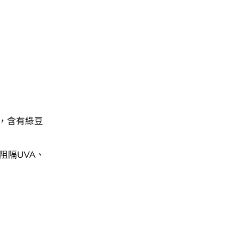
曬，含有綠豆
。
阻隔UVA、