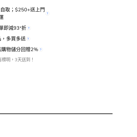
櫃自取；$250+送上門
運
單即減93
折
*
品，多買多送
檻購物儲分回贈2%
有標明，3天送到！