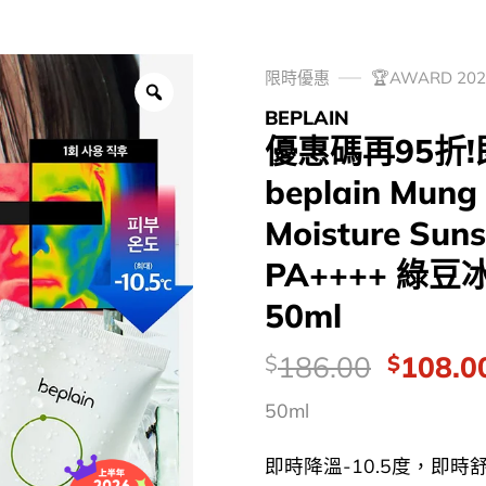
限時優惠
🏆AWARD 2
BEPLAIN
優惠碼再95折!
beplain Mung
Moisture Sun
PA++++ 綠
50ml
價
Origina
186.00
108.0
$
$
錢：
price
50ml
was:
$186.0
即時降溫-10.5度，即時