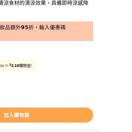
清涼食材的清涼效果，具備即時涼感降
品額外𝟵𝟱折，輸入優惠碼
$
nts ＝
2.16
購物金!
beplain Mung Bean Cooling Moisture Sunscreen
加入購物袋