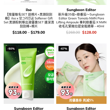
ilso
Sungboon Editor
【限量聯名SET 送棉片+黑頭刮刮
新升級35倍+綠番茄～Sungboon
棒】ilso x 망그러진곰 Softener Gift
Editor Green Tomato NMN Pore
Set 黑頭粉刺導出液優惠SET 連深清
Lifting Ampoule 專利綠番茄 X NMN
刮刮棒+棉片
收毛孔緊緻拉提安瓶精華 – 40ml
價
價
Original
Current
$
118.00
–
$
179.00
$
268.00
$
128.00
錢：
錢：
price
price
was:
is:
$268.00.
$128.00
-50%
-67%
用優惠劵 再減5%
Sungboon Editor
Sungboon Editor