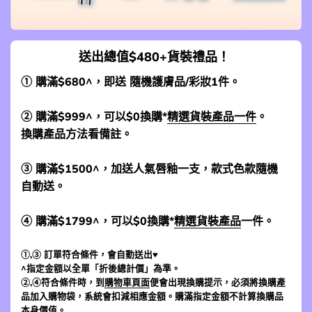
送出總值$480+貨裝禮品！
① 購滿$680^，即送 隨機護膚品/彩妝1件。
② 購滿$999^，可以$0換購*
精選貨裝產品一件
。
換購產品方法看備註。
③ 購滿$1500^，加送人氣唇釉一支，款式色款隨機
自動送。
④ 購滿$1799^，可以$0換購*
精選貨裝產品
一件。
①,③ 訂單符合條件，會自動送出♥
^指定金額以全單「折後總計價」為準。
②,④符合條件時，到
購物車頁面
便會出現換購提示，必須將換購產
品加入購物袋，系統會扣減相應金額。購滿指定金額不計算換購品
本身價值。