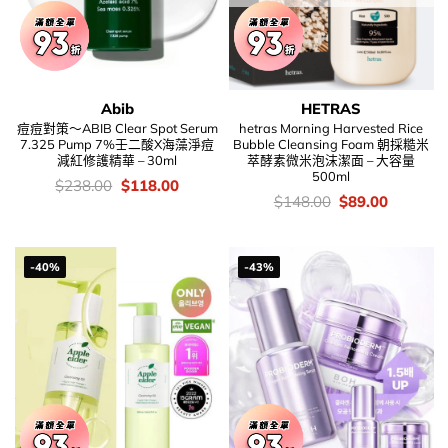
Abib
HETRAS
痘痘對策～ABIB Clear Spot Serum
hetras Morning Harvested Rice
7.325 Pump 7%壬二酸X海藻淨痘
Bubble Cleansing Foam 朝採糙米
減紅修護精華 – 30ml
萃酵素微米泡沫潔面 – 大容量
500ml
價
Original
Current
$
238.00
$
118.00
錢：
price
price
價
Original
Current
$
148.00
$
89.00
was:
is:
錢：
price
price
$238.00.
$118.00.
was:
is:
$148.00.
$89.00.
-40%
-43%