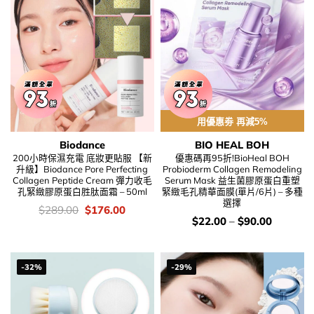
用優惠劵 再減5%
Biodance
BIO HEAL BOH
200小時保濕充電 底妝更貼服 【新
優惠碼再95折!BioHeal BOH
升級】Biodance Pore Perfecting
Probioderm Collagen Remodeling
Collagen Peptide Cream 彈力收毛
Serum Mask 益生菌膠原蛋白重塑
孔緊緻膠原蛋白胜肽面霜 – 50ml
緊緻毛孔精華面膜(單片/6片) – 多種
選擇
價
Original
Current
$
289.00
$
176.00
錢：
price
price
價
$
22.00
–
$
90.00
was:
is:
錢：
$289.00.
$176.00.
-32%
-29%