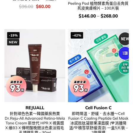
Peeling Pad 植物酵素角蛋白去角質
價
Original
Current
$
96.00
$
60.00
死皮爽膚棉片 – 100片裝
錢：
price
price
was:
is:
價
$
146.00
–
$
268.00
$96.00.
$60.00.
錢：
-19%
-42%
NEW
REJUALL
Cell Fusion C
針對頑色色素～韓國藥房熱賣
即時降溫．舒緩．去水腫～Cell
Dr.Reju-All Advanced Retino-Mela
Fusion C Cooling Peptide Gel Mask
Tone Cream 新世代 HPR X 視黃醛
冰感胜肽凝膠果凍面膜 (💙消腫降
X 維B3 X 傳明酸晚間淡色素淡瑕毛
溫/💚積雪草舒緩清涼) 一盒5片裝 –
孔調理乳霜 – 30ml
2款選擇