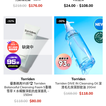
價
Original
Current
價
$
218.00
$
176.00
$
24.00
–
$
108.00
錢：
price
price
錢：
was:
is:
$218.00.
$176.00.
-32%
-30%
缺貨中
Torriden
Torriden
優惠碼再95折!🏆 Torriden
Torriden DIVE IN Cleansing Oil 深
Balanceful Cleansing Foam 5重積
清毛孔保濕卸妝油 200ml
雪草 X 水楊酸淨肌抗痘潔面乳 –
價
Original
Current
$
168.00
$
118.00
150ml
錢：
price
price
was:
is:
價
Original
Current
$
118.00
$
80.00
$168.00.
$118.00
錢：
price
price