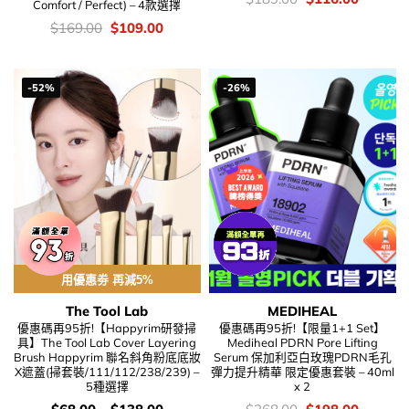
Comfort / Perfect) – 4款選擇
錢：
price
price
was:
is:
價
Original
Current
$
169.00
$
109.00
$189.00.
$116.00
錢：
price
price
was:
is:
$169.00.
$109.00.
-52%
-26%
用優惠劵 再減5%
The Tool Lab
MEDIHEAL
優惠碼再95折!【Happyrim研發掃
優惠碼再95折!【限量1+1 Set】
具】The Tool Lab Cover Layering
Mediheal PDRN Pore Lifting
Brush Happyrim 聯名斜角粉底底妝
Serum 保加利亞白玫瑰PDRN毛孔
X遮蓋(掃套裝/111/112/238/239) –
彈力提升精華 限定優惠套裝 – 40ml
5種選擇
x 2
價
價
Original
Current