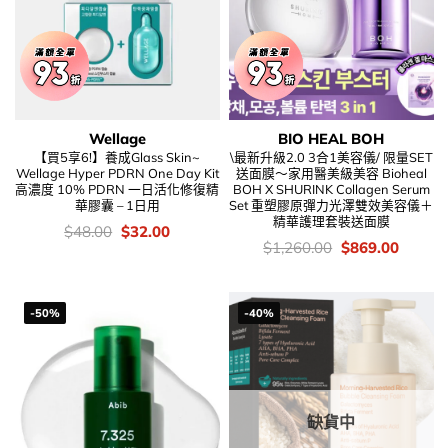
Wellage
BIO HEAL BOH
【買5享6!】養成Glass Skin~
\最新升級2.0 3合1美容儀/ 限量SET
Wellage Hyper PDRN One Day Kit
送面膜～家用醫美級美容 Bioheal
高濃度 10% PDRN 一日活化修復精
BOH X SHURINK Collagen Serum
華膠囊 – 1日用
Set 重塑膠原彈力光澤雙效美容儀＋
精華護理套裝送面膜
價
Original
Current
$
48.00
$
32.00
錢：
price
price
價
Original
Curren
$
1,260.00
$
869.00
was:
is:
錢：
price
price
$48.00.
$32.00.
was:
is:
$1,260.00.
$869.0
-50%
-40%
缺貨中