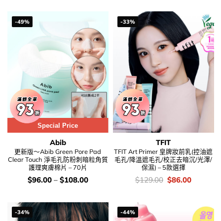
was:
is:
$118.00.
$80.00.
-49%
-33%
Special Price
Abib
TFIT
更新版～Abib Green Pore Pad
TFIT Art Primer 皇牌妝前乳(控油遮
Clear Touch 淨毛孔防粉刺暗粒角質
毛孔/降溫遮毛孔/校正去暗沉/光澤/
護理爽膚棉片 – 70片
保濕) – 5款選擇
價
價
Original
Current
$
96.00
–
$
108.00
$
129.00
$
86.00
錢：
錢：
price
price
was:
is:
$129.00.
$86.00.
-34%
-44%