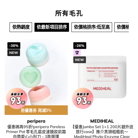
所有毛孔
依熱銷度
依最新項目排序
依價格排序:低至高
依價格排序
-38%
-26%
NEW
🏆
NEW
用優惠劵 再減5%
peripera
MEDIHEAL
優惠碼再95折!peripera Poreless
【優惠Jumbo Set 1+1 200片額外送
Primer Pot 零毛孔磨皮濾鏡妝前霜
旅行case】推介黑頭粗糙肌～
自帶愛心小刮刀 – 3款選擇
MediHeal Phyto-Enzyme Clear