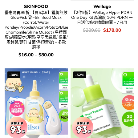
SKINFOOD
Wellage
優惠碼再95折!【買5享6】獲奬無數
【2件9折】Wellage Hyper PDRN
GlowPick 🏆~Skinfood Mask
One Day Kit 高濃度 10% PDRN 一
(Carrot/Water
日活化修復精華膠囊 – 7日用
Parsley/Propolis/Acorn/Potato/Blue
價
Original
Current
$
289.00
$
178.00
Chamomile/Shine Muscat ) 皇牌面
錢：
price
price
膜(胡蘿蔔/水芹菜/皇室黑蜂膠/ 橡果/
was:
is:
馬鈴薯/藍洋甘菊/香印青提) – 多款
$289.00.
$178.00
選擇
價
$
16.00
–
$
80.00
錢：
-30%
-52%