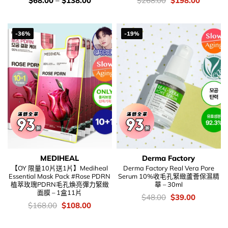
$
68.00
–
$
138.00
$
268.00
$
198.00
錢：
錢：
price
price
was:
is:
$268.00.
$198.00
-36%
-19%
MEDIHEAL
Derma Factory
【OY 限量10片送1片】Mediheal
Derma Factory Real Vera Pore
Essential Mask Pack #Rose PDRN
Serum 10%收毛孔緊緻蘆薈保濕精
植萃玫瑰PDRN毛孔煥亮彈力緊緻
華 – 30ml
面膜 – 1盒11片
價
Original
Current
$
48.00
$
39.00
錢：
price
price
價
Original
Current
$
168.00
$
108.00
was:
is:
錢：
price
price
$48.00.
$39.00.
was:
is:
$168.00.
$108.00.