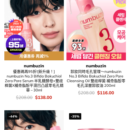
用優惠劵 再減5%
numbuzin
numbuzin
優惠碼再95折![新升級！]
卸妝同時毛孔管理～numbuzin
numbuzin No.3 Bifida Bakuchiol
No.3 Bifida Bakuchiol Zero Pore
Zero Pore Serum 半乳糖酵母×雙歧
Cleansing Oil 雙歧桿菌 補骨脂酚零
桿菌X補骨脂酚平滑凹凸感零毛孔精
毛孔深層卸妝油 200ml
華 – 30ml
價
Original
Current
$
208.00
$
116.00
錢：
price
price
價
Original
Current
$
208.00
$
138.00
was:
is:
錢：
price
price
$208.00.
$116.00
was:
is:
$208.00.
$138.00.
-44%
-35%