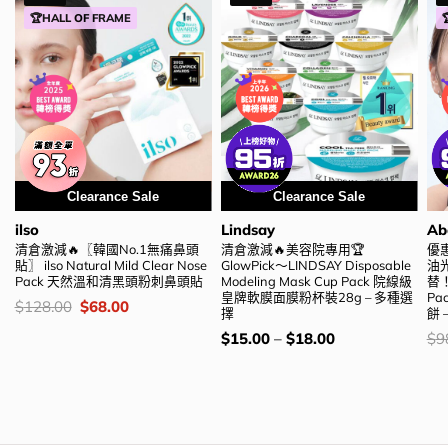
🏆HALL OF FRAME
Clearance Sale
Clearance Sale
ilso
Lindsay
Ab
清倉激減🔥〖韓國No.1無痛鼻頭
清倉激減🔥美容院專用🏆
優惠
貼〗 ilso Natural Mild Clear Nose
GlowPick～LINDSAY Disposable
油
Pack 天然溫和清黑頭粉刺鼻頭貼
Modeling Mask Cup Pack 院線級
替！A
皇牌軟膜面膜粉杯裝28g – 多種選
P
價
Original
Current
$
128.00
$
68.00
擇
餅 
錢：
price
price
was:
is:
價
價
$
15.00
–
$
18.00
$
9
$128.00.
$68.00.
錢：
錢