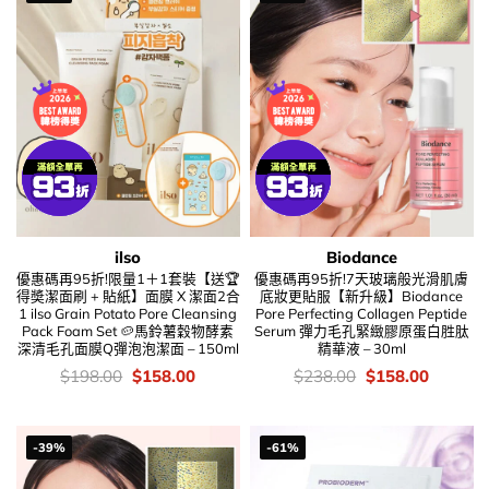
ilso
Biodance
優惠碼再95折!限量1＋1套裝【送🏆
優惠碼再95折!7天玻璃般光滑肌膚
得奬潔面刷 + 貼紙】面膜 X 潔面2合
底妝更貼服【新升級】Biodance
1 ilso Grain Potato Pore Cleansing
Pore Perfecting Collagen Peptide
Pack Foam Set 🥔馬鈴薯穀物酵素
Serum 彈力毛孔緊緻膠原蛋白胜肽
深清毛孔面膜Q彈泡泡潔面 – 150ml
精華液 – 30ml
價
Original
Current
價
Original
Current
$
198.00
$
158.00
$
238.00
$
158.00
錢：
price
price
錢：
price
price
was:
is:
was:
is:
$198.00.
$158.00.
$238.00.
$158.00
-39%
-61%