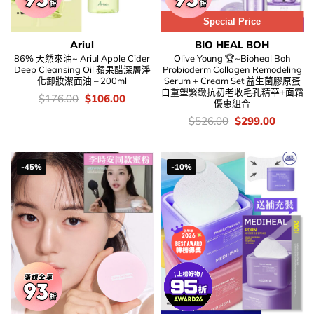
Special Price
Ariul
BIO HEAL BOH
86% 天然來油~ Ariul Apple Cider
Olive Young 🏆~Bioheal Boh
Deep Cleansing Oil 蘋果醋深層淨
Probioderm Collagen Remodeling
化卸妝潔面油 – 200ml
Serum + Cream Set 益生菌膠原蛋
白重塑緊緻抗初老收毛孔精華+面霜
價
Original
Current
$
176.00
$
106.00
優惠組合
錢：
price
price
was:
is:
價
Original
Current
$
526.00
$
299.00
$176.00.
$106.00.
錢：
price
price
was:
is:
$526.00.
$299.00
-45%
-10%