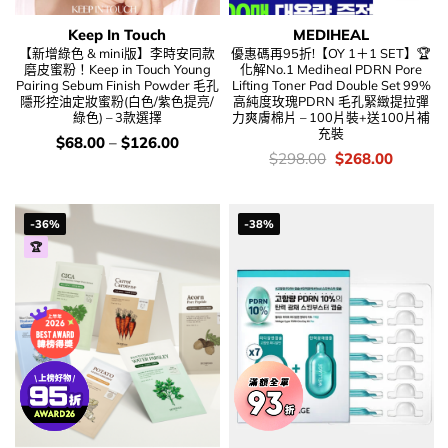
Keep In Touch
MEDIHEAL
【新增綠色 & mini版】李時安同款
優惠碼再95折!【OY 1＋1 SET】🏆
磨皮蜜粉！Keep in Touch Young
化解No.1 Mediheal PDRN Pore
Pairing Sebum Finish Powder 毛孔
Lifting Toner Pad Double Set 99%
隱形控油定妝蜜粉(白色/紫色提亮/
高純度玫瑰PDRN 毛孔緊緻提拉彈
綠色) – 3款選擇
力爽膚棉片 – 100片裝+送100片補
充裝
價
$
68.00
–
$
126.00
錢：
價
Original
Current
$
298.00
$
268.00
錢：
price
price
was:
is:
$298.00.
$268.00
-36%
-38%
🏆