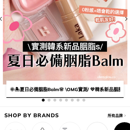
ᐟ ₊˚✧ ﾟ
🌞🏝️夏日必備胭脂Balm🌸 \OMG實測/ 💛韓系新品胭脂s✨
SHOP BY BRANDS
所有品牌