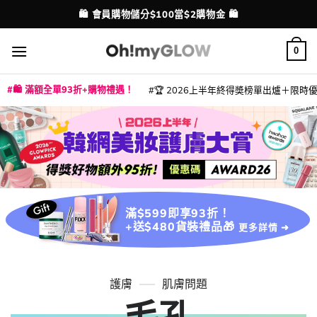
Skip
💳 支援消費券、FPS、八達通、PAYME、信用卡付款
配送港澳
to
content
0
🛍️ 滿額全單93折+購物禮遇！
🏆 2026上半年終得奬榜單出爐＋限時優惠
|
|
|
|
|
|
|
|
|
|
|
|
|
|
滿$599即享93折！
+送$480貨裝禮品🎁
更多詳情 ➜
護膚
肌膚問題