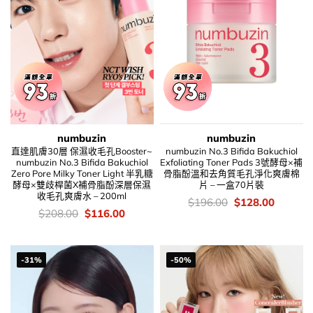
numbuzin
numbuzin
直達肌膚30層 保濕收毛孔Booster~
numbuzin No.3 Bifida Bakuchiol
numbuzin No.3 Bifida Bakuchiol
Exfoliating Toner Pads 3號酵母×補
Zero Pore Milky Toner Light 半乳糖
骨脂酚溫和去角質毛孔淨化爽膚棉
酵母×雙歧桿菌X補骨脂酚深層保濕
片 – 一盒70片裝
收毛孔爽膚水 – 200ml
價
Original
Current
$
196.00
$
128.00
錢：
price
price
價
Original
Current
$
208.00
$
116.00
was:
is:
錢：
price
price
$196.00.
$128.00
was:
is:
$208.00.
$116.00.
-31%
-50%