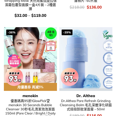
Wrapping Mask 天然角鯊烷提拉保
膚棉片- 60片裝
濕霜包覆型面膜一盒4片裝 – 2種選
價
Original
Current
$
218.00
$
136.00
擇
錢：
price
price
was:
is:
價
$
32.00
–
$
119.00
$218.00.
$136.00
錢：
-36%
-39%
用優惠劵 再減5%
menokin
Dr. Althea
優惠碼再95折!GlowPick🏆
Dr.Althea Pore Refresh Grinding
menokin 30 Seconds Bubble
Cleansing Balm 毛孔深層淨化研磨
Cleanser 30秒毛孔清潔泡泡潔面
式扭扭卸妝潔面膏 – 50ml
150ml (Pore Clear / Bright / Daily
價
Original
Current
$
189.00
$
116.00