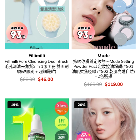
Fillimilli
Mude
Fillimilli Pore Cleansing Dual Brush
揀啱你膚質定妝餅～Mude Setting
毛孔深清去角質2 In 1潔面器 雙面刷
Powder Pact 定妝控油粉餅(#S01
頭(矽膠刷 + 超細纖維)
油肌柔焦啞緻 /#S02 乾肌亮透自然)
– 2色選擇
價
Original
Current
$
68.00
$
46.00
錢：
price
price
價
Original
Current
$
168.00
$
119.00
was:
is:
錢：
price
price
$68.00.
$46.00.
was:
is:
$168.00.
$119.00
-19%
-20%