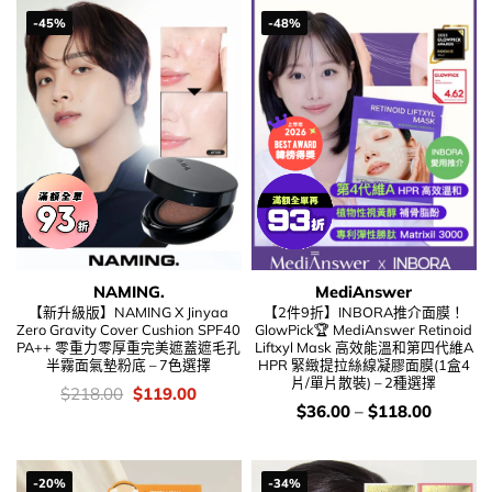
-45%
-48%
NAMING.
MediAnswer
【新升級版】NAMING X Jinyaa
【2件9折】INBORA推介面膜！
Zero Gravity Cover Cushion SPF40
GlowPick🏆 MediAnswer Retinoid
PA++ 零重力零厚重完美遮蓋遮毛孔
Liftxyl Mask 高效能溫和第四代維A
半霧面氣墊粉底 – 7色選擇
HPR 緊緻提拉絲線凝膠面膜(1盒4
片/單片散裝) – 2種選擇
價
Original
Current
$
218.00
$
119.00
錢：
price
price
價
$
36.00
–
$
118.00
was:
is:
錢：
$218.00.
$119.00.
-20%
-34%