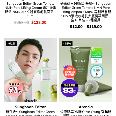
Sungboon Editor Green Tomato
優惠碼再95折!新升級～Sungboon
NMN Pore Lifting Cream 專利綠番
Editor Green Tomato NMN Pore
茄💚 NMN 3D 立體緊緻毛孔面霜 –
Lifting Ampoule Mask 專利綠番茄
50ml
X NMN緊緻收毛孔安瓶精華面膜 1
盒10片裝 – 2種選擇
價
Original
Current
$
258.00
$
128.00
錢：
price
price
價
$
12.00
–
$
119.00
was:
is:
錢：
$258.00.
$128.00.
-61%
-48%
Sungboon Editor
Arencia
新升級～Sungboon Editor Green
優惠碼再95折!Olive Young 🏆年糕
Tomato NMN Pore Hydro Soothing
潔面 Arencia Green Tea + LHA