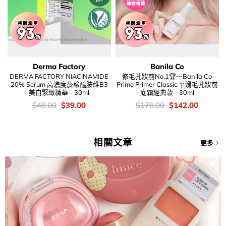
Derma Factory
Banila Co
DERMA FACTORY NIACINAMIDE
修毛孔妝前No.1🏆～Banila Co
20% Serum 高濃度菸鹼醯胺維B3
Prime Primer Classic 平滑毛孔妝前
美白緊緻精華 – 30ml
底霜經典款 – 30ml
價
Original
Current
價
Original
Current
$
48.00
$
39.00
$
178.00
$
142.00
錢：
price
price
錢：
price
price
was:
is:
was:
is:
$48.00.
$39.00.
$178.00.
$142.00
相關文章
更多