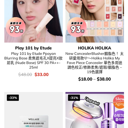
Play 101 by Etude
HOLIKA HOLIKA
Play 101 by Etude Ppoyan
New ConcealerBlusher胭脂色！ 太
Blurring Base 柔焦遮毛孔X提亮X妝
研愛用款🩷～Holika Holika My
前乳 (Nude Base) SPF 30 PA++-
Fave Piece Concealer 單色多用途
25ml
調色校正/修飾柔焦/遮瑕/胭脂色 –
19色選擇
價
Original
Current
$
48.00
$
33.00
錢：
price
price
價
$
18.00
–
$
38.00
was:
is:
錢：
$48.00.
$33.00.
-33%
-31%