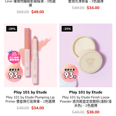
Liner 璀璨閃耀眼影眼線液 – 3色選
豐潤光澤唇蜜 – 3色選擇
擇
價
Original
Current
$
48.00
$
34.00
錢：
price
price
價
Original
Current
$
68.00
$
49.00
was:
is:
錢：
price
price
$48.00.
$34.00.
was:
is:
$68.00.
$49.00.
-29%
-25%
Play 101 by Etude
Play 101 by Etude
Play 101 by Etude Plumping Lip
Play 101 by Etude Finish Loose
Primer 豐盈唇打底唇筆 – 2色選擇
Powder 透亮輕盈定妝散粉(淺粉/淺
米色) – 2色選擇
價
Original
Current
$
48.00
$
34.00
錢：
price
price
價
Original
Current
$
48.00
$
36.00
was:
is:
錢：
price
price