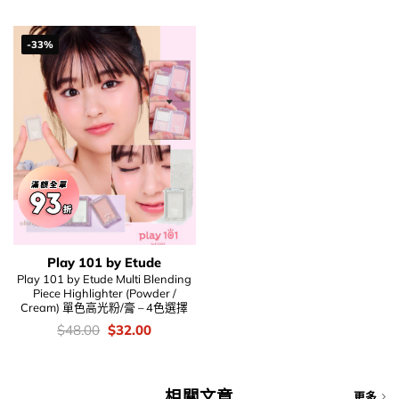
$48.00.
$34.00.
was:
is:
$48.00.
$36.00.
-33%
Play 101 by Etude
Play 101 by Etude Multi Blending
Piece Highlighter (Powder /
Cream) 單色高光粉/膏 – 4色選擇
價
Original
Current
$
48.00
$
32.00
錢：
price
price
was:
is:
$48.00.
$32.00.
相關文章
更多