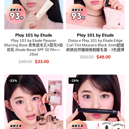
Play 101 by Etude
Play 101 by Etude
Play 101 by Etude Ppoyan
Daiso x Play 101 by Etude Edge
Blurring Base 柔焦遮毛孔X提亮X妝
Curl Tint Mascara Black 2mm超細
前乳 (Nude Base) SPF 30 PA++-
刷頭自然纖細捲翹睫毛膏 – 3色選擇
25ml
價
Original
Current
$
69.00
$
49.00
錢：
price
price
價
Original
Current
$
48.00
$
33.00
was:
is:
錢：
price
price
$69.00.
$49.00.
was:
is:
$48.00.
$33.00.
-33%
-29%