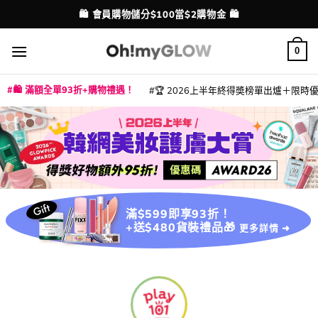
Skip
🛍️ 會員購物儲分$100當$2購物金 🛍️
配送港澳
to
content
0
🛍️ 滿額全單93折+購物禮遇！
🏆 2026上半年終得奬榜單出爐＋限時優惠
|
|
|
|
|
|
|
|
|
|
|
|
|
|
滿$599即享93折！
+送$480貨裝禮品🎁
更多詳情 ➜