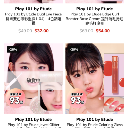
Play 101 by Etude
Play 101 by Etude
Play 101 by Etude Dual Eye Piece
Play 101 by Etude Edge Curl
拼圖雙色眼影盤(01-04) – 4色調選
Booster Base Cream 提升睫毛捲翹
擇
睫毛打底膏
價
Original
Current
價
Original
Current
$
49.00
$
32.00
$
69.00
$
54.00
錢：
price
price
錢：
price
price
was:
is:
was:
is:
$49.00.
$32.00.
$69.00.
$54.00.
-28%
-29%
缺貨中
Play 101 by Etude
Play 101 by Etude
Play 101 by Etude Jewel Glitter
Play 101 by Etude Coloring Gloss