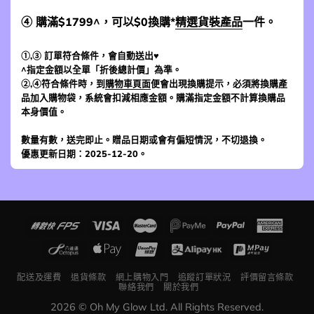
④ 購滿$1799^，可以$0換購*
精選貨裝產品
一件。
①,③ 訂單符合條件，會自動送出♥
^指定金額以全單「折後總計價」為準。
②,④符合條件時，到
購物車頁面
便會出現換購提示，必須將換購產
品加入購物袋，系統會扣減相應金額。購滿指定金額不計算換購品
本身價值。
數量有數，送完即止。贈品日期或會有偏短情況，不切退換。
優惠更新日期：2025-12-20。
配送及運費
退貨條款
網上購物入門
追蹤訂單狀況
評價留言條款
聯絡我們
關於我們
2026 © Oh My Glow Ltd. All Rights Reserved.