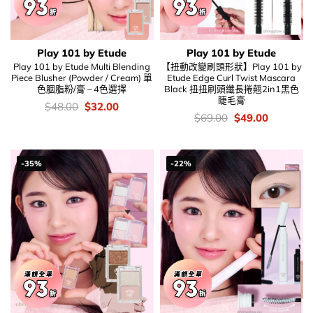
Play 101 by Etude
Play 101 by Etude
Play 101 by Etude Multi Blending
【扭動改變刷頭形狀】Play 101 by
Piece Blusher (Powder / Cream) 單
Etude Edge Curl Twist Mascara
色胭脂粉/膏 – 4色選擇
Black 扭扭刷頭纖長捲翹2in1黑色
睫毛膏
價
Original
Current
$
48.00
$
32.00
錢：
price
price
價
Original
Current
$
69.00
$
49.00
was:
is:
錢：
price
price
$48.00.
$32.00.
was:
is:
$69.00.
$49.00.
-35%
-22%