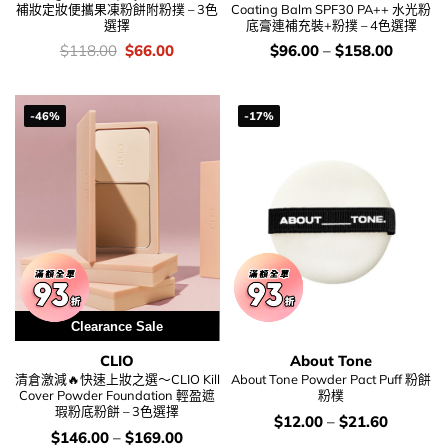
補妝定妝便攜果凍粉餅附粉撲 – 3色
Coating Balm SPF30 PA++ 水光粉
選擇
底膏連補充裝+粉撲 – 4色選擇
價
Original
Current
價
$
118.00
$
66.00
$
96.00
–
$
158.00
錢：
price
price
錢：
was:
is:
$118.00.
$66.00.
-46%
-17%
Clearance Sale
CLIO
About Tone
清倉激減🔥快速上妝之選～CLIO Kill
About Tone Powder Pact Puff 粉餅
Cover Powder Foundation 輕盈遮
粉樸
瑕粉底粉餅 – 3色選擇
價
$
12.00
–
$
21.60
錢：
價
$
146.00
–
$
169.00