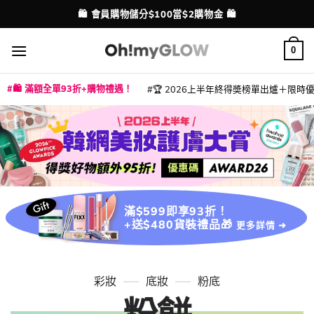
Skip
🛍️ 會員購物儲分$100當$2購物金 🛍️
配送港澳
to
content
0
🛍️ 滿額全單93折+購物禮遇！
🏆 2026上半年終得奬榜單出爐＋限時優惠
|
|
|
|
|
|
|
|
|
|
|
|
|
|
滿$599即享93折！
+送$480貨裝禮品🎁
更多詳情 ➜
彩妝
底妝
粉底