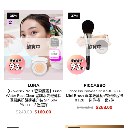
錢：
-35%
-37%
🏆
缺貨中
缺貨中
LUNA
PICCASSO
【GlowPick No.1 🏆粉底霜】Luna
Piccasso Powder Brush #128 +
Water Pact Clear 皇牌水光輕薄保
Mini Brush 專業級黑柄碎粉/修容掃
濕粉底粉餅連補充裝 SPF50+
#128 ＋迷你掃 一套2件
PA+++ – 3色選擇
價
Original
Current
$
428.00
$
268.00
錢：
price
price
價
Original
Current
$
248.00
$
160.00
was:
is:
錢：
price
price
$428.00.
$268.00
was:
is:
$248.00.
$160.00.