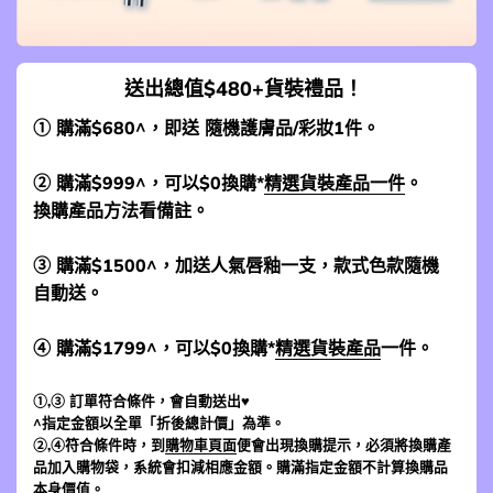
送出總值$480+貨裝禮品！
① 購滿$680^，即送 隨機護膚品/彩妝1件。
② 購滿$999^，可以$0換購*
精選貨裝產品一件
。
換購產品方法看備註。
③ 購滿$1500^，加送人氣唇釉一支，款式色款隨機
自動送。
④ 購滿$1799^，可以$0換購*
精選貨裝產品
一件。
①,③ 訂單符合條件，會自動送出♥
^指定金額以全單「折後總計價」為準。
②,④符合條件時，到
購物車頁面
便會出現換購提示，必須將換購產
品加入購物袋，系統會扣減相應金額。購滿指定金額不計算換購品
本身價值。