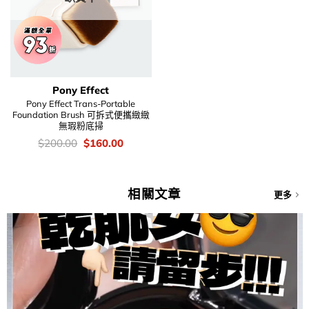
Pony Effect
Pony Effect Trans-Portable
Foundation Brush 可拆式便攜緻緻
無瑕粉底掃
價
Original
Current
$
200.00
$
160.00
錢：
price
price
was:
is:
$200.00.
$160.00.
相關文章
更多