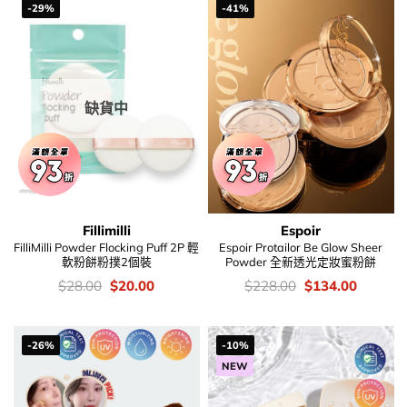
-29%
-41%
缺貨中
Fillimilli
Espoir
FilliMilli Powder Flocking Puff 2P 輕
Espoir Protailor Be Glow Sheer
軟粉餅粉撲2個裝
Powder 全新透光定妝蜜粉餅
價
Original
Current
價
Original
Current
$
28.00
$
20.00
$
228.00
$
134.00
錢：
price
price
錢：
price
price
was:
is:
was:
is:
$28.00.
$20.00.
$228.00.
$134.00
-26%
-10%
NEW