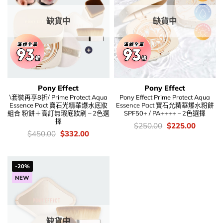
缺貨中
缺貨中
Pony Effect
Pony Effect
\套裝再享8折/ Prime Protect Aqua
Pony Effect Prime Protect Aqua
Essence Pact 寶石光精華爆水底妝
Essence Pact 寶石光精華爆水粉餅
組合 粉餅＋高訂無瑕底妝刷 – 2色選
SPF50+ / PA++++ – 2色選擇
擇
價
Original
Current
$
250.00
$
225.00
錢：
price
price
價
Original
Current
$
450.00
$
332.00
was:
is:
錢：
price
price
$250.00.
$225.00
was:
is:
$450.00.
$332.00.
-20%
NEW
缺貨中