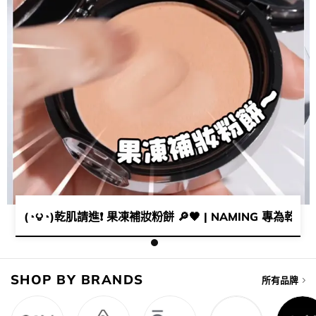
(◔౪◔)乾肌請進❗ 果凍補妝粉餅 🔎🖤 | NAMING 專為乾肌
SHOP BY BRANDS
所有品牌