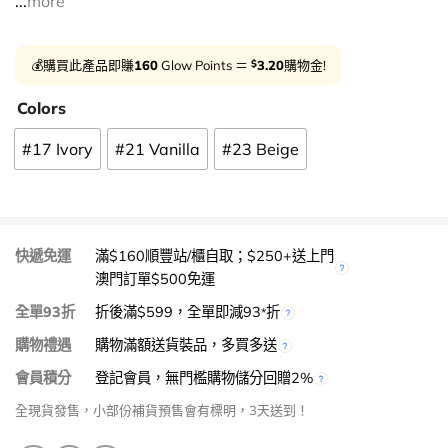
...
more
$
💰購買此產品即賺
160
Glow Points ＝
3.20
購物金!
Colors
#17 Ivory
#21 Vanilla
#23 Beige
快遞免運
滿$160順豐站/櫃自取；$250+送上門
澳門訂單$500免運
全單93折
折後滿$599，全單即減93
折
*
購物禮遇
購物滿額送貨裝品，多買多送
會員積分
登記會員，無門檻購物儲分回贈2%
全現貨發售，小部份補貨預售會有標明，3天送到！