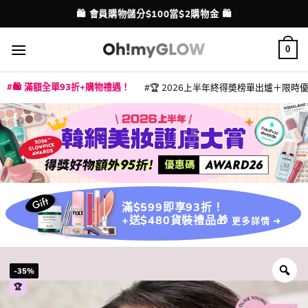
Skip
💳 支援消費券、FPS、八達通、PAYME、信用卡付款
配送港澳
to
content
0
🛍️ 滿額全單93折+購物禮遇！
🏆 2026上半年終得奬榜單出爐＋限時優惠
|
|
|
|
|
|
|
|
|
|
|
|
|
|
滿$599即享93折！
+送$480貨裝禮品🎁
更多詳情 ➜
-35%
🏆