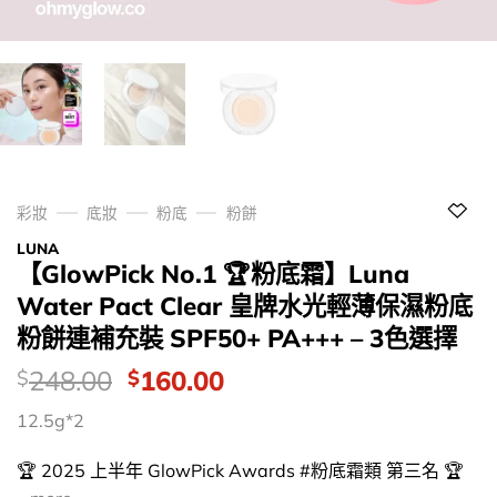
彩妝
底妝
粉底
粉餅
LUNA
【GlowPick No.1 🏆粉底霜】Luna
Water Pact Clear 皇牌水光輕薄保濕粉底
粉餅連補充裝 SPF50+ PA+++ – 3色選擇
價
Original
Current
248.00
160.00
$
$
錢：
price
price
12.5g*2
was:
is:
$248.00.
$160.00.
🏆 2025 上半年 GlowPick Awards #粉底霜類 第三名 🏆