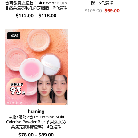
合研發磨皮胭脂！Blur Wear Blush
撲 – 6色選擇
自然柔焦零毛孔命定胭脂 – 6色選擇
價
Original
Current
$
108.00
$
69.00
錢：
price
price
價
$
112.00
–
$
118.00
was:
is:
錢：
$108.00.
$69.00.
-43%
haming
定妝X胭脂2合1～Haming Multi
Coloring Powder Blur 多用途水彩
柔焦定妝胭脂散粉 – 4色選擇
價
$
78.00
–
$
89.00