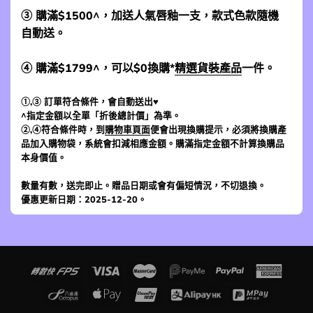
③ 購滿$1500^，加送人氣唇釉一支，款式色款隨機
自動送。
④ 購滿$1799^，可以$0換購*
精選貨裝產品
一件。
①,③ 訂單符合條件，會自動送出♥
^指定金額以全單「折後總計價」為準。
②,④符合條件時，到
購物車頁面
便會出現換購提示，必須將換購產
品加入購物袋，系統會扣減相應金額。購滿指定金額不計算換購品
本身價值。
數量有數，送完即止。贈品日期或會有偏短情況，不切退換。
優惠更新日期：2025-12-20。