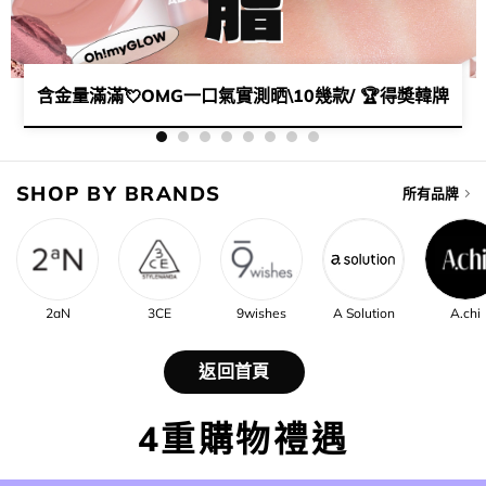
啱0出錯🥳の​​胭脂上妝好物🎀💕​
含金量滿滿💘OMG一口氣實測晒\10幾款/ 🏆得奬韓牌胭脂s
SHOP BY BRANDS
所有品牌
2aN
3CE
9wishes
A Solution
A.chi
返回首頁
4重購物禮遇