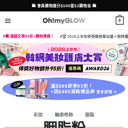
Skip
🛍️ 會員購物儲分$100當$2購物金 🛍️
配送港澳
to
content
0
🛍️ 滿額全單93折+購物禮遇！
🏆 2026上半年終得奬榜單出爐＋限時優惠
|
|
|
|
|
|
|
|
|
|
|
|
|
|
滿$599即享93折！
+送$480貨裝禮品🎁
更多詳情 ➜
彩妝
輪廓修飾
胭脂