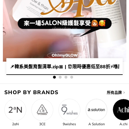
🏻‍♀️頭髮蓬鬆又super shine✨🎶
📌​韓系美髮育髮清單.zip🎀​ | ​⏰​限時優惠低至88折⚡​喺屋企都可以
SHOP BY BRANDS
所有品牌
2aN
3CE
9wishes
A Solution
A.chi