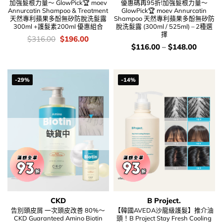
加強髮根力量～ GlowPick🏆 moev
優惠碼再95折!加強髮根力量～
Annurcatin Shampoo & Treatment
GlowPick🏆 moev Annurcatin
天然專利蘋果多酚無矽防脫洗髮露
Shampoo 天然專利蘋果多酚無矽防
300ml +護髮素200ml 優惠組合
脫洗髮露 (300ml / 525ml) – 2種選
擇
價
Original
Current
$
316.00
$
196.00
錢：
price
price
價
$
116.00
–
$
148.00
was:
is:
錢：
$316.00.
$196.00.
-29%
-14%
缺貨中
CKD
B Project.
告別頭皮屑 一次頭皮改善 80%～
【韓國AVEDA沙龍級護髮】推介油
CKD Guaranteed Amino Biotin
頭！B Project Stay Fresh Cooling