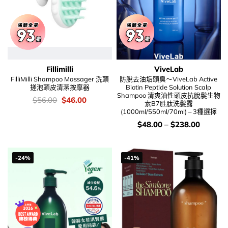
Fillimilli
ViveLab
FilliMilli Shampoo Massager 洗頭
防脫去油垢頭臭～ViveLab Active
搓泡頭皮清潔按摩器
Biotin Peptide Solution Scalp
Shampoo 清爽油性頭皮抗脫髮生物
價
Original
Current
$
56.00
$
46.00
素B7胜肽洗髮露
錢：
price
price
(1000ml/550ml/70ml) – 3種選擇
was:
is:
$56.00.
$46.00.
價
$
48.00
–
$
238.00
錢：
-24%
-41%