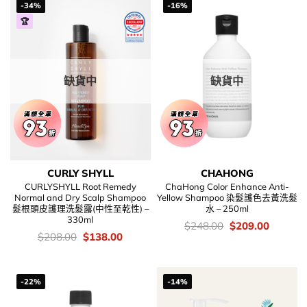
-34%
-16%
🏆
缺貨中
缺貨中
CURLY SHYLL
CHAHONG
CURLYSHYLL Root Remedy
ChaHong Color Enhance Anti-
Normal and Dry Scalp Shampoo
Yellow Shampoo 染髮護色去黃洗髮
髮根頭皮護理洗髮露(中性至乾性) –
水 – 250ml
330ml
價
Original
Current
$
248.00
$
209.00
錢：
price
price
價
Original
Current
$
208.00
$
138.00
was:
is:
錢：
price
price
$248.00.
$209.00
was:
is:
$208.00.
$138.00.
-22%
-14%