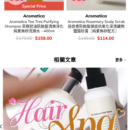
Special Price
Aromatica
Aromatica
Aromatica Tea Tree Purifying
Aromatica Rosemary Scalp Scrub
Shampoo 茶樹控油防脫髮清爽淨化
迷迭香防脫髮頭皮抗氧化深清礦物
純素無矽洗頭水 – 400ml
鹽磨砂膏〖純素無矽配方〗
價
Original
Current
價
Original
Current
$
179.00
$
158.00
$
149.00
$
114.00
錢：
price
price
錢：
price
price
was:
is:
was:
is:
$179.00.
$158.00.
$149.00.
$114.00
相關文章
更多