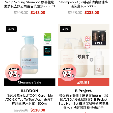
Scalp Scaling Shampoo 氨基生物
Shampoo 24小時持續清爽控油降
素清爽去頭皮角蛋白洗頭水- 750ml
溫洗髮水 – 500ml
價
Original
Current
價
Original
Current
$
208.00
$
148.00
$
278.00
$
238.00
錢：
price
price
錢：
price
price
was:
is:
was:
is:
$208.00.
$148.00.
$278.00.
$238.00
-43%
-29%
缺貨中
Clearance Sale
至抵價！
ILLIYOON
B Project.
清倉激減🔥ILLIYOON Ceramide
🤑促銷至抵價！送育髮精華🔥【韓
ATO 6.0 Top To Toe Wash 弱酸性
國AVEDA沙龍級護髮】B Project
神經醯胺沐浴露 – 500ml
Stay Hair Set 植萃深層豐盈防脫洗
髮水 + 洗髮膜精華 優惠組合
價
Original
Current
$
206.00
$
118.00