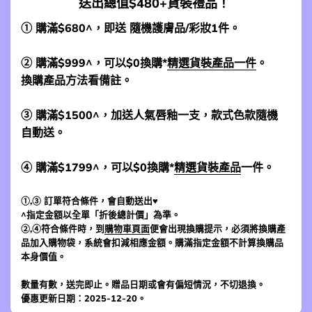
送出總值$480+貨裝禮品！
① 購滿$680^，即送 隨機護膚品/彩妝1件。
② 購滿$999^，可以$0換購*
精選貨裝產品一件
。
換購產品方法看備註。
③ 購滿$1500^，加送人氣唇釉一支，款式色款隨機
自動送。
④ 購滿$1799^，可以$0換購*
精選貨裝產品
一件。
①,③ 訂單符合條件，會自動送出♥
^指定金額以全單「折後總計價」為準。
②,④符合條件時，到
購物車頁面
便會出現換購提示，必須將換購產
品加入購物袋，系統會扣減相應金額。購滿指定金額不計算換購品
本身價值。
數量有數，送完即止。贈品日期或會有偏短情況，不切退換。
優惠更新日期：2025-12-20。