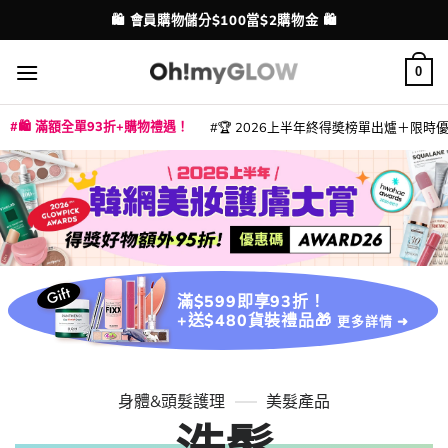
Skip
💳 支援消費券、FPS、八達通、PAYME、信用卡付款
🛍️ 會員購物儲分$100當$2購物金 🛍️
配送港澳
to
content
0
🛍️ 滿額全單93折+購物禮遇！
🏆 2026上半年終得奬榜單出爐＋限時優惠
|
|
|
|
|
|
|
|
|
|
|
|
|
|
滿$599即享93折！
+送$480貨裝禮品🎁
更多詳情 ➜
身體&頭髮護理
美髮產品