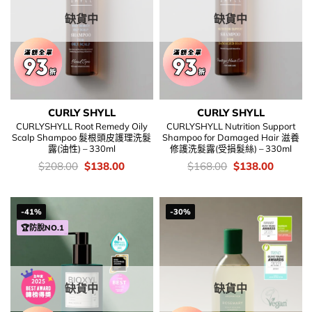
缺貨中
缺貨中
CURLY SHYLL
CURLY SHYLL
CURLYSHYLL Root Remedy Oily
CURLYSHYLL Nutrition Support
Scalp Shampoo 髮根頭皮護理洗髮
Shampoo for Damaged Hair 滋養
露(油性) – 330ml
修護洗髮露(受損髮絲) – 330ml
價
Original
Current
價
Original
Current
$
208.00
$
138.00
$
168.00
$
138.00
錢：
price
price
錢：
price
price
was:
is:
was:
is:
$208.00.
$138.00.
$168.00.
$138.00
-41%
-30%
🏆防脫NO.1
缺貨中
缺貨中