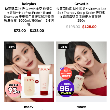
hairplus
GrowUs
優惠碼再95折!GlowPick🏆 修復受
去頑固油垢 減少脫髮～Growus Sea
損髮絲～HairPlus Protein Bond
Salt Therapy Scalp Scaler 天然海
Shampoo 雙重蛋白質胺基酸高效修
洋礦物海鹽深清頭皮角質護理 –
護洗髮露 (1000ml / 500ml) – 2種選
250g
擇
價
Original
Current
$
198.00
$
128.00
錢：
price
price
價
$
72.00
–
$
128.00
was:
is:
錢：
$198.00.
$128.00
-38%
-35%
moev
moev