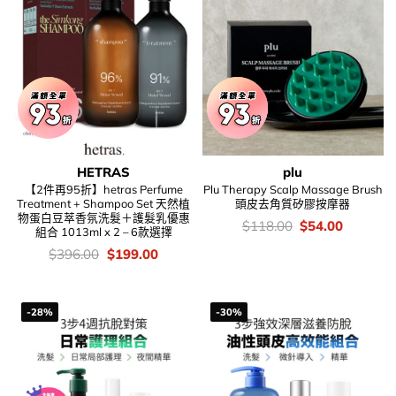
HETRAS
plu
【2件再95折】hetras Perfume
Plu Therapy Scalp Massage Brush
Treatment + Shampoo Set 天然植
頭皮去角質矽膠按摩器
物蛋白豆萃香氛洗髮＋護髮乳優惠
價
Original
Current
$
118.00
$
54.00
組合 1013ml x 2 – 6款選擇
錢：
price
price
was:
is:
價
Original
Current
$
396.00
$
199.00
$118.00.
$54.00.
錢：
price
price
was:
is:
$396.00.
$199.00.
-28%
-30%