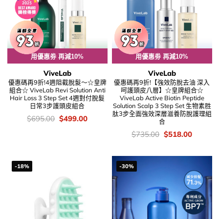
用優惠劵 再減10%
用優惠劵 再減10%
ViveLab
ViveLab
優惠碼再9折!4週阻截脫髮～☆皇牌
優惠碼再9折!【強效防脫去油 深入
組合☆ ViveLab Revi Solution Anti
呵護頭皮八層】☆皇牌組合☆
Hair Loss 3 Step Set 4週對付脫髮
ViveLab Active Biotin Peptide
日常3步護頭皮組合
Solution Scalp 3 Step Set 生物素胜
肽3步全面強效深層滋養防脫護理組
價
Original
Current
$
695.00
$
499.00
合
錢：
price
price
was:
is:
價
Original
Current
$
735.00
$
518.00
$695.00.
$499.00.
錢：
price
price
was:
is:
$735.00.
$518.00
-18%
-30%