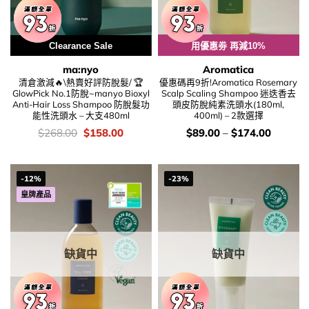
Clearance Sale
用優惠劵 再減10%
ma:nyo
Aromatica
清倉激減🔥\熱賣好評防脫髮/ 🏆
優惠碼再9折!Aromatica Rosemary
GlowPick No.1防脫~manyo Bioxyl
Scalp Scaling Shampoo 迷迭香去
Anti-Hair Loss Shampoo 防脫髮功
頭皮防脫純素洗頭水(180ml,
能性洗頭水 – 大支480ml
400ml) – 2款選擇
價
Original
Current
價
$
268.00
$
158.00
$
89.00
–
$
174.00
錢：
price
price
錢：
was:
is:
$268.00.
$158.00.
-12%
-23%
皇牌產品
缺貨中
缺貨中