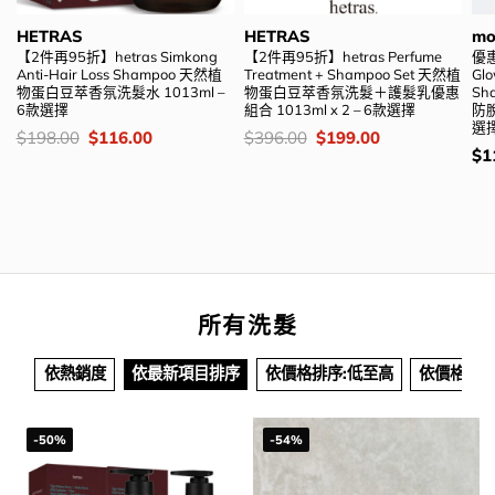
HETRAS
HETRAS
mo
【2件再95折】hetras Simkong
【2件再95折】hetras Perfume
優
Anti-Hair Loss Shampoo 天然植
Treatment + Shampoo Set 天然植
Glo
物蛋白豆萃香氛洗髮水 1013ml –
物蛋白豆萃香氛洗髮＋護髮乳優惠
Sh
6款選擇
組合 1013ml x 2 – 6款選擇
防脫
選
價
Original
Current
價
Original
Current
$
198.00
$
116.00
$
396.00
$
199.00
錢：
price
price
錢：
price
price
價
$
1
was:
is:
was:
is:
錢
$198.00.
$116.00.
$396.00.
$199.00.
所有洗髮
依熱銷度
依最新項目排序
依價格排序:低至高
依價格排序
-50%
-54%