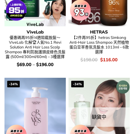
ViveLab
HETRAS
優惠碼再95折!4週阻截脫髮～
【2件再95折】hetras Simkong
ViveLab 化解🏆人氣No.1 Revi
Anti-Hair Loss Shampoo 天然植物
Solution Anti Hair Loss Scalp
蛋白豆萃香氛洗髮水 1013ml – 6款
Shampoo 專利防脫護頭皮綠色洗髮
選擇
露 (500ml/300ml/60ml) – 3種選擇
價
Original
Current
$
198.00
$
116.00
錢：
price
price
價
$
69.00
–
$
196.00
was:
is:
錢：
$198.00.
$116.00
-34%
-34%
缺貨中