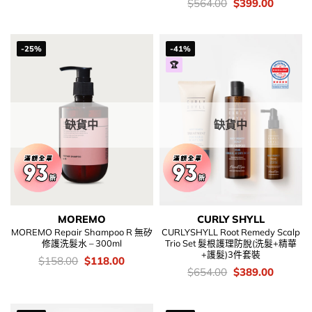
錢：
price
price
價
Original
Current
$
564.00
$
399.00
was:
is:
錢：
price
price
$206.00.
$118.00.
was:
is:
$564.00.
$399.00
-25%
-41%
🏆
缺貨中
缺貨中
MOREMO
CURLY SHYLL
MOREMO Repair Shampoo R 無矽
CURLYSHYLL Root Remedy Scalp
修護洗髮水 – 300ml
Trio Set 髮根護理防脫(洗髮+精華
+護髮)3件套裝
價
Original
Current
$
158.00
$
118.00
錢：
price
price
價
Original
Current
$
654.00
$
389.00
was:
is:
錢：
price
price
$158.00.
$118.00.
was:
is:
$654.00.
$389.00