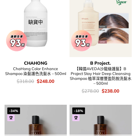
缺貨中
CHAHONG
B Project.
ChaHong Color Enhance
【韓國AVEDA沙龍級護髮】B
Shampoo 染髮護色洗髮水 – 500ml
Project Stay Hair Deep Cleansing
Shampoo 植萃深層豐盈防脫洗髮水
價
Original
Current
$
318.00
$
248.00
– 500ml
錢：
price
price
was:
is:
價
Original
Current
$
278.00
$
238.00
$318.00.
$248.00.
錢：
price
price
was:
is:
$278.00.
$238.00
-34%
-18%
🏆
🏆