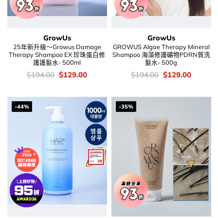
GrowUs
GrowUs
25年新升級～Growus Damage
GROWUS Algae Therapy Mineral
Therapy Shampoo EX 珍珠蛋白修
Shampoo 海藻修護礦物PDRN質洗
護護髮水- 500ml
髮水- 500g
價
Original
Current
價
Original
Current
$
194.00
$
129.00
$
194.00
$
129.00
錢：
price
price
錢：
price
price
was:
is:
was:
is:
$194.00.
$129.00.
$194.00.
$129.00
-44%
-35%