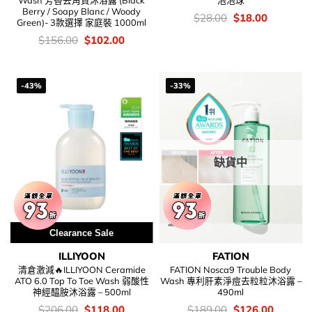
Wash 芳香去角質沐浴露 (Black
泡泡球
Berry / Soapy Blanc / Woody
價
Original
Current
$
28.00
$
18.00
Green)- 3款選擇 家庭裝 1000ml
錢：
price
price
was:
is:
價
Original
Current
$
156.00
$
102.00
$28.00.
$18.00.
錢：
price
price
was:
is:
$156.00.
$102.00.
-43%
-33%
缺貨中
Clearance Sale
ILLIYOON
FATION
清倉激減🔥ILLIYOON Ceramide
FATION Nosca9 Trouble Body
ATO 6.0 Top To Toe Wash 弱酸性
Wash 專利肝素淨痘去粒粒沐浴露 –
神經醯胺沐浴露 – 500ml
490ml
價
Original
Current
價
Original
Current
$
206.00
$
118.00
$
189.00
$
126.00