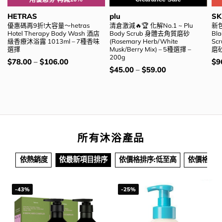
HETRAS
plu
SK
優惠碼再9折!大容量～hetras
清倉激減🔥🏆 化解No.1 ~ Plu
新包
Hotel Therapy Body Wash 酒店
Body Scrub 身體去角質磨砂
Bla
級香療沐浴露 1013ml – 7種香味
(Rosemary Herb/White
Sc
選擇
Musk/Berry Mix) – 5種選擇 –
磨
200g
價
價
$
78.00
–
$
106.00
$
9
錢：
錢
價
$
45.00
–
$
59.00
錢：
所有沐浴產品
依熱銷度
依最新項目排序
依價格排序:低至高
依價格排序
-43%
-25%