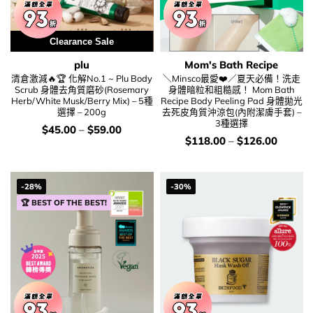
Clearance Sale
plu
Mom's Bath Recipe
清倉激減🔥🏆 化解No.1 ~ Plu Body
＼Minsco最愛❤️／夏天必備！洗走
Scrub 身體去角質磨砂(Rosemary
身體暗粒和粗糙感！ Mom Bath
Herb/White Musk/Berry Mix) – 5種
Recipe Body Peeling Pad 身體拋光
選擇 – 200g
去死皮角質沖涼包(內附潔膚手套) –
3種選擇
價
$
45.00
–
$
59.00
錢：
價
$
118.00
–
$
126.00
錢：
-28%
-30%
🏆 BEST OF THE BEST!