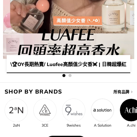
魅力🤩​好物推薦+香味指南大放送！💓​
\🏆​OY長期熱賣/ Luafee高顏值少女香💓​ | 日韓超爆紅​​🥰​
SHOP BY BRANDS
所有品牌
2aN
3CE
9wishes
A Solution
A.chi