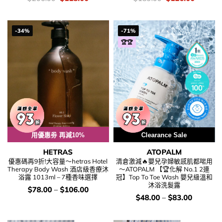
錢：
price
price
錢：
price
price
was:
is:
was:
is:
$206.00.
$118.00.
$189.00.
$126.00
-34%
-71%
🏆🏆
用優惠劵 再減10%
Clearance Sale
HETRAS
ATOPALM
優惠碼再9折!大容量～hetras Hotel
清倉激減🔥嬰兒孕婦敏感肌都啱用
Therapy Body Wash 酒店級香療沐
～ATOPALM 【🏆化解 No.1 2連
浴露 1013ml – 7種香味選擇
冠】Top To Toe Wash 嬰兒級溫和
沐浴洗髮露
價
$
78.00
–
$
106.00
錢：
價
$
48.00
–
$
83.00
錢：