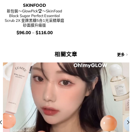
SKINFOOD
新包裝～GlowPick🏆～SkinFood
Black Sugar Perfect Essential
Scrub 2X 皇牌黑糖5合1光采精華磨
砂面膜升級版
價
$
96.00
–
$
116.00
錢：
相關文章
更多