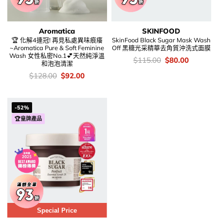
Aromatica
SKINFOOD
🏆 化解4連冠! 再見私處異味痕癢
SkinFood Black Sugar Mask Wash
~Aromatica Pure & Soft Feminine
Off 黑糖光采精華去角質沖洗式面膜
Wash 女性私密No.1💕天然純淨溫
價
Original
Current
$
115.00
$
80.00
和泡泡清潔
錢：
price
price
was:
is:
價
Original
Current
$
128.00
$
92.00
$115.00.
$80.00.
錢：
price
price
was:
is:
$128.00.
$92.00.
-52%
🏆皇牌產品
Special Price