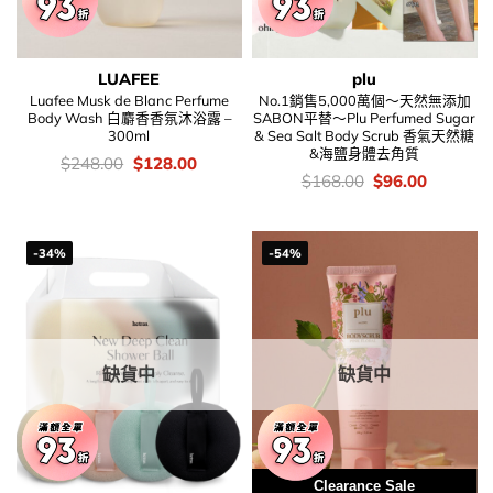
LUAFEE
plu
Luafee Musk de Blanc Perfume
No.1銷售5,000萬個～天然無添加
Body Wash 白麝香香氛沐浴露 –
SABON平替～Plu Perfumed Sugar
300ml
& Sea Salt Body Scrub 香氣天然糖
&海鹽身體去角質
價
Original
Current
$
248.00
$
128.00
錢：
price
price
價
Original
Current
$
168.00
$
96.00
was:
is:
錢：
price
price
$248.00.
$128.00.
was:
is:
$168.00.
$96.00.
-34%
-54%
缺貨中
缺貨中
Clearance Sale