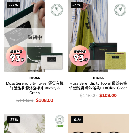
-27%
-27%
缺貨中
moss
moss
Moss Serendipity Towel 優質有機
Moss Serendipity Towel 優質有機
竹纖維身體沐浴毛巾 #Ivory &
竹纖維身體沐浴毛巾 #Olive Green
Green
價
Original
Current
$
148.00
$
108.00
錢：
price
price
價
Original
Current
$
148.00
$
108.00
was:
is:
錢：
price
price
$148.00.
$108.00
was:
is:
$148.00.
$108.00.
-37%
-61%