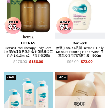
HETRAS
Derma:B
Hetras Hotel Therapy Body Care
無添加 99.9%抗菌 Derma:B Daily
Set 飯店級香氛沐浴露＋身體乳優惠
Moisture Foaming Hand Wash 日
組合 1,013ml x2 – 7款香氣選擇
常溫和保濕泡泡洗手液 – 500ml
價
Original
Current
價
Original
Current
$
276.00
$
156.00
$
96.00
$
72.00
錢：
price
price
錢：
price
price
was:
is:
was:
is:
$276.00.
$156.00.
$96.00.
$72.00.
-30%
-50%
缺貨中