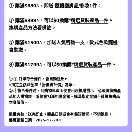
① 購滿$680^，即送 隨機護膚品/彩妝1件。
② 購滿$999^，可以$0換購*
精選貨裝產品一件
。
換購產品方法看備註。
③ 購滿$1500^，加送人氣唇釉一支，款式色款隨機
自動送。
④ 購滿$1799^，可以$0換購*
精選貨裝產品
一件。
①,③ 訂單符合條件，會自動送出♥
^指定金額以全單「折後總計價」為準。
②,④符合條件時，到
購物車頁面
便會出現換購提示，必須將換購產
品加入購物袋，系統會扣減相應金額。購滿指定金額不計算換購品
本身價值。
數量有數，送完即止。贈品日期或會有偏短情況，不切退換。
優惠更新日期：2025-12-20。