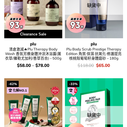
缺貨中
Clearance Sale
plu
plu
清倉激減🔥Plu Therapy Body
Plu Body Scrub Prestige Therapy
Wash 香氛芳療身體沖涼沐浴露(薰
Edition 角質·保濕·抗氧化·修護提亮
衣草/羅勒尤加利/香草百合) – 500g
核桃殻葡萄籽身體磨砂 – 180g
價
價
Original
Current
$
58.00
–
$
78.00
$
118.00
$
65.00
錢：
錢：
price
price
was:
is:
$118.00.
$65.00.
-62%
-33%
🏆 化解NO.1
🏆
缺貨中