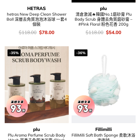
HETRAS
plu
hetras New Deep Clean Shower
清倉激減🔥韓國No.1磨砂膏 Plu
Ball 深層去角質泡泡沐浴球 一套4
Body Scrub 身體去角質磨砂膏 –
個裝
#Pink Floral 粉色花香 200g
價
Original
Current
價
Original
Current
$
118.00
$
78.00
$
118.00
$
54.00
錢：
price
price
錢：
price
price
was:
is:
was:
is:
$118.00.
$78.00.
$118.00.
$54.00.
-35%
-36%
plu
Fillimilli
Plu Aroma Perfume Scrub Body
FilliMilli Soft Bath Sponge 柔軟沐浴