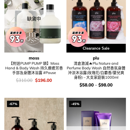
缺貨中
Clearance Sale
moss
plu
【附送PUMP PUMP 頭】Moss
清倉激減🔥Plu Nature and
Hand & Body Wash 持久療癒芳香
Perfume Body Wash 自然香氛身體
手部及身體沐浴露 #Pause
沖涼沐浴露(玫瑰花/白麝香/嬰兒爽
身粉) – 大支家庭裝1000ml
價
Original
Current
$
310.00
$
196.00
錢：
price
price
價
$
58.00
–
$
98.00
was:
is:
錢：
$310.00.
$196.00.
-67%
-45%