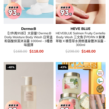
Derma:B
HEVE BLUE
【2件再95折】大容量! Derma:B
HEVEBLUE Salmon Fruity Centella
Daily Moisture Body Wash 日常溫
Body Wash 三文魚子PDRN X 鮮果
和弱酸保濕沐浴露 1000ml – 3種香
萃取 X 積雪草水潤修護身體沐浴露 –
味選擇
300ml
價
Original
Current
價
Original
Current
$
168.00
$
118.00
$
298.00
$
148.00
錢：
price
price
錢：
price
price
was:
is:
was:
is:
$168.00.
$118.00.
$298.00.
$148.00
-48%
-43%