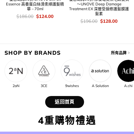
Essence 高養蛋白絲滑柔順護髮精
～UNOVE Deep Damage
華 – 70ml
Treatment EX 深層受損修護髮膜護
髮素
價
Original
Current
$
186.00
$
124.00
錢：
price
price
價
Original
Current
$
196.00
$
128.00
was:
is:
錢：
price
price
$186.00.
$124.00.
was:
is:
$196.00.
$128.00
SHOP BY BRANDS
所有品牌
2aN
3CE
9wishes
A Solution
A.chi
返回首頁
4重購物禮遇