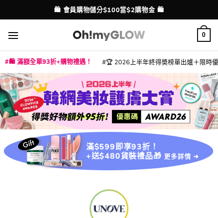
Skip
🛍️ 會員購物儲分$100當$2購物金 🛍️
配送港澳
to
content
0
🛍️ 滿額全單93折+購物禮遇！
🏆 2026上半年終得奬榜單出爐＋限時優惠
|
|
|
|
|
|
|
|
|
|
|
|
|
|
滿$599即享93折！
+送$480貨裝禮品🎁
更多詳情 ➜