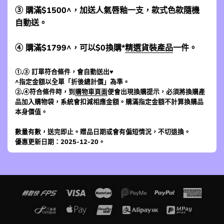
③ 購滿$1500^，加送人氣唇釉一支，款式色款隨機
自動送。
④ 購滿$1799^，可以$0換購*
精選貨裝產品
一件。
①,③ 訂單符合條件，會自動送出♥
^指定金額以全單「折後總計價」為準。
②,④符合條件時，到
購物車頁面
便會出現換購提示，必須將換購產
品加入購物袋，系統會扣減相應金額。購滿指定金額不計算換購品
本身價值。
數量有數，送完即止。贈品日期或會有偏短情況，不切退換。
優惠更新日期：2025-12-20。