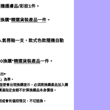
 隨機護膚品/彩妝1件。
0換購*
精選貨裝產品一件
。
加送人氣唇釉一支，款式色款隨機自動
$0換購*
精選貨裝產品
一件。
出♥
價」為準。
面
便會出現換購提示，必須將換購產品加入購
購滿指定金額不計算換購品本身價值。
期或會有偏短情況，不切退換。