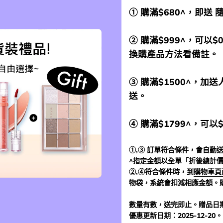
① 購滿$680^，即送
② 購滿$999^，可以$
換購產品方法看備註。
③ 購滿$1500^，
送。
④ 購滿$1799^，可以
①,③ 訂單符合條件，會自動送
^指定金額以全單「折後總計
②,④符合條件時，到
購物車頁
物袋，系統會扣減相應金額。
數量有數，送完即止。贈品日
優惠更新日期：2025-12-20。