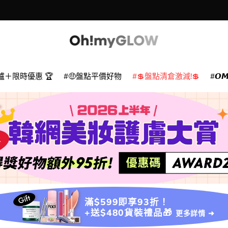
爐＋限時優惠 🏆
🤑盤點平價好物
💲盤點清倉激減!💲
𝙊
滿$599即享93折！
+送$480貨裝禮品🎁
更多詳情 ➜