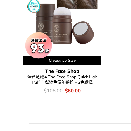
Clearance Sale
The Face Shop
清倉激減🔥The Face Shop Quick Hair
Puff 自然遮色氣墊髮粉 – 2色選擇
價
Original
Current
$
108.00
$
80.00
錢：
price
price
was:
is:
$108.00.
$80.00.