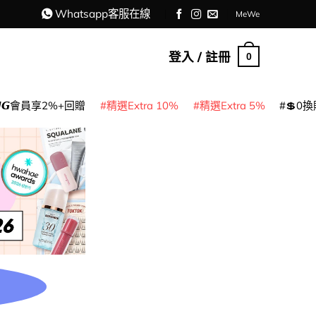
Whatsapp客服在線
MeWe
登入 / 註冊
0
𝙈𝙂會員享2%+回贈
精選Extra 10%
精選Extra 5%
💲0