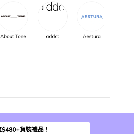
About Tone
addct
Aestura
AH
$480+貨裝禮品！