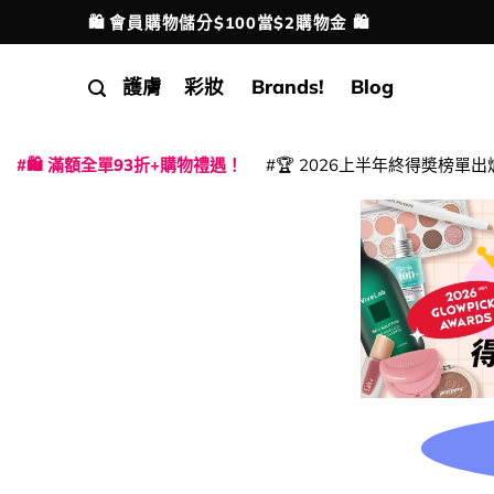
Skip
🛍️ 會員購物儲分$100當$2購物金 🛍️
配送港澳
to
content
護膚
彩妝
Brands!
Blog
🛍️ 滿額全單93折+購物禮遇！
🏆 2026上半年終得奬榜單出
|
|
|
|
|
|
|
|
|
|
|
|
|
|