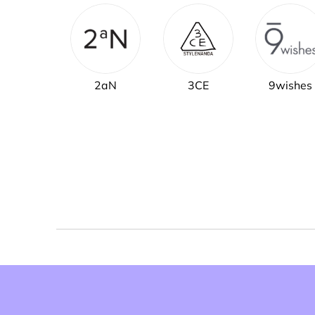
2aN
3CE
9wishes