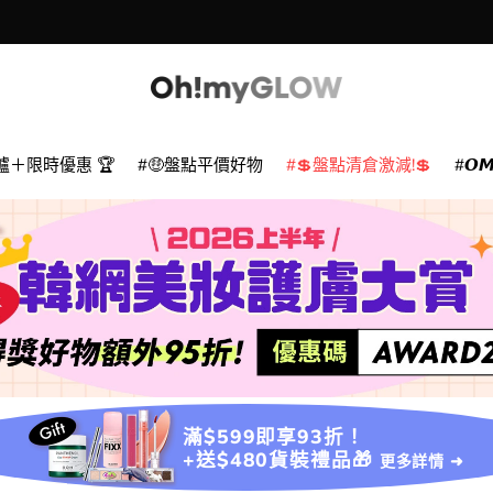
爐＋限時優惠 🏆
🤑盤點平價好物
💲盤點清倉激減!💲
𝙊
滿$599即享93折！
+送$480貨裝禮品🎁
更多詳情 ➜