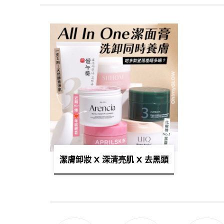
潔膚卸妝 X 深清亮肌 X 去黑頭角質 X 修復屏障一支