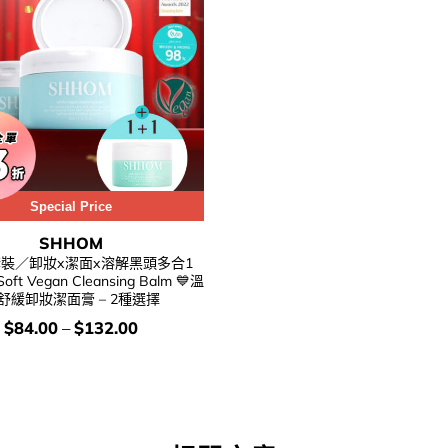
Special Price
SHHOM
套裝／卸妝x潔面x溶解黑頭多合1
ft Vegan Cleansing Balm 💙溫
舒緩卸妝潔面膏 – 2種選擇
價
$
84.00
–
$
132.00
錢：