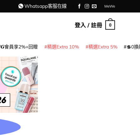
Whatsapp客服在線
MeWe
登入 / 註冊
0
𝙈𝙂會員享2%+回贈
精選Extra 10%
精選Extra 5%
💲0