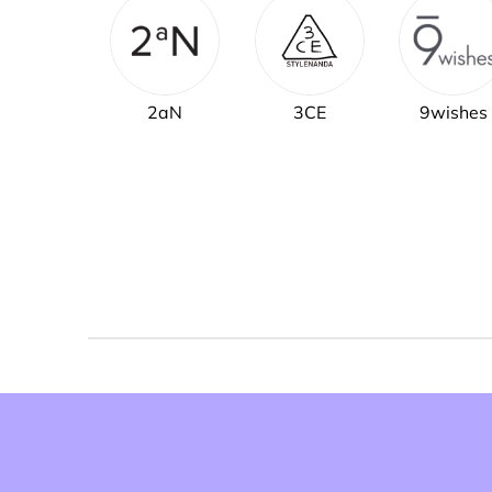
2aN
3CE
9wishes