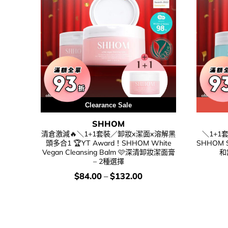
Clearance Sale
Special Price
SHHOM
清倉激減🔥＼1+1套裝／卸妝x潔面x溶解黑
＼1+1
頭多合1 🏆YT Award！SHHOM White
SHHOM So
Vegan Cleansing Balm 🩷深清卸妝潔面膏
和
– 2種選擇
價
$
84.00
–
$
132.00
錢：