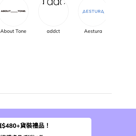
About Tone
addct
Aestura
AH
$480+貨裝禮品！