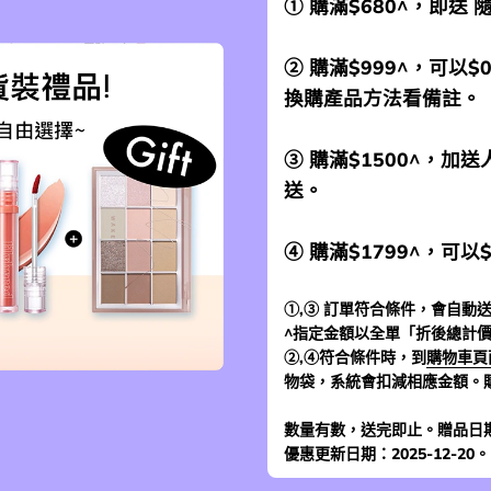
① 購滿$680^，即送
② 購滿$999^，可以$
換購產品方法看備註。
③ 購滿$1500^，
送。
④ 購滿$1799^，可以
①,③ 訂單符合條件，會自動送
^指定金額以全單「折後總計
②,④符合條件時，到
購物車頁
物袋，系統會扣減相應金額。
數量有數，送完即止。贈品日
優惠更新日期：2025-12-20。