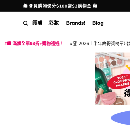
Skip
🛍️ 會員購物儲分$100當$2購物金 🛍️
配送港澳
to
content
護膚
彩妝
Brands!
Blog
🛍️ 滿額全單93折+購物禮遇！
🏆 2026上半年終得奬榜單出
|
|
|
|
|
|
|
|
|
|
|
|
|
|