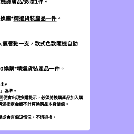
 隨機護膚品/彩妝1件。
0換購*
精選貨裝產品一件
。
加送人氣唇釉一支，款式色款隨機自動
$0換購*
精選貨裝產品
一件。
出♥
價」為準。
面
便會出現換購提示，必須將換購產品加入購
購滿指定金額不計算換購品本身價值。
期或會有偏短情況，不切退換。