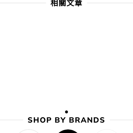
相關文章
KO😨​❓ | ALL IN 1多用途cleanser指南 一次過滿足你全部
SHOP BY BRANDS