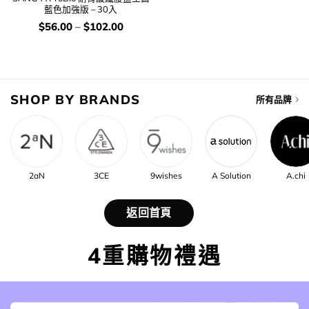
藍色加強版 – 30入
價
$
56.00
–
$
102.00
錢：
SHOP BY BRANDS
所有品牌
2aN
3CE
9wishes
A Solution
A.chi
返回首頁
4重購物禮遇