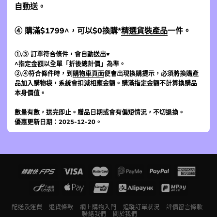
自動送。
④ 購滿$1799^，可以$0換購*
精選貨裝產品
一件。
①,③ 訂單符合條件，會自動送出♥
^指定金額以全單「折後總計價」為準。
②,④符合條件時，到
購物車頁面
便會出現換購提示，必須將換購產
品加入購物袋，系統會扣減相應金額。購滿指定金額不計算換購品
本身價值。
數量有數，送完即止。贈品日期或會有偏短情況，不切退換。
優惠更新日期：2025-12-20。
配送及運費
退貨條款
網上購物入門
追蹤訂單狀況
評價留言條款
聯絡我們
關於我們