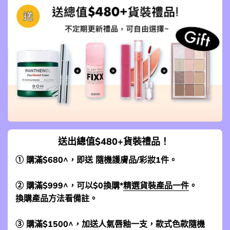
送出總值$480+貨裝禮品！
① 購滿$680^，即送 隨機護膚品/彩妝1件。
② 購滿$999^，可以$0換購*
精選貨裝產品一件
。
換購產品方法看備註。
③ 購滿$1500^，加送人氣唇釉一支，款式色款隨機