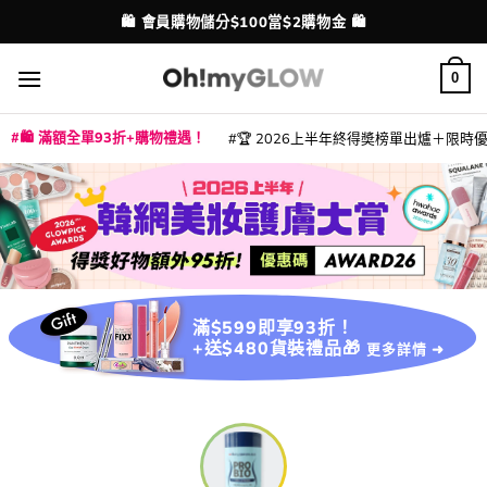
Skip
🛍️ 會員購物儲分$100當$2購物金 🛍️
配送港澳
to
content
0
🛍️ 滿額全單93折+購物禮遇！
🏆 2026上半年終得奬榜單出爐＋限時優惠
|
|
|
|
|
|
|
|
|
|
|
|
|
|
滿$599即享93折！
+送$480貨裝禮品🎁
更多詳情 ➜