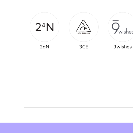
2aN
3CE
9wishes