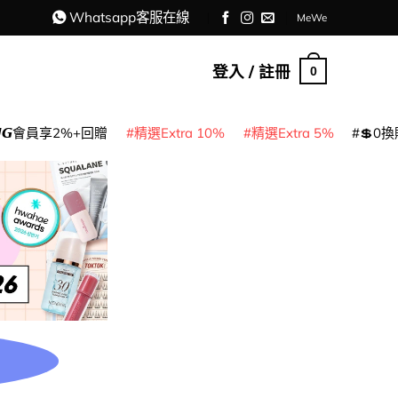
Whatsapp客服在線
MeWe
登入 / 註冊
0
𝙈𝙂會員享2%+回贈
精選Extra 10%
精選Extra 5%
💲0