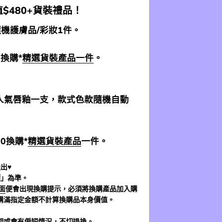
$480+貨裝禮品！
 隨機護膚品/彩妝1件。
0換購*
精選貨裝產品一件
。
加送人氣唇釉一支，款式色款隨機自動
$0換購*
精選貨裝產品
一件。
出♥
價」為準。
面
便會出現換購提示，必須將換購產品加入購
購滿指定金額不計算換購品本身價值。
期或會有偏短情況，不切退換。