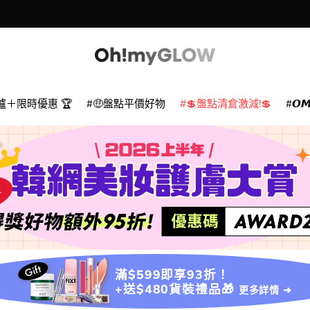
爐＋限時優惠 🏆
🤑盤點平價好物
💲盤點清倉激減!💲
𝙊
滿$599即享93折！
+送$480貨裝禮品🎁
更多詳情 ➜