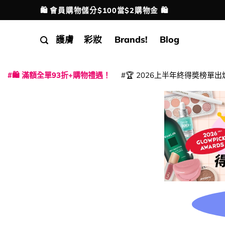
Skip
🛍️ 會員購物儲分$100當$2購物金 🛍️
配送港澳
to
content
護膚
彩妝
Brands!
Blog
🛍️ 滿額全單93折+購物禮遇！
🏆 2026上半年終得奬榜單出
|
|
|
|
|
|
|
|
|
|
|
|
|
|