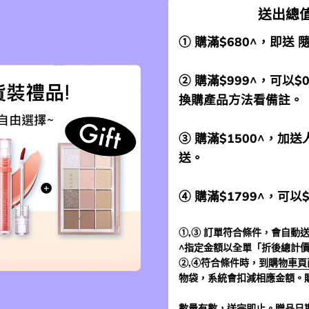
送出總值
① 購滿$680^，即送
② 購滿$999^，可以$
換購產品方法看備註。
③ 購滿$1500^，
送。
④ 購滿$1799^，可以
①,③ 訂單符合條件，會自動送
^指定金額以全單「折後總計
②,④符合條件時，到
購物車頁
物袋，系統會扣減相應金額。
數量有數，送完即止。贈品日