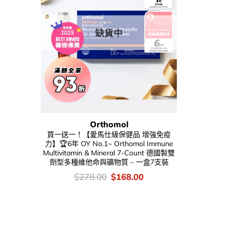
缺貨中
Orthomol
買一送一！【愛馬仕級保健品 增強免疫
力】🏆6年 OY No.1~ Orthomol Immune
Multivitamin & Mineral 7-Count 德國製雙
劑型多種維他命與礦物質 – 一盒7支裝
價
Original
Current
$
278.00
$
168.00
錢：
price
price
was:
is:
$278.00.
$168.00.