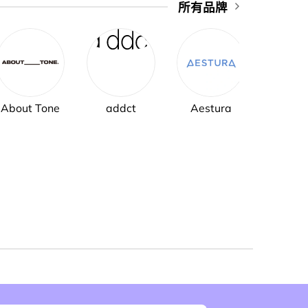
所有品牌
About Tone
addct
Aestura
AH