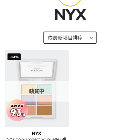
NYX
-14%
缺貨中
NYX
NYX Color Correcting Palette 6色