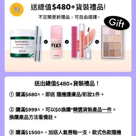
送出總值$480+貨裝禮品！
① 購滿$680^，即送 隨機護膚品/彩妝1件。
② 購滿$999^，可以$0換購*
精選貨裝產品一件
。
換購產品方法看備註。
③ 購滿$1500^，加送人氣唇釉一支，款式色款隨機