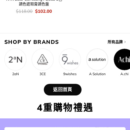
調色遮瑕膏調色盤
價
Original
Current
$
118.00
$
102.00
錢：
price
price
was:
is:
$118.00.
$102.00.
SHOP BY BRANDS
所有品牌
2aN
3CE
9wishes
A Solution
A.chi
返回首頁
4重購物禮遇