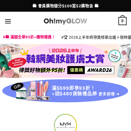
Skip
🛍️ 會員購物儲分$100當$2購物金 🛍️
配送港澳
to
content
0
🛍️ 滿額全單93折+購物禮遇！
🏆 2026上半年終得奬榜單出爐＋限時優惠
|
|
|
|
|
|
|
|
|
|
|
|
|
|
滿$599即享93折！
+送$480貨裝禮品🎁
更多詳情 ➜