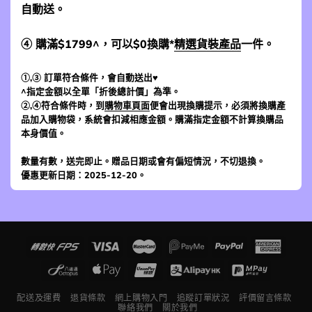
自動送。
④ 購滿$1799^，可以$0換購*
精選貨裝產品
一件。
①,③ 訂單符合條件，會自動送出♥
^指定金額以全單「折後總計價」為準。
②,④符合條件時，到
購物車頁面
便會出現換購提示，必須將換購產
品加入購物袋，系統會扣減相應金額。購滿指定金額不計算換購品
本身價值。
數量有數，送完即止。贈品日期或會有偏短情況，不切退換。
優惠更新日期：2025-12-20。
配送及運費
退貨條款
網上購物入門
追蹤訂單狀況
評價留言條款
聯絡我們
關於我們