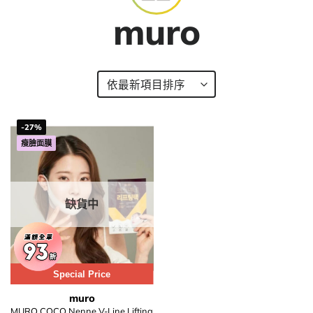
muro
-27%
瘦臉面膜
缺貨中
Special Price
muro
MURO COCO Nenne V-Line Lifting