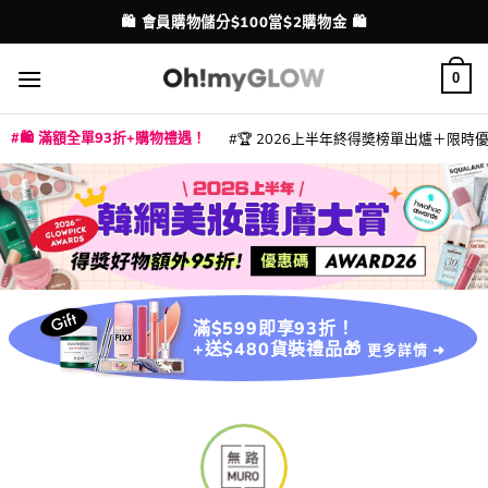
Skip
🛍️ 會員購物儲分$100當$2購物金 🛍️
配送港澳
to
content
0
🛍️ 滿額全單93折+購物禮遇！
🏆 2026上半年終得奬榜單出爐＋限時優惠
|
|
|
|
|
|
|
|
|
|
|
|
|
|
滿$599即享93折！
+送$480貨裝禮品🎁
更多詳情 ➜