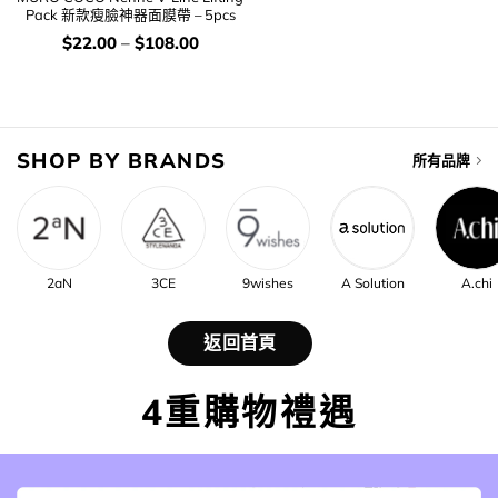
Pack 新款瘦臉神器面膜帶 – 5pcs
價
$
22.00
–
$
108.00
錢：
SHOP BY BRANDS
所有品牌
2aN
3CE
9wishes
A Solution
A.chi
返回首頁
4重購物禮遇