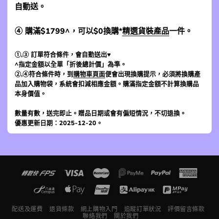
自動送。
④ 購滿$1799^，可以$0換購*
精選貨裝產品
一件。
①,③ 訂單符合條件，會自動送出♥
^指定金額以全單「折後總計價」為準。
②,④符合條件時，到
購物車頁面
便會出現換購提示，必須將換購產
品加入購物袋，系統會扣減相應金額。購滿指定金額不計算換購品
本身價值。
數量有數，送完即止。贈品日期或會有偏短情況，不切退換。
優惠更新日期：2025-12-20。
配送及運費
退貨條款
網上購物入門
追蹤訂單狀況
評價留言條款
聯絡我們
關於我們