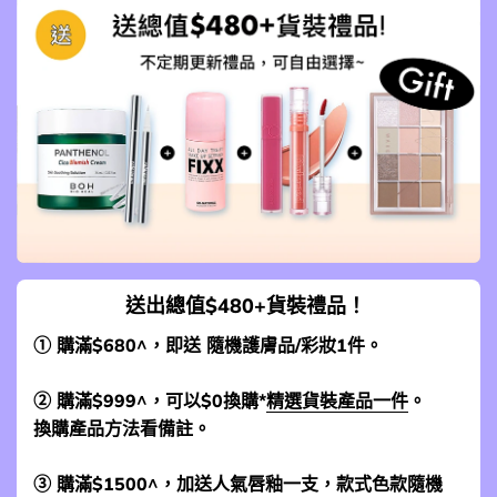
送出總值$480+貨裝禮品！
① 購滿$680^，即送 隨機護膚品/彩妝1件。
② 購滿$999^，可以$0換購*
精選貨裝產品一件
。
換購產品方法看備註。
③ 購滿$1500^，加送人氣唇釉一支，款式色款隨機