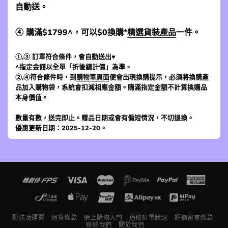
自動送。
④ 購滿$1799^，可以$0換購*
精選貨裝產品
一件。
①,③ 訂單符合條件，會自動送出♥
^指定金額以全單「折後總計價」為準。
②,④符合條件時，到
購物車頁面
便會出現換購提示，必須將換購產
品加入購物袋，系統會扣減相應金額。購滿指定金額不計算換購品
本身價值。
數量有數，送完即止。贈品日期或會有偏短情況，不切退換。
優惠更新日期：2025-12-20。
配送及運費
退貨條款
網上購物入門
追蹤訂單狀況
評價留言條款
聯絡我們
關於我們