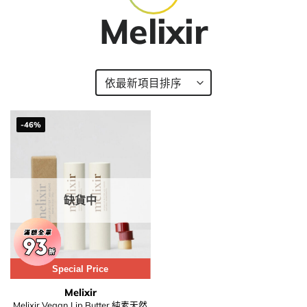
Melixir
-46%
缺貨中
Special Price
Melixir
Melixir Vegan Lip Butter 純素天然