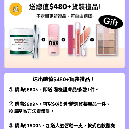
送出總值$480+貨裝禮品！
① 購滿$680^，即送 隨機護膚品/彩妝1件。
② 購滿$999^，可以$0換購*
精選貨裝產品一件
。
換購產品方法看備註。
③ 購滿$1500^，加送人氣唇釉一支，款式色款隨機