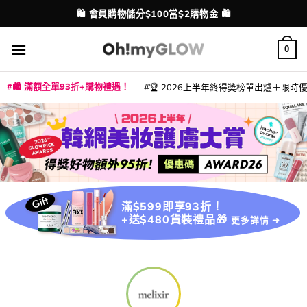
Skip
🛍️ 會員購物儲分$100當$2購物金 🛍️
配送港澳
to
content
0
🛍️ 滿額全單93折+購物禮遇！
🏆 2026上半年終得奬榜單出爐＋限時優惠
|
|
|
|
|
|
|
|
|
|
|
|
|
|
滿$599即享93折！
+送$480貨裝禮品🎁
更多詳情 ➜