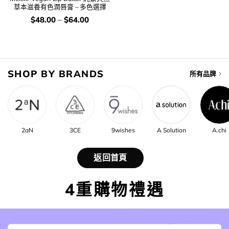
草本滋養有色潤唇膏 – 多色選擇
價
$
48.00
–
$
64.00
錢：
SHOP BY BRANDS
所有品牌
2aN
3CE
9wishes
A Solution
A.chi
返回首頁
4重購物禮遇