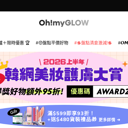
爐＋限時優惠 🏆
🤑盤點平價好物
💲盤點清倉激減!💲
𝙊
滿$599即享93折！
+送$480貨裝禮品🎁
更多詳情 ➜