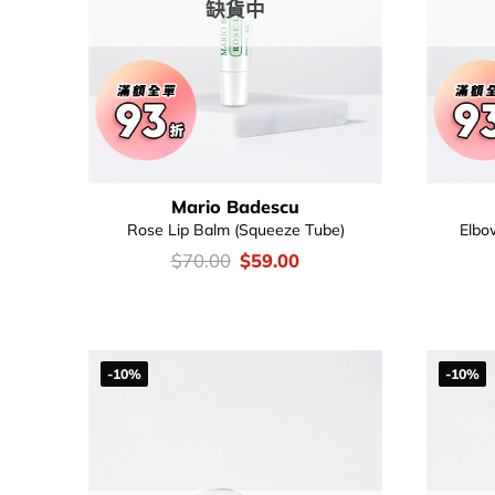
缺貨中
Mario Badescu
Rose Lip Balm (Squeeze Tube)
Elbo
價
Original
Current
$
70.00
$
59.00
錢：
price
price
was:
is:
$70.00.
$59.00.
-10%
-10%