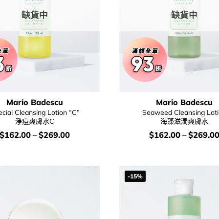
缺貨中
缺貨中
Mario Badescu
Mario Badescu
cial Cleansing Lotion “C”
Seaweed Cleansing Lot
淨痘爽膚水C
海藻滋潤爽膚水
價
價
$
162.00
–
$
269.00
$
162.00
–
$
269.0
錢：
錢：
-15%