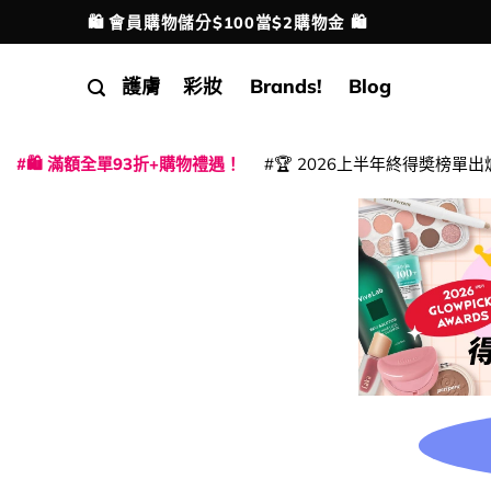
Skip
🛍️ 會員購物儲分$100當$2購物金 🛍️
配送港澳
to
content
護膚
彩妝
Brands!
Blog
🛍️ 滿額全單93折+購物禮遇！
🏆 2026上半年終得奬榜單出
|
|
|
|
|
|
|
|
|
|
|
|
|
|