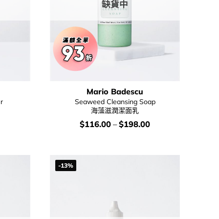
缺貨中
Mario Badescu
r
Seaweed Cleansing Soap
海藻滋潤潔面乳
Current
價
$
116.00
–
$
198.00
price
錢：
is:
.
$139.00.
-13%