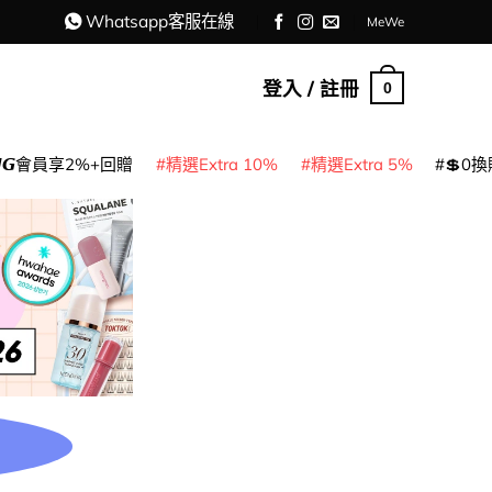
Whatsapp客服在線
MeWe
登入 / 註冊
0
𝙈𝙂會員享2%+回贈
精選Extra 10%
精選Extra 5%
💲0