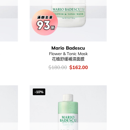
Mario Badescu
Flower & Tonic Mask
花植舒緩補濕面膜
Current
價
Original
Current
$
180.00
$
162.00
price
錢：
price
price
is:
was:
is:
.
$162.00.
$180.00.
$162.00.
-10%