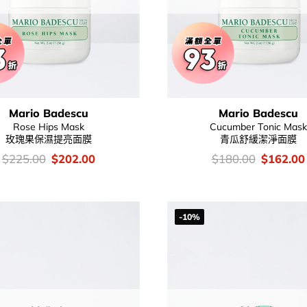
Mario Badescu
Mario Badescu
Rose Hips Mask
Cucumber Tonic Mask
玫瑰果保濕提亮面膜
青瓜舒緩潔淨面膜
價
Original
Current
價
Original
$
225.00
$
202.00
$
180.00
$
162.00
錢：
price
price
錢：
price
was:
is:
was:
$225.00.
$202.00.
$180.00
-10%