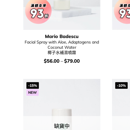
Mario Badescu
Facial Spray with Aloe, Adaptogens and
Coconut Water
椰子水補濕噴霧
價
$
56.00
–
$
79.00
錢：
-15%
-10%
NEW
缺貨中