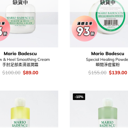
缺貨中
缺貨中
Mario Badescu
Mario Badescu
w & Heel Smoothing Cream
Special Healing Powde
手肘足部柔滑滋潤霜
瞬間淨痘蜜粉
價
Original
Current
價
Original
$
100.00
$
89.00
$
155.00
$
139.00
錢：
price
price
錢：
price
was:
is:
was:
$100.00.
$89.00.
$155.00
-10%