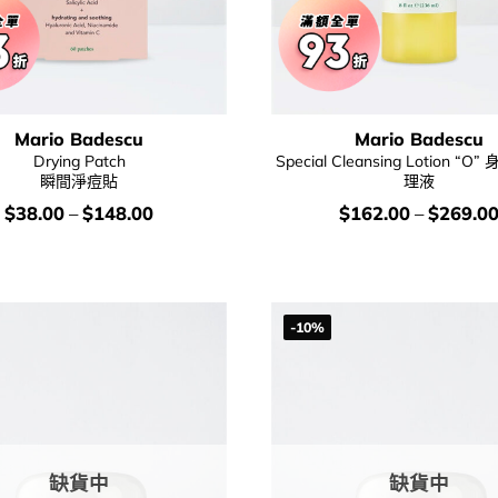
Mario Badescu
Mario Badescu
Drying Patch
Special Cleansing Lotion “
瞬間淨痘貼
理液
價
價
$
38.00
–
$
148.00
$
162.00
–
$
269.0
錢：
錢：
-10%
缺貨中
缺貨中