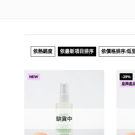
依熱銷度
依最新項目排序
依價格排序:低
NEW
-29%
皇牌產
缺貨中