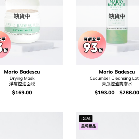
缺貨中
缺貨中
Mario Badescu
Mario Badescu
Drying Mask
Cucumber Cleansing Lot
淨痘控油面膜
青瓜控油爽膚水
價
價
$
169.00
$
193.00
–
$
288.0
錢：
錢：
-21%
皇牌產品