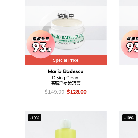
缺貨中
Special Price
Mario Badescu
Drying Cream
深層淨痘遮瑕膏
價
Original
Current
$
149.00
$
128.00
錢：
price
price
was:
is:
$149.00.
$128.00.
-10%
-10%