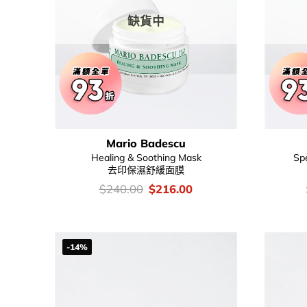
缺貨中
Mario Badescu
Healing & Soothing Mask
Spe
去印保濕舒緩面膜
價
Original
Current
$
240.00
$
216.00
錢：
price
price
was:
is:
$240.00.
$216.00.
-14%