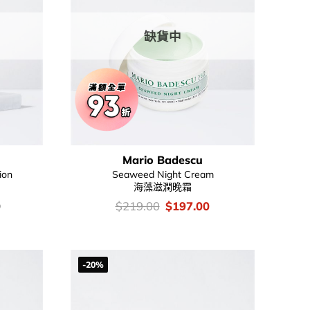
缺貨中
Mario Badescu
ion
Seaweed Night Cream
海藻滋潤晚霜
價
Original
Current
0
$
219.00
$
197.00
錢：
price
price
was:
is:
$219.00.
$197.00.
-20%