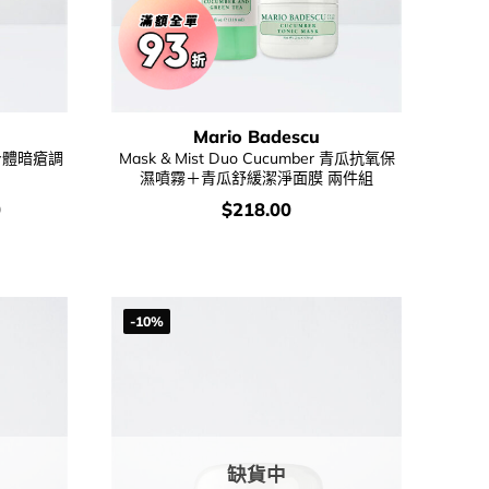
Mario Badescu
O” 身體暗瘡調
Mask & Mist Duo Cucumber 青瓜抗氧保
濕噴霧＋青瓜舒緩潔淨面膜 兩件組
價
0
$
218.00
錢：
-10%
缺貨中