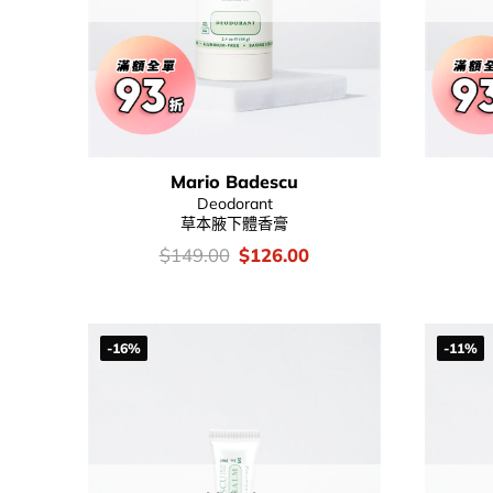
Mario Badescu
Deodorant
草本腋下體香膏
價
Original
Current
$
149.00
$
126.00
錢：
price
price
was:
is:
$149.00.
$126.00.
-16%
-11%