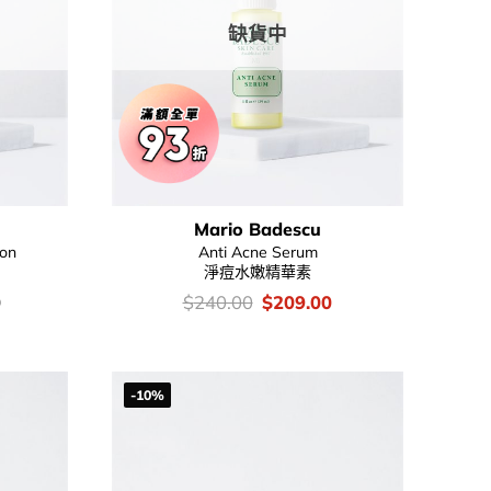
缺貨中
Mario Badescu
ion
Anti Acne Serum
淨痘水嫩精華素
價
Original
Current
0
$
240.00
$
209.00
錢：
price
price
was:
is:
$240.00.
$209.00.
-10%