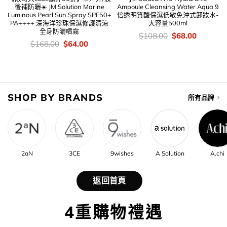
後補防曬☀️ JM Solution Marine
Ampoule Cleansing Water Aqua 9
Luminous Pearl Sun Spray SPF50+
倍透明質酸保濕低敏免沖式卸妝水-
PA++++ 深海洋珍珠保濕修護清涼
大容量500ml
全身防曬噴霧
價
Original
Current
$
108.00
$
68.00
錢：
price
price
價
Original
Current
$
168.00
$
64.00
was:
is:
錢：
price
price
$108.00.
$68.00.
was:
is:
$168.00.
$64.00.
SHOP BY BRANDS
所有品牌
2aN
3CE
9wishes
A Solution
A.chi
返回首頁
4重購物禮遇