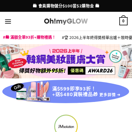
Skip
🛍️ 會員購物儲分$100當$2購物金 🛍️
配送港澳
to
content
0
🛍️ 滿額全單93折+購物禮遇！
🏆 2026上半年終得奬榜單出爐＋限時優惠
|
|
|
|
|
|
|
|
|
|
|
|
|
|
滿$599即享93折！
+送$480貨裝禮品🎁
更多詳情 ➜