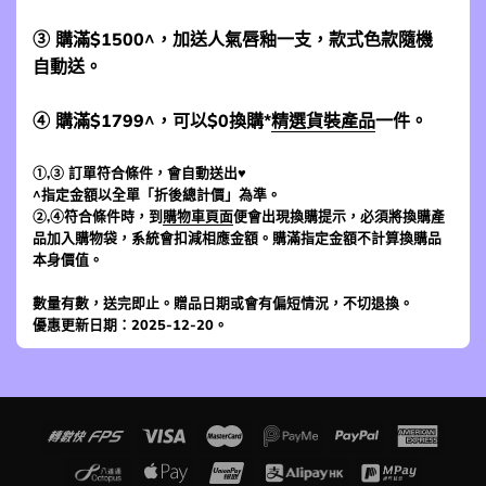
③ 購滿$1500^，加送人氣唇釉一支，款式色款隨機
自動送。
④ 購滿$1799^，可以$0換購*
精選貨裝產品
一件。
①,③ 訂單符合條件，會自動送出♥
^指定金額以全單「折後總計價」為準。
②,④符合條件時，到
購物車頁面
便會出現換購提示，必須將換購產
品加入購物袋，系統會扣減相應金額。購滿指定金額不計算換購品
本身價值。
數量有數，送完即止。贈品日期或會有偏短情況，不切退換。
優惠更新日期：2025-12-20。