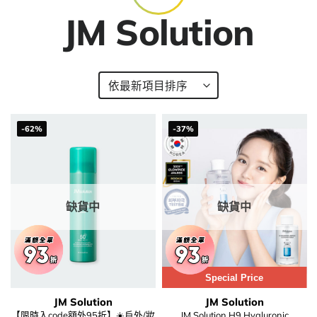
JM Solution
-62%
-37%
缺貨中
缺貨中
Special Price
JM Solution
JM Solution
【限時入code額外95折】☀️戶外/妝
JM Solution H9 Hyaluronic