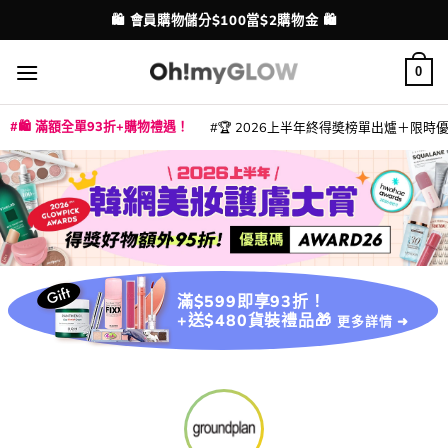
Skip
🛍️ 會員購物儲分$100當$2購物金 🛍️
配送港澳
to
content
0
🛍️ 滿額全單93折+購物禮遇！
🏆 2026上半年終得奬榜單出爐＋限時優惠
|
|
|
|
|
|
|
|
|
|
|
|
|
|
滿$599即享93折！
+送$480貨裝禮品🎁
更多詳情 ➜