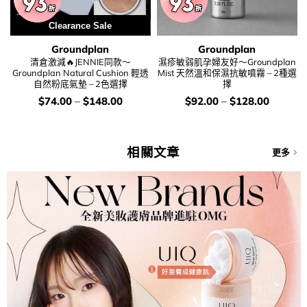
Clearance Sale
Groundplan
Groundplan
清倉激減🔥JENNIE同款～
濕疹敏弱肌孕婦友好～Groundplan
Groundplan Natural Cushion 輕透
Mist 天然溫和保濕抗敏噴霧 – 2種選
自然粉底氣墊 – 2色選擇
擇
價
價
$
74.00
–
$
148.00
$
92.00
–
$
128.00
錢：
錢：
相關文章
更多