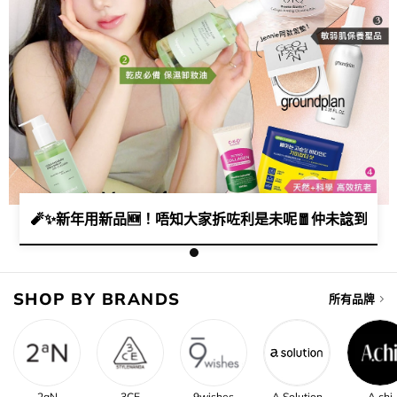
🧨✨新年用新品🆕！唔知大家拆咗利是未呢🧧​仲未諗到點用好😎
SHOP BY BRANDS
所有品牌
2aN
3CE
9wishes
A Solution
A.chi