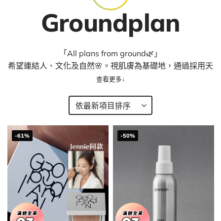
Groundplan
「All plans from ground​🌿」
希望連結人、文化及自然🌸。視肌膚為基礎地，通過採用天
然成分製成產品，給肌膚最純粹的保養😳，締造肌膚生命力
🌳。
秉持著自然不變的原則。使用地球上發現的純天然原材料傳
遞給皮膚。其中核心成份用上進口金縷梅萃取物，在古代，
-61%
-50%
原住民用它來治療小傷口、瘡、擦傷和皮膚搔癢，被稱為
「神奇之花」。天然植物醇成分有助於舒緩和收斂經常困擾
的肌膚，抑制有害物質對肌膚的活化，並具有收縮毛孔和抗
氧化的功效，因此不僅能舒緩肌膚，還能幫助滋潤和賦能。