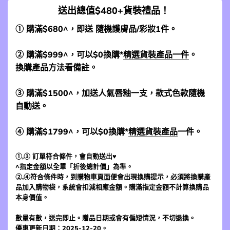
送出總值$480+貨裝禮品！
① 購滿$680^，即送 隨機護膚品/彩妝1件。
② 購滿$999^，可以$0換購*
精選貨裝產品一件
。
換購產品方法看備註。
③ 購滿$1500^，加送人氣唇釉一支，款式色款隨機
自動送。
④ 購滿$1799^，可以$0換購*
精選貨裝產品
一件。
①,③ 訂單符合條件，會自動送出♥
^指定金額以全單「折後總計價」為準。
②,④符合條件時，到
購物車頁面
便會出現換購提示，必須將換購產
品加入購物袋，系統會扣減相應金額。購滿指定金額不計算換購品
本身價值。
數量有數，送完即止。贈品日期或會有偏短情況，不切退換。
優惠更新日期：2025-12-20。