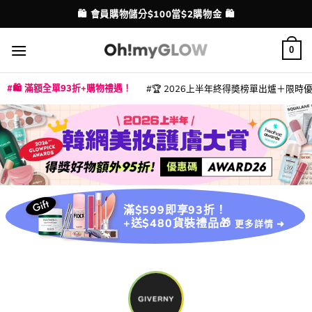
Skip
🛍️ 會員購物儲分$100當$2購物金 🛍️
配送港澳
to
content
0
🛍️ 滿額全單93折+購物禮遇！
🏆 2026上半年終得奬榜單出爐＋限時優惠
|
|
|
|
|
|
|
|
|
|
|
|
|
|
滿$599即享93折！
+送$480貨裝禮品🎁
更多詳情 ➜