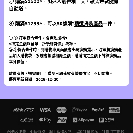
③ 購滿$1500^，加送人氣唇釉一支，款式色款隨機
自動送。
④ 購滿$1799^，可以$0換購*
精選貨裝產品
一件。
①,③ 訂單符合條件，會自動送出♥
^指定金額以全單「折後總計價」為準。
②,④符合條件時，到
購物車頁面
便會出現換購提示，必須將換購產
品加入購物袋，系統會扣減相應金額。購滿指定金額不計算換購品
本身價值。
數量有數，送完即止。贈品日期或會有偏短情況，不切退換。
優惠更新日期：2025-12-20。
配送及運費
退貨條款
網上購物入門
追蹤訂單狀況
評價留言條款