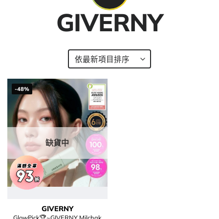
GIVERNY
-48%
缺貨中
GIVERNY
GlowPick🏆~GIVERNY Milchak