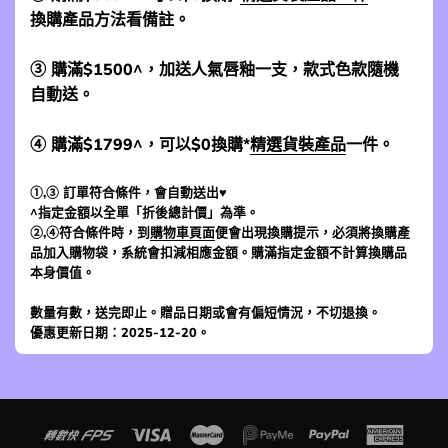
換購產品方法看備註。
③ 購滿$1500^，加送人氣唇釉一支，款式色款隨機
自動送。
④ 購滿$1799^，可以$0換購*
精選貨裝產品
一件。
①,③ 訂單符合條件，會自動送出♥
^指定金額以全單「折後總計價」為準。
②,④符合條件時，到
購物車頁面
便會出現換購提示，必須將換購產
品加入購物袋，系統會扣減相應金額。購滿指定金額不計算換購品
本身價值。
數量有數，送完即止。贈品日期或會有偏短情況，不切退換。
優惠更新日期：2025-12-20。