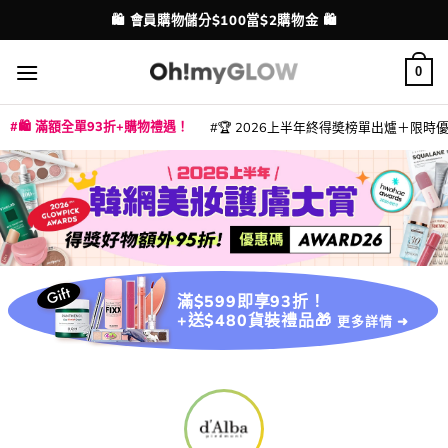
Skip
🛍️ 會員購物儲分$100當$2購物金 🛍️
配送港澳
to
content
0
🛍️ 滿額全單93折+購物禮遇！
🏆 2026上半年終得奬榜單出爐＋限時優惠
|
|
|
|
|
|
|
|
|
|
|
|
|
|
滿$599即享93折！
+送$480貨裝禮品🎁
更多詳情 ➜