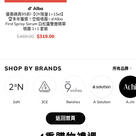
d' Alba
優惠碼再95折!【OY限量1+1Set】
🏆多年獲奬！空姐噴霧✨d’Alba
First Spray Serum 白松露雙層精華
噴霧 1+1 套裝
價
Original
Current
$
468.00
$
319.00
錢：
price
price
was:
is:
$468.00.
$319.00.
SHOP BY BRANDS
所有品牌
2aN
3CE
9wishes
A Solution
A.chi
返回首頁