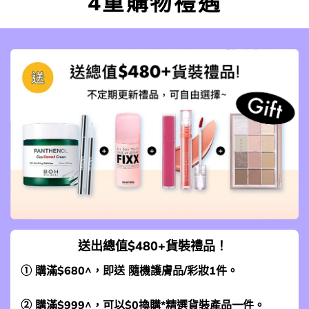
4重購物禮遇
送出總值$480+貨裝禮品！
① 購滿$680^，即送 隨機護膚品/彩妝1件。
② 購滿$999^，可以$0換購*
精選貨裝產品一件
。