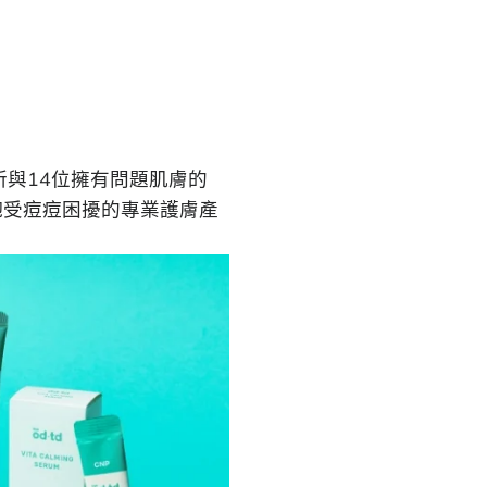
妝品研究所與14位擁有問題肌膚的
長期飽受痘痘困擾的專業護膚產