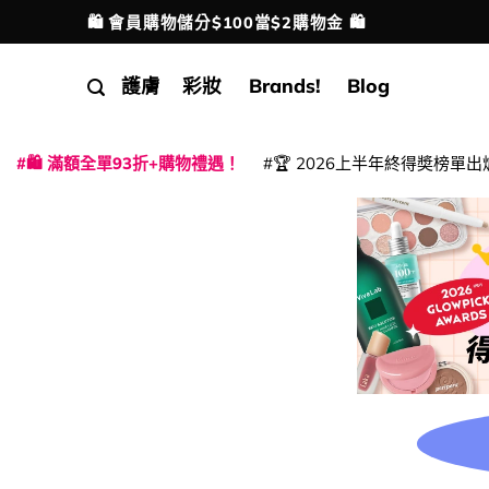
Skip
🛍️ 會員購物儲分$100當$2購物金 🛍️
配送港澳
to
content
護膚
彩妝
Brands!
Blog
🛍️ 滿額全單93折+購物禮遇！
🏆 2026上半年終得奬榜單出
|
|
|
|
|
|
|
|
|
|
|
|
|
|