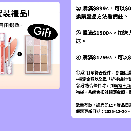
② 購滿$999^，可以$
換購產品方法看備註。
③ 購滿$1500^，
送。
④ 購滿$1799^，可以
①,③ 訂單符合條件，會自動送
^指定金額以全單「折後總計
②,④符合條件時，到
購物車頁
物袋，系統會扣減相應金額。
數量有數，送完即止。贈品日
優惠更新日期：2025-12-20。