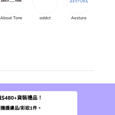
About Tone
addct
Aestura
AH
$480+貨裝禮品！
 隨機護膚品/彩妝1件。