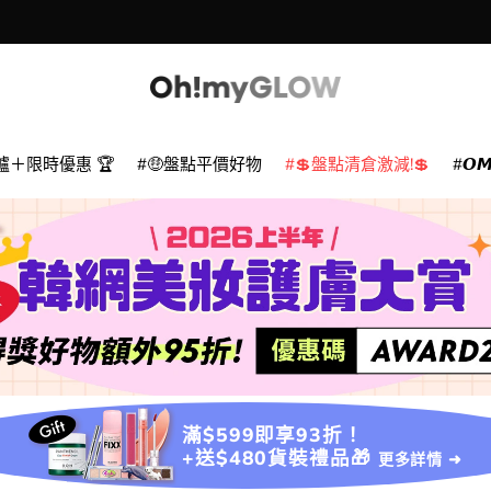
爐＋限時優惠 🏆
🤑盤點平價好物
💲盤點清倉激減!💲
𝙊
滿$599即享93折！
+送$480貨裝禮品🎁
更多詳情 ➜