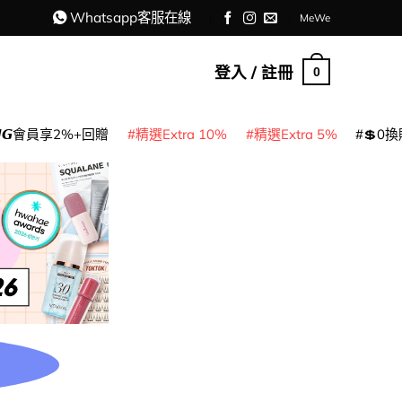
Whatsapp客服在線
MeWe
登入 / 註冊
0
𝙈𝙂會員享2%+回贈
精選Extra 10%
精選Extra 5%
💲0