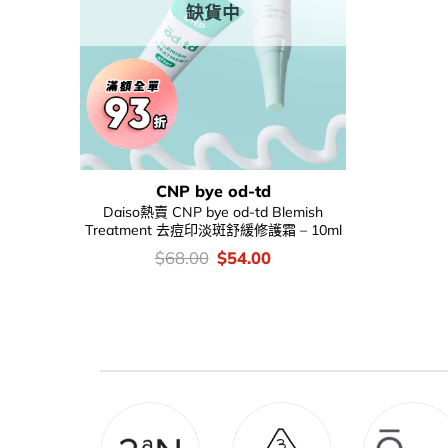
缺貨中
CNP bye od-td
Daiso熱賣 CNP bye od-td Blemish
Treatment 去痘印淡斑舒緩修護霜 – 10ml
價
Original
Current
$
68.00
$
54.00
錢：
price
price
was:
is:
$68.00.
$54.00.