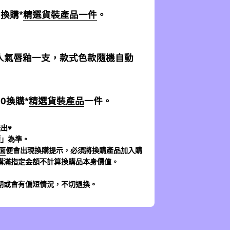
0換購*
精選貨裝產品一件
。
加送人氣唇釉一支，款式色款隨機自動
$0換購*
精選貨裝產品
一件。
出♥
價」為準。
面
便會出現換購提示，必須將換購產品加入購
購滿指定金額不計算換購品本身價值。
期或會有偏短情況，不切退換。