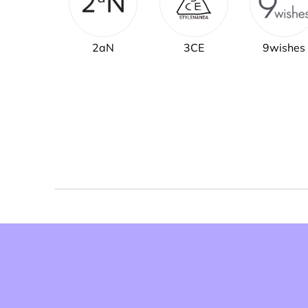
2aN
3CE
9wishes