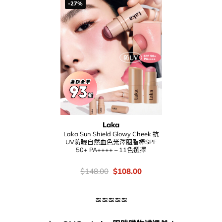
-27%
Laka
Laka Sun Shield Glowy Cheek 抗
UV防曬自然血色光澤胭脂棒SPF
50+ PA++++ – 11色選擇
價
Original
Current
$
148.00
$
108.00
錢：
price
price
was:
is:
$148.00.
$108.00.
≋≋≋≋≋