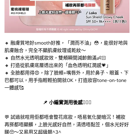
🔸 融膚質地好smooth好推，「潤而不油」😳，能很好地與
肌膚融合，完全不顯肌膚紋理或乾紋～
🔸 自然水光透明感妝效，雙頰瞬間減齡飽滿👶🏻​
🔸 打造從肌膚底層透出來的「血色透明紅潤感💗​」
🔸 全臉都用得😍，除了臉頰+嘴唇外，用於鼻子、眼蓋、下
巴都可以，用手指輕輕拍開就OK，打造妝容tone-on-tone
一體感🥰
📌​ 小編實測用後感🙆🏻‍♀️​
💬​ 試過就咁用佢都唔會整花底妝，唔易氧化變暗沉！​補妝
再搽都唔顯髒，上臉光感好自然，清透唔黏笠，個水光好好
睇​🥺​～又易用又超級靚^3^