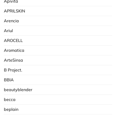
Apivita
APRILSKIN
Arencia
Ariul
AROCELL
Aromatica
ArteSinsa
B Project.
BBIA
beautyblender
becca
beplain