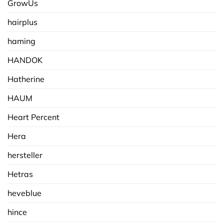
GrowUs
hairplus
haming
HANDOK
Hatherine
HAUM
Heart Percent
Hera
hersteller
Hetras
heveblue
hince