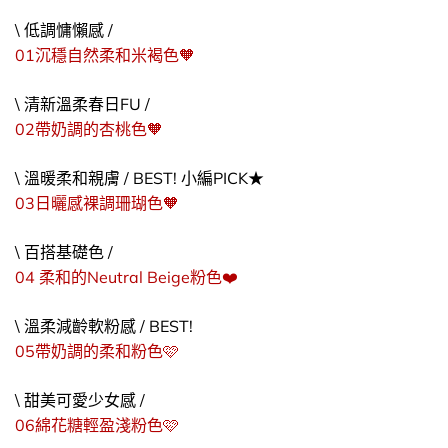
\ 低調慵懶感 /
01沉穩自然柔和米褐色​🧡​
\ 清新溫柔春日FU /
02帶奶調的杏桃色​🧡​
\ 溫暖柔和親膚 / BEST! 小編PICK★
03日曬感裸調珊瑚色​🧡​
\ 百搭基礎色 /
04 柔和的Neutral Beige粉色❤️​
\ 溫柔減齡軟粉感 / BEST!
05帶奶調的柔和粉色🩷​
\ 甜美可愛少女感 /
06綿花糖輕盈淺粉色🩷​