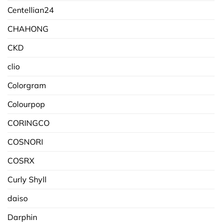
Centellian24
CHAHONG
CKD
clio
Colorgram
Colourpop
CORINGCO
COSNORI
COSRX
Curly Shyll
daiso
Darphin