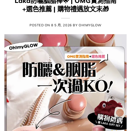
Laka防曬胭脂棒🌟 | OMG實測指南
+選色推薦 | 購物禮遇放文末🎁​​
POSTED ON
8 5 月, 2026
BY
OH!MYGLOW