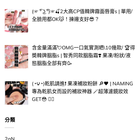
(☞ ͡° ͜ʖ ͡°)☞🍒​2大高CP值韓牌霧面唇膏s | 單用/
全臉用都OK😽​！揀邊支好😎​？
含金量滿滿💘OMG一口氣實測晒\10幾款/ 🏆得
奬韓牌胭脂s | 智秀同款胭脂霜❣️ 果凍/粉狀/液
態胭脂全部有齊🥳
(◔౪◔)乾肌請進❗ 果凍補妝粉餅 🔎🖤 | NAMING
專為乾肌女而設的補妝神器 🪄超薄濾鏡妝效
GET😳 ​✌🏻​
分類
2aN