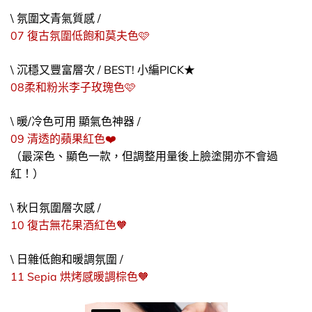
\ 氛圍文青氣質感 /
07 復古氛圍低飽和莫夫色🩷​
\ 沉穩又豐富層次 / BEST! 小編PICK★
08柔和粉米李子玫瑰色🩷​
\ 暖/冷色可用 顯氣色神器 /
09 清透的蘋果紅色❤️​
（最深色、顯色一款，但調整用量後上臉塗開亦不會過
紅！）
\ 秋日氛圍層次感 /
10 復古無花果酒紅色🧡
\ 日雜低飽和暖調氛圍 /
11 Sepia 烘烤感暖調棕色🧡