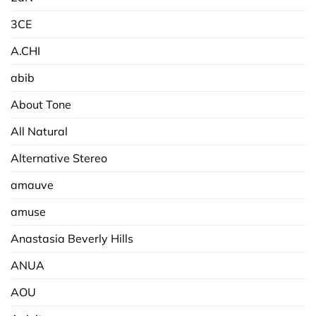
3CE
A.CHI
abib
About Tone
All Natural
Alternative Stereo
amauve
amuse
Anastasia Beverly Hills
ANUA
AOU