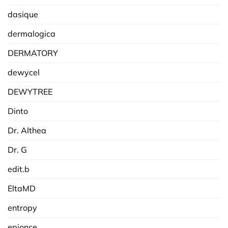
dasique
dermalogica
DERMATORY
dewycel
DEWYTREE
Dinto
Dr. Althea
Dr. G
edit.b
EltaMD
entropy
epionce