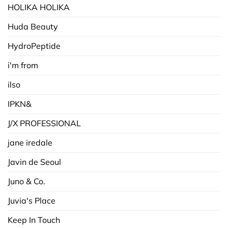
HOLIKA HOLIKA
Huda Beauty
HydroPeptide
i'm from
ilso
IPKN&
J/X PROFESSIONAL
jane iredale
Javin de Seoul
Juno & Co.
Juvia's Place
Keep In Touch