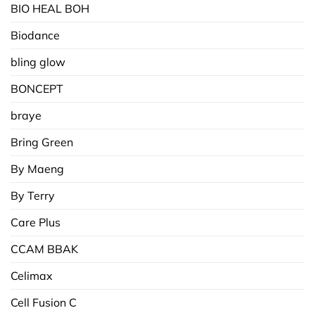
BIO HEAL BOH
Biodance
bling glow
BONCEPT
braye
Bring Green
By Maeng
By Terry
Care Plus
CCAM BBAK
Celimax
Cell Fusion C