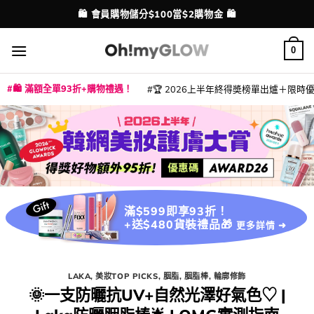
Skip
💳 支援消費券、FPS、八達通、PAYME、信用卡付款
配送港澳
to
content
0
🛍️ 滿額全單93折+購物禮遇！
🏆 2026上半年終得奬榜單出爐＋限時優惠
|
|
|
|
|
|
|
|
|
|
|
|
|
|
滿$599即享93折！
+送$480貨裝禮品🎁
更多詳情 ➜
LAKA
,
美妝TOP PICKS
,
胭脂
,
胭脂棒
,
輪廓修飾
🌞一支防曬抗UV+自然光澤好氣色♡ |