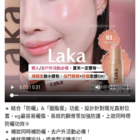
🔹​ 結合「防曬」&「胭脂膏」功能，設計針對陽光直射位
置，eg最容易曬傷、長斑的顴骨等加強防護，上妝同時帶
防曬功效🌞
🔹​ 補妝同時補防曬，去户外活動必備！
🔹​ 棒狀膏體設計，唔會整污糟手✌🏻​