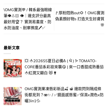
\OMG實測💬 / 韓系最強眼線
🚩厚粉悶熱out🌻！OMG實測
筆👁️👃🏻 👁️｜邊支評分最高
偽素顏好物s 打造天生好膚質
最好用🏆？ 實測易畫度、防
🌸
水防油度、耐摩擦度🖊️✅
最新文章
💥 🍅2026SS夏日必備ᕕ ( ᐛ ) ᕗ TOMATO-
CORE番茄系彩妝來襲😋 | 來一口香甜成熟番茄
🍅紅潤又顯白 😻 ❣️
OMG實測果凍唇彩新品🍒 🍯 邊款閃到隔成條
街都見到？🫨✨ / ✅​鏡面感唇蜜✅​保濕x潤色x防
曬3in1💦