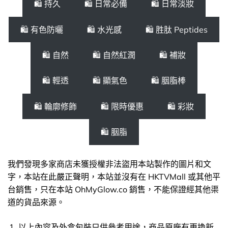
🛍 持久
🛍 日常必備
🛍 日常淡妝
🛍 有色防曬
🛍 水光感
🛍 胜肽 Peptides
🛍 自然
🛍 自然紅潤
🛍 補妝
🛍 輕透
🛍 顯氣色
🛍 胭脂棒
🛍 輪廓修飾
🛍 限時優惠
🛍 彩妝
🛍 胭脂
我們發現多家商店未獲授權非法盜用本站製作的圖片和文
字，本站在此嚴正聲明，本站並沒有在 HKTVMall 或其他平
台銷售，只在本站 OhMyGlow.co 銷售，不能保證經其他渠
道的貨品來源。
以上內容及外盒包裝只供參考用途，商品原廠有更換新