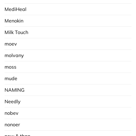
MediHeal
Menokin
Milk Touch
moev
molvany
moss
mude
NAMING
Needly
nobev
nonoer
now & than