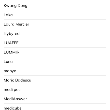
Kwang Dong
Laka
Laura Mercier
lilybyred
LUAFEE
LUMMIR
Luna
manyo
Mario Badescu
medi peel
MediAnswer
medicube