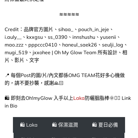
≋≋≋≋≋
Credit：品牌官方圖片、sihaa_、pouch_in_jeje、
i.auly__、kxxgsu、ss_0390、innshushu、yusenii、
mao.zzz、pppccc0410、haneul_saek26、seulji_log、
mugi_519、jxxohee | Oh My Glow Team 所有設計、相
片、影片、文字
📍 每個Post的圖/片/內文都係OMG TEAM花好多心機做
的，請不要抄襲，感謝🙏🏻
🛍️ 即刻去Oh!myGlow 入手以上
Laka
防曬胭脂棒🌞​​👉🏻 Link
in Bio
🛍 Laka
🛍 保濕滋潤
🛍 夏日必備