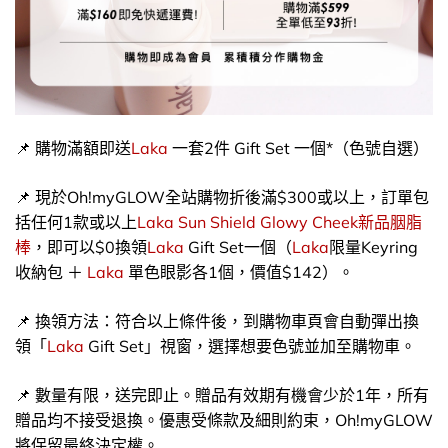
📌 購物滿額即送
Laka
一套2件 Gift Set 一個*（色號自選）
📌 現於Oh!myGLOW全站購物折後滿$300或以上，訂單包
括任何1款或以上
Laka
Sun Shield Glowy Cheek新品胭脂
棒
，即可以$0換領
Laka
Gift Set一個（
Laka
限量Keyring
收納包 ＋
Laka
單色眼影各1個，價值$142）。
📌 換領方法：符合以上條件後，到購物車頁會自動彈出換
領「
Laka
Gift Set」視窗，選擇想要色號並加至購物車。
📌 數量有限，送完即止。贈品有效期有機會少於1年，所有
贈品均不接受退換。優惠受條款及細則約束，Oh!myGLOW
將保留最終決定權。