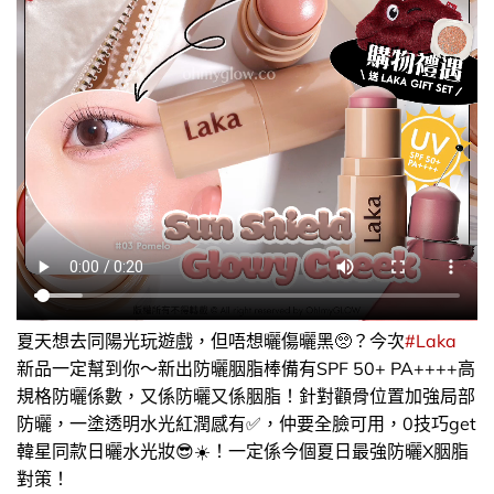
夏天想去同陽光玩遊戲，但唔想曬傷曬黑🥺？今次
#Laka
​
新品一定幫到你～新出防曬胭脂棒備有SPF 50+ PA++++高
規格防曬係數，又係防曬又係胭脂！針對顴骨位置加強局部
防曬，一塗透明水光紅潤感有✅，仲要全臉可用，​0技巧get
韓星同款日曬水光妝😎☀️！一定係今個夏日最強防曬X胭脂
對策！