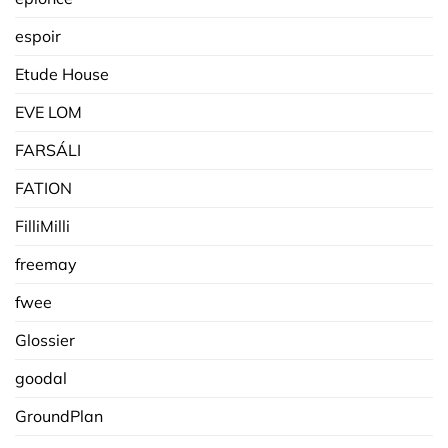
espoir
Etude House
EVE LOM
FARSÁLI
FATION
FilliMilli
freemay
fwee
Glossier
goodal
GroundPlan