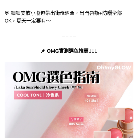
💬 細細支放小廢包帶出街fit晒​👜​，出門唇頰+防曬全部
OK，夏天一定要有～
– – – –
📌​ OMG實測選色推薦🙆🏻‍♀️​