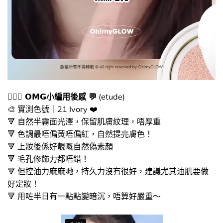
🙆🏻‍♀️ ​𝗢𝗠𝗚小編用後感 💬
(etude)
🎨​ 實測色號｜21 Ivory ❤️​
🔻​ 自然半霧面光澤，保留肌膚紋理，唔厚重
🔻​ 色調最唔偏黃唔偏紅，自然提亮膚色！
🔻​ 上妝後係好靚嘅自然偽素顏
🔻​ 毛孔修飾力都唔錯！
🔻​ 但控油力麻麻哋，持久力沒有很好，建議尤其油肌要做
好定妝！
🔻​ 用咗半日有一點點變暗沉，唔算好嚴重～