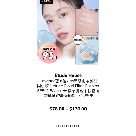
-34%
Etude House
GlowPick🏆 6位kitts星級化妝師共
同研發！etude Cloud Filter Cushion
SPF42 PA+++ ☁️ 雲朶濾鏡柔軟霧面
氣墊粉底連補充裝 – 4色選擇
價
$
78.00
–
$
176.00
錢：
≋≋≋≋≋≋