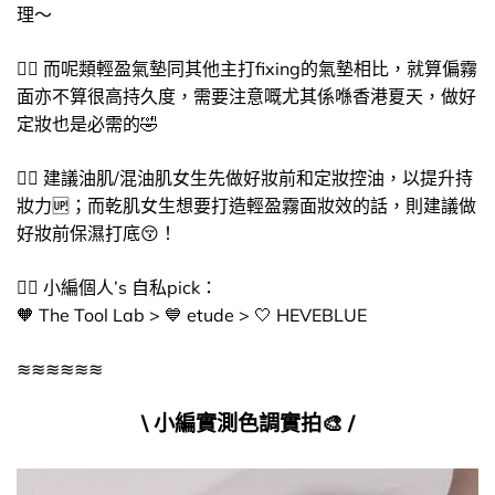
理～
👉🏻​ 而呢類輕盈氣墊同其他主打fixing的氣墊相比，就算偏霧
面亦不算很高持久度，需要注意嘅尤其係喺香港夏天，做好
定妝也是必需的🤣​
👉🏻​ 建議油肌/混油肌女生先做好妝前和定妝控油，以提升持
妝力🆙​；而乾肌女生想要打造輕盈霧面妝效的話，則建議做
好妝前保濕打底😚​！
👉🏻​ 小編個人’s 自私pick：
🧡​ The Tool Lab > 💙 etude > 🤍 HEVEBLUE
≋≋≋≋≋≋
\ 小編實測色調實拍​🎨​​ /