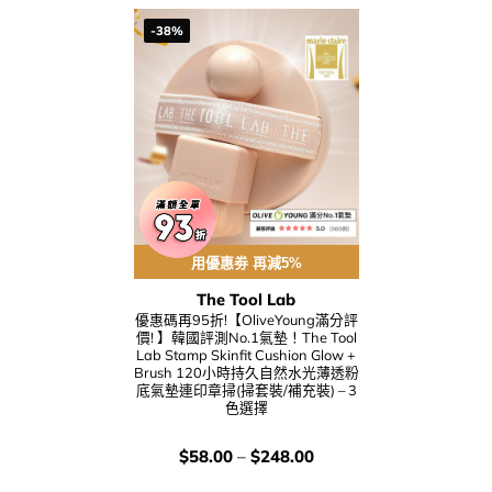
-38%
用優惠劵 再減5%
The Tool Lab
優惠碼再95折!【OliveYoung滿分評
價! 】韓國評測No.1氣墊！The Tool
Lab Stamp Skinfit Cushion Glow +
Brush 120小時持久自然水光薄透粉
底氣墊連印章掃(掃套裝/補充裝) – 3
色選擇
價
$
58.00
–
$
248.00
錢：