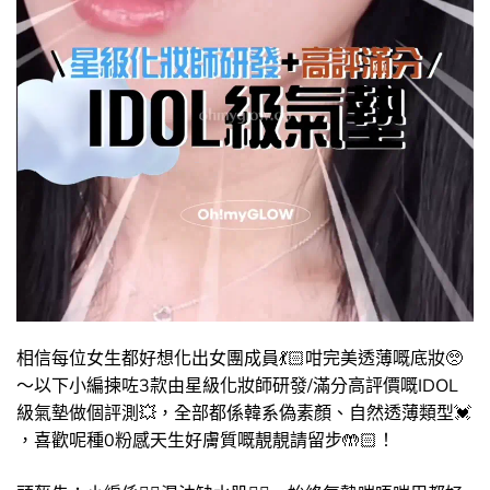
相信每位女生都好想化出女團成員💃🏻​咁完美透薄嘅底妝🥺​
～以下小編揀咗3款由星級化妝師研發/滿分高評價嘅IDOL
級氣墊做個評測💥​，全部都係韓系偽素顏、自然透薄類型💓​
，喜歡呢種0粉感天生好膚質嘅靚靚請留步🤲🏻​！