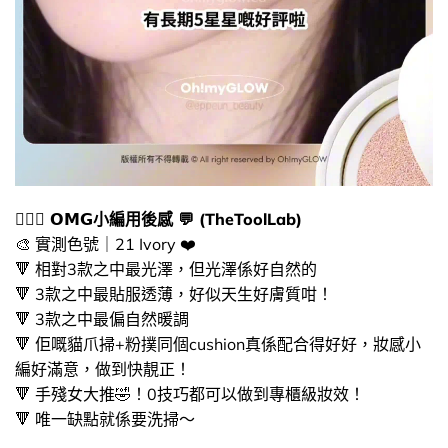
🙆🏻‍♀️ ​𝗢𝗠𝗚小編用後感 💬 (TheToolLab)
🎨​ 實測色號｜21 Ivory ❤️​
🔻​ 相對3款之中最光澤，但光澤係好自然的
🔻​ 3款之中最貼服透薄，好似天生好膚質咁！
🔻​ 3款之中最偏自然暖調
🔻 佢嘅貓爪掃+粉撲同個cushion真係配合得好好，妝感小
編好滿意，做到快靚正！
🔻 ​手殘女大推​🤣​！0技巧都可以做到專櫃級妝效！
🔻 ​唯一缺點就係要洗掃～