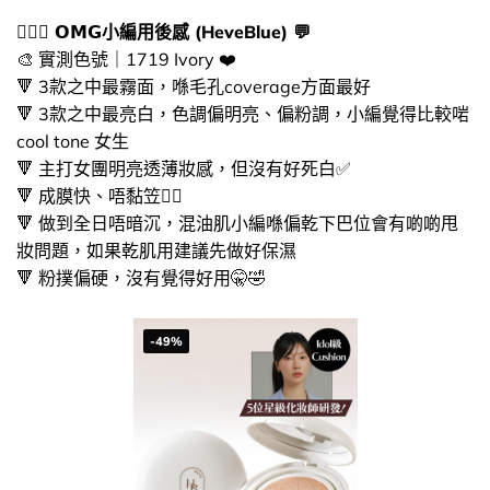
🙆🏻‍♀️​ 𝗢𝗠𝗚小編用後感 (HeveBlue) 💬
🎨 ​實測色號｜1719 Ivory ❤️​
🔻​ 3款之中最霧面，喺毛孔coverage方面最好
🔻​ 3款之中最亮白，色調偏明亮、偏粉調，小編覺得比較啱
cool tone 女生
🔻 ​主打女團明亮透薄妝感，但沒有好死白✅
🔻​ 成膜快、唔黏笠👍🏻​
🔻​ 做到全日唔暗沉，混油肌小編喺偏乾下巴位會有啲啲甩
妝問題，如果乾肌用建議先做好保濕
🔻​ 粉撲偏硬，沒有覺得好用​​🤫​🤣
-49%