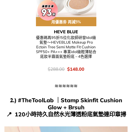
用優惠劵 再減5%
HEVE BLUE
優惠碼再95折!5位化妝師研發Idol級
氣墊～HEVEBLUE Makeup Pro
Ectoin Tree Semi Matte Fit Cushion
SPF50+ PA+++ 專業idol級輕薄貼合
底妝半霧面氣墊粉底 – 4色選擇
價
Original
Current
$
288.00
$
148.00
錢：
price
price
was:
is:
$288.00.
$148.00.
≋≋≋≋≋≋
𝟐.) #
TheToolLab
｜
Stamp Skinfit Cushion
Glow + Brsuh
📍​ 120小時持久自然水光薄透粉底氣墊連印章掃