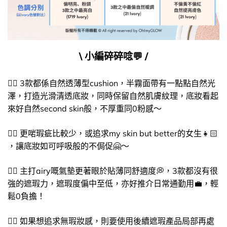
\ 小編碎碎唸💬​ /
👉🏻​ 3款都係自然透薄型cushion，半霧面帶有一點點自然光
澤，打造光滑清透底妝，同時保留自然肌膚紋理，底妝看起
來好自然second skin般，不厚重同0粉感～
👉🏻​ 更啱瑕疵比較少，或追求my skin but better的女生👧🏻​
，讓底妝如可呼吸般的不侷促🤗​～
👉🏻​ 主打airy嘅氣墊更著眼於貼薄同舒適度💭，3款都沒有很
強的遮瑕力，遮瑕度偏中至低，亦好推介日常通勤用💼​，輕
鬆0負擔！
👉🏻​ 如果想追求無瑕妝感，則要使用後續遮瑕產品局部再處