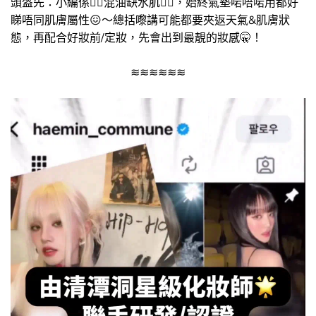
頭盔先：小編係👉🏻混油缺水肌👈🏻，始終氣墊啱唔啱用都好
睇唔同肌膚屬性😖～總括嚟講可能都要夾返天氣&肌膚狀
態，再配合好妝前/定妝，先會出到最靚的妝感🤫！
≋≋≋≋≋≋