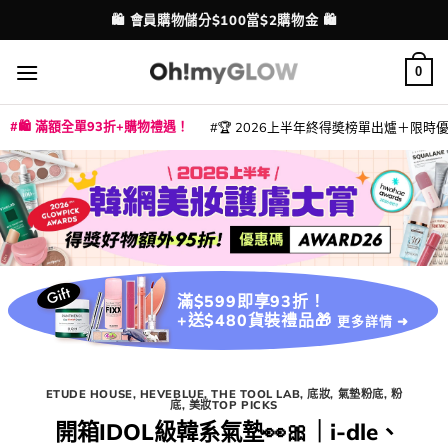
Skip
💳 支援消費券、FPS、八達通、PAYME、信用卡付款
⭐ 精選產品9折！【EXTRA10】
配送港澳
to
content
0
🛍️ 滿額全單93折+購物禮遇！
🏆 2026上半年終得奬榜單出爐＋限時優惠
|
|
|
|
|
|
|
|
|
|
|
|
|
|
滿$599即享93折！
+送$480貨裝禮品🎁
更多詳情 ➜
ETUDE HOUSE
,
HEVEBLUE
,
THE TOOL LAB
,
底妝
,
氣墊粉底
,
粉
底
,
美妝TOP PICKS
開箱IDOL級韓系氣墊👀​🎀​​｜i-dle、