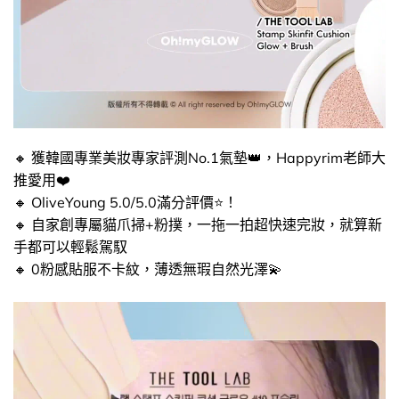
🔸​ 獲韓國專業美妝專家評測No.1氣墊👑​，Happyrim老師大
推愛用❤️​
🔸​ OliveYoung 5.0/5.0滿分評價⭐​！
🔸​ 自家創專屬貓爪掃+粉撲，一拖一拍超快速完妝，就算新
手都可以輕鬆駕馭
🔸​ 0粉感貼服不卡紋，​薄透無瑕自然光澤💫​