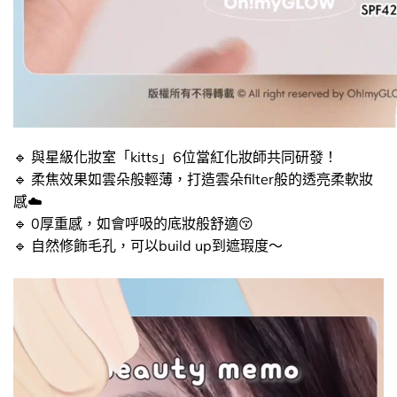
🔹 與星級化妝室「kitts」6位當紅化妝師共同研發！
🔹 柔焦效果如雲朵般輕薄，打造雲朵filter般的透亮柔軟妝
感☁️
🔹 0厚重感，如會呼吸的底妝般舒適😚​
🔹 自然修飾毛孔，可以build up到遮瑕度～