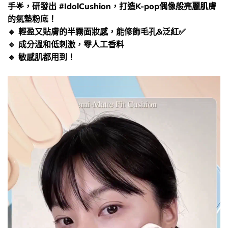
手🌟，研發出 #IdolCushion，打造K-pop偶像般亮麗肌膚
的氣墊粉底！
🔹 輕盈又貼膚的半霧面妝感，能修飾毛孔&泛紅✅​
🔹 成分溫和低刺激，零人工香料
🔹 敏感肌都用到！