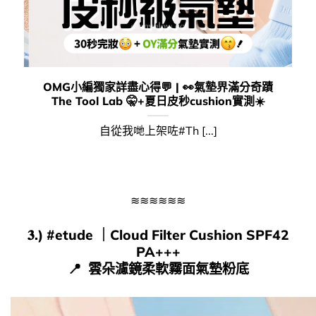
OMG小編獨家詳盡心得💬​ | 👀​氣墊界滿分奇蹟
The Tool Lab 🤫​+夏日皮秒cushion實測☀️​
自從我哋上架咗#Th [...]
≋≋≋≋≋≋
𝟑.) #
etude
｜
Cloud Filter Cushion SPF42
PA+++
📍​ 雲朵濾鏡柔軟霧面氣墊粉底