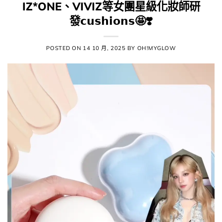
IZ*ONE、VIVIZ等女團星級化妝師研
發𝗰𝘂𝘀𝗵𝗶𝗼𝗻𝘀🤩​❣️
POSTED ON
14 10 月, 2025
BY
OH!MYGLOW