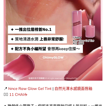
📍
hince
Raw Glow Gel Tint
|
自然光澤水感鏡面唇釉
👉🏻​
11 CHAI☕​
✦ 雖然係小眾牌子，但呢支亮面唇釉已經人所共知，一推出