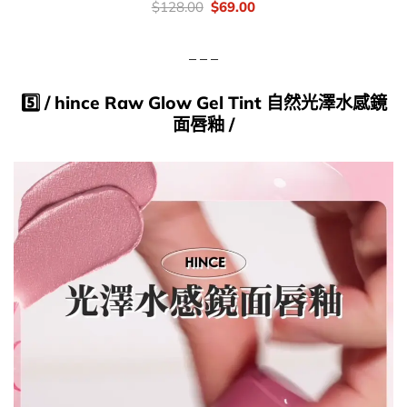
價
Original
Current
$
128.00
$
69.00
錢：
price
price
was:
is:
$128.00.
$69.00.
– – –
5️⃣​ /
hince
Raw Glow Gel Tint 自然光澤水感鏡
面唇釉
/