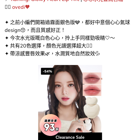
👉🏻​
ovedi​🧡
✦ 之前小編們開箱過霧面銀色版🩶，都好中意個心心氣球
design😙​，而且質感好正！
✦ 今次水光版嘅白色心心，拎上手同樣勁吸睛🤍​～
✦ 共有20色選擇，顏色光譜選擇超大👍🏻​
✦ 帶涼感豐唇效果🌿​，水潤質地自然妝效💦
-54%
Clearance Sale