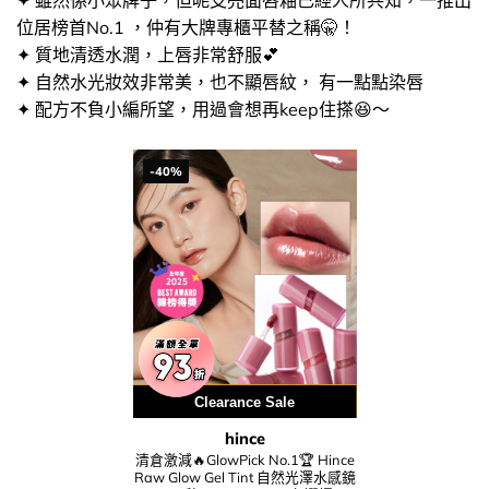
位居榜首No.1 ，仲有大牌專櫃平替之稱🤫！
✦ 質地清透水潤，上唇非常舒服💕​
✦ 自然水光妝效非常美，也不顯唇紋， 有一點點染唇
✦ 配方不負小編所望，用過會想再keep住搽​😆​～
-40%
用優惠劵 再減5%
Clearance Sale
hince
清倉激減🔥GlowPick No.1🏆 Hince
Raw Glow Gel Tint 自然光澤水感鏡