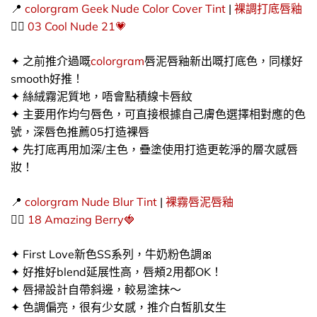
📍
colorgram
Geek Nude Color Cover Tint
|
裸調打底唇釉
👉🏻​
03 Cool Nude 21💗
✦ 之前推介過嘅
colorgram
唇泥唇釉新出嘅打底色，同樣好
smooth好推！
✦ 絲絨霧泥質地，唔會點積線卡唇紋
✦ 主要用作均勻唇色，可直接根據自己膚色選擇相對應的色
號，深唇色推薦05打造裸唇
✦ 先打底再用加深/主色，疊塗使用打造更乾淨的層次感唇
妝！
📍
colorgram
Nude Blur Tint
|
裸霧唇泥唇釉
👉🏻​
18 Amazing Berry🍓
✦ First Love新色SS系列，牛奶粉色調🎀​
✦ 好推好blend延展性高，唇頰2用都OK！
✦ 唇掃設計自帶斜邊，較易塗抹～
✦ 色調偏亮，很有少女感，推介白皙肌女生