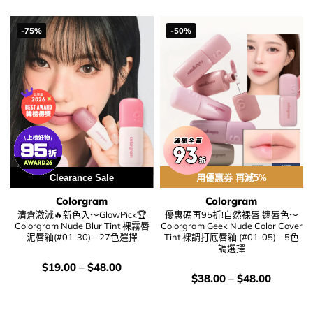
-75%
-50%
Clearance Sale
用優惠劵 再減5%
Colorgram
Colorgram
清倉激減🔥新色入～GlowPick🏆
優惠碼再95折!自然裸唇 遮唇色～
Colorgram Nude Blur Tint 裸霧唇
Colorgram Geek Nude Color Cover
泥唇釉(#01-30) – 27色選擇
Tint 裸調打底唇釉 (#01-05) – 5色
調選擇
價
$
19.00
–
$
48.00
錢：
價
$
38.00
–
$
48.00
錢：