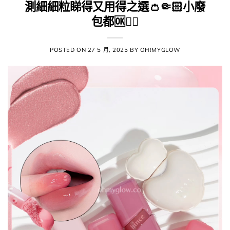
測細細粒睇得又用得之選​​👛​🤏🏻小廢
包都🆗​👌🏻​​
POSTED ON
27 5 月, 2025
BY
OH!MYGLOW