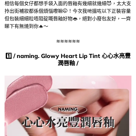
相信每個女仔都想手袋入面的唇釉有幾細就幾細​😈​，太大支
拎出街補妝都係個煩惱嚟嘛🤭​！今次我哋搵咗以下正裝容量
但包裝細細粒唔阻碇嘅唇釉好物​👄​，絕對小廢包友好，一齊
睇下有無燒到你​🔥～
≋≋≋≋≋≋
1️⃣​ /
naming.
Glowy Heart Lip Tint 心心水亮豐
潤唇釉
/