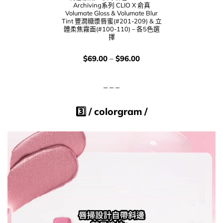
Archiving系列 CLIO X 俞真
Volumate Gloss & Volumate Blur
Tint 豐潤糖漿唇蜜(#201-209) & 立
體柔焦霧面(#100-110) – 各5色選
擇
價
$
69.00
–
$
96.00
錢：
– – –
3️⃣​ /
colorgram
/