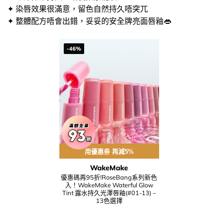
✦ 染唇效果很滿意，留色自然持久唔突兀
✦ 整體配方唔會出錯，妥妥的安全牌亮面唇釉👄​
-46%
用優惠劵 再減5%
WakeMake
優惠碼再95折!RoseBang系列新色
入！WakeMake Waterful Glow
Tint 露水持久光澤唇釉(#01-13) –
13色選擇