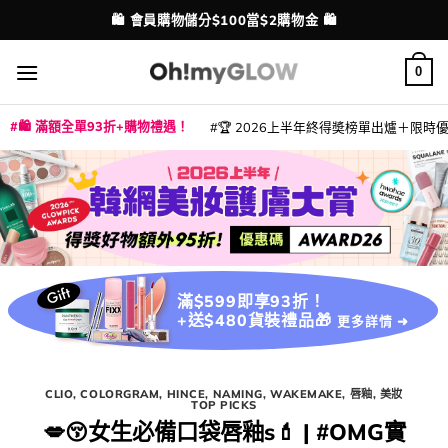
Skip
💳 支援消費券、FPS、八達通、PAYME、信用卡付款
⭐ 精選產品9折！【EXTRA10】
配送港澳
to
content
0
🛍️ 滿額全單93折+購物禮遇！
🏆 2026上半年終得奬榜單出爐＋限時優惠
|
|
|
|
|
|
|
|
|
|
|
|
|
|
滿$599即享93折！
+送$480貨裝禮品🎁
更多詳情 ➜
CLIO
,
COLORGRAM
,
HINCE
,
NAMING
,
WAKEMAKE
,
唇釉
,
美妝
TOP PICKS
💋​😚​女生必備口袋唇釉s💄 | #OMG實