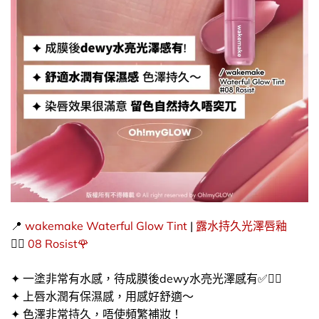
📍
wakemake
Waterful Glow Tint
|
露水持久光澤唇釉
👉🏻​
08 Rosist🌹
✦ 一塗非常有水感，待成膜後dewy水亮光澤感有✅​👍🏻​
✦ 上唇水潤有保濕感，用感好舒適～
✦ 色澤非常持久，唔使頻繁補妝！