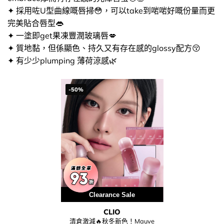
✦ 採用咗U型曲線嘅唇掃😳​，可以take到啱啱好嘅份量而更
完美貼合唇型👄
✦ 一塗即get果凍豐潤玻璃唇💋​
✦ 質地黏，但係顯色、持久又有存在感的glossy配方😚​
✦ 有少少plumping 薄荷涼感🌿
-50%
Clearance Sale
CLIO
清倉激減🔥秋冬新色！Mauve