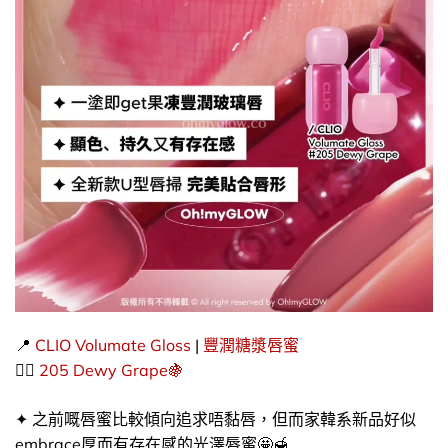
📍
CLIO
Volumate Gloss
|
豐潤糖漿唇蜜
👉🏻​
205 Dewy Grape🍇
✦ ​之前嘅唇蜜比較傾向追求唔黏唇，但而家韓系新品好似
embrace厚而有存在感的光澤唇蜜🤩🍯