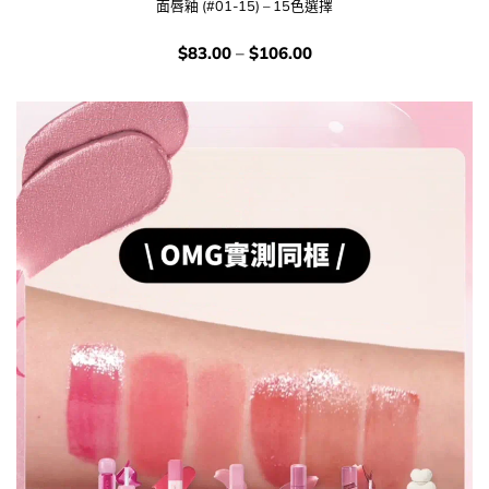
面唇釉 (#01-15) – 15色選擇
價
$
83.00
–
$
106.00
錢：