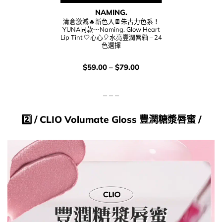
NAMING.
清倉激減🔥新色入🍫朱古力色系！
YUNA同款～Naming. Glow Heart
Lip Tint 🤍心心🎈水亮豐潤唇釉 – 24
色選擇
價
$
59.00
–
$
79.00
錢：
– – –
2️⃣​ /
CLIO
Volumate Gloss 豐潤糖漿唇蜜
/